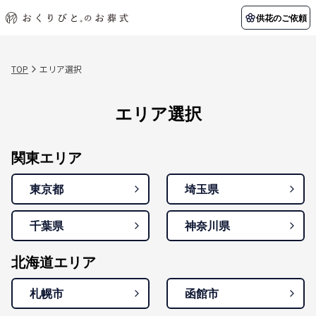
供花のご依頼
TOP
エリア選択
初めての方へ
お客様の声
葬儀の知識
関東エリア
エリア選択
初めての方へ
ご葬儀事例
葬儀の知識
納棺の儀とは？
お客様の声
供花のご依頼
東京都
埼玉県
葬儀の流れ
よくある質問
会員制度
関東エリア
アフターサポート
千葉県
神奈川県
東京都
埼玉県
北海道エリア
会社を知る
千葉県
神奈川県
スタッフ一覧
採用情報
札幌市
函館市
北海道エリア
会社概要
店舗用地募集
札幌市
函館市