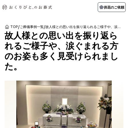
供花のご依頼
/
/
TOP
ご葬儀事例一覧
故人様との思い出を振り返られるご様子や、涙ぐまれる方のお姿も多く見受けられました。
故人様との思い出を振り返ら
初めての方へ
お客様の声
葬儀の知識
関東エリア
れるご様子や、涙ぐまれる方
初めての方へ
ご葬儀事例
葬儀の知識
納棺の儀とは？
お客様の声
供花のご依頼
のお姿も多く見受けられまし
東京都
埼玉県
葬儀の流れ
よくある質問
会員制度
た。
アフターサポート
千葉県
神奈川県
北海道エリア
会社を知る
スタッフ一覧
採用情報
札幌市
函館市
会社概要
店舗用地募集