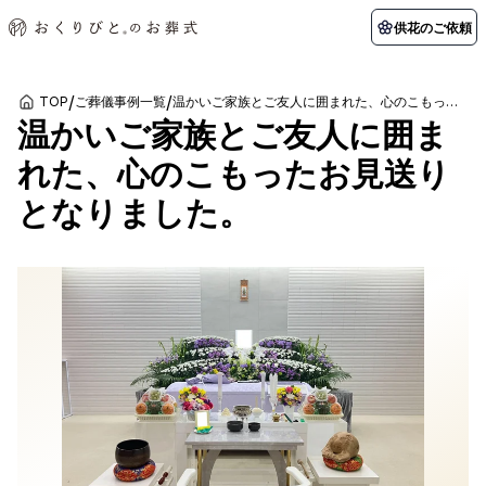
供花のご依頼
/
/
TOP
ご葬儀事例一覧
温かいご家族とご友人に囲まれた、心のこもったお見送りとなりました。
温かいご家族とご友人に囲ま
初めての方へ
お客様の声
葬儀の知識
関東エリア
れた、心のこもったお見送り
初めての方へ
ご葬儀事例
葬儀の知識
納棺の儀とは？
お客様の声
供花のご依頼
となりました。
東京都
埼玉県
葬儀の流れ
よくある質問
会員制度
アフターサポート
千葉県
神奈川県
北海道エリア
会社を知る
スタッフ一覧
採用情報
札幌市
函館市
会社概要
店舗用地募集