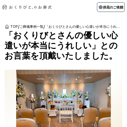
供花のご依頼
/
/
TOP
ご葬儀事例一覧
「おくりびとさんの優しい心遣いが本当にうれしい」とのお言葉を頂戴いたしました。
「おくりびとさんの優しい心
初めての方へ
お客様の声
葬儀の知識
関東エリア
遣いが本当にうれしい」との
初めての方へ
ご葬儀事例
葬儀の知識
納棺の儀とは？
お客様の声
供花のご依頼
お言葉を頂戴いたしました。
東京都
埼玉県
葬儀の流れ
よくある質問
会員制度
アフターサポート
千葉県
神奈川県
北海道エリア
会社を知る
スタッフ一覧
採用情報
札幌市
函館市
会社概要
店舗用地募集