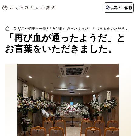
供花のご依頼
/
/
TOP
ご葬儀事例一覧
「再び血が通ったようだ」とお言葉をいただきました。
「再び血が通ったようだ」と
初めての方へ
お客様の声
葬儀の知識
関東エリア
お言葉をいただきました。
初めての方へ
ご葬儀事例
葬儀の知識
納棺の儀とは？
お客様の声
供花のご依頼
東京都
埼玉県
葬儀の流れ
よくある質問
会員制度
アフターサポート
千葉県
神奈川県
北海道エリア
会社を知る
スタッフ一覧
採用情報
札幌市
函館市
会社概要
店舗用地募集