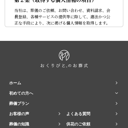
当社は、葬儀のご依頼、お問い合わせ、資料請求、会
員登録、各種サービスの提供等に際して、適法かつ公
正な手段により、次に掲げる個人情報を取得します。
（１）本人確認に関する情報
氏名、住所、郵便番号、性別、生年月日、電話番
号、メールアドレス、故人に関する情報、家族構成
（戸籍に関する情報を含みます。）、宗教・宗派等
及び免許証・住民票など公的証明書に関する情報等
（２）お取引に関する情報
お取引内容及び購入履歴に関する情報等
ホーム
（３）決済に関する情報
初めての方へ
金融機関口座に関する情報、決済及びその方法に関
する情報
葬儀プラン
（４）サービスのご利用に際して取得する情報
お客様の声
よくある質問
クッキー（Cookie）ID等のオンライン上の識別子、
葬儀の知識
供花のご依頼
ご利用の端末情報、位置情報、閲覧履歴その他のサ