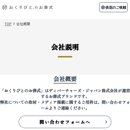
供花のご依頼
TOP
会社概要
初めての方へ
お客様の声
葬儀の知識
関東エリア
会社説明
初めての方へ
ご葬儀事例
葬儀の知識
納棺の儀とは？
お客様の声
供花のご依頼
東京都
埼玉県
葬儀の流れ
よくある質問
会員制度
アフターサポート
千葉県
神奈川県
会社概要
北海道エリア
会社を知る
「おくりびとのお葬式」はディパーチャーズ・ジャパン株式会社が運営
スタッフ一覧
するお葬式ブランドです。
採用情報
札幌市
函館市
弊社についての取材・メディア掲載に関するご用件は、問い合わせフォ
会社概要
店舗用地募集
ームよりご連絡ください。
問い合わせフォームへ