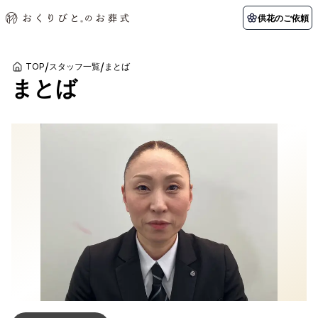
供花のご依頼
/
/
TOP
スタッフ一覧
まとば
まとば
初めての方へ
お客様の声
葬儀の知識
関東エリア
初めての方へ
ご葬儀事例
葬儀の知識
納棺の儀とは？
お客様の声
供花のご依頼
東京都
埼玉県
葬儀の流れ
よくある質問
会員制度
アフターサポート
千葉県
神奈川県
北海道エリア
会社を知る
スタッフ一覧
採用情報
札幌市
函館市
会社概要
店舗用地募集