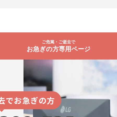
ご危篤・ご逝去で
お急ぎの方専用ページ
去でお急ぎの方