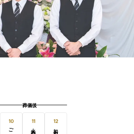
葬儀後
10
11
12
ご出棺
火葬・収骨
初七日法要