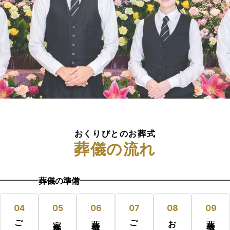
おくりびとのお葬式
葬儀の流れ
葬儀の準備
04
05
06
07
08
09
ご遺体搬送
ご納棺
お通夜
葬儀・告別式