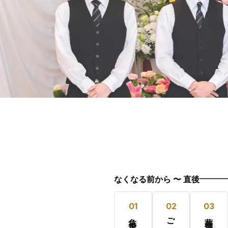
なくなる前から 〜 直後
01
02
03
危篤・臨終
ご逝去
葬儀社手配