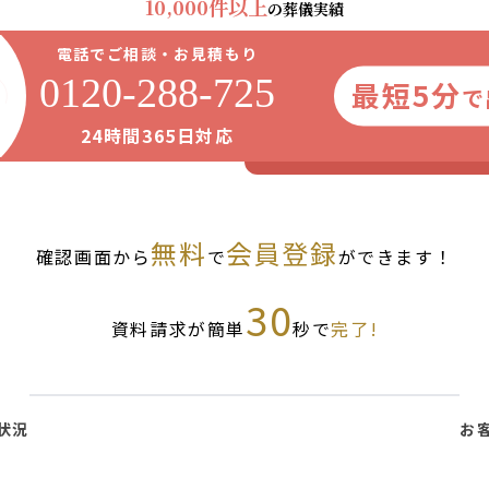
10,000件以上
の葬儀実績
電話でご相談・お見積もり
0120-288-725
最短5分
で
24時間365日対応
無料
会員登録
確認画面から
で
ができます！
30
資料請求が簡単
秒で
完了!
状況
お