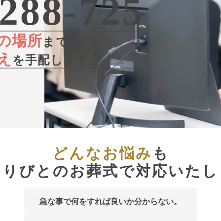
288-725
の場所
まで
え
を手配します。
どんなお悩み
も
くりびとのお葬式で対応いたし
急な事で何をすれば良いか分からない。