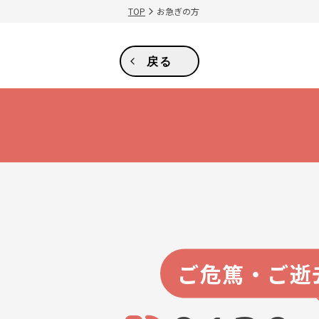
TOP
お急ぎの方
戻る
ご危篤・ご逝