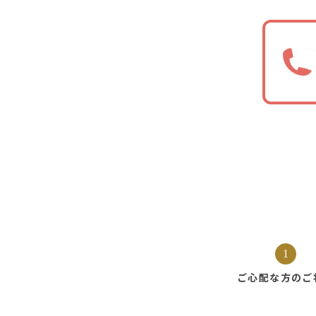
1
ご心配な方の
ご