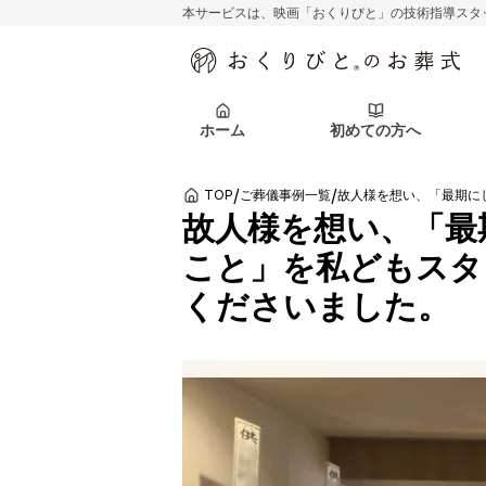
本サービスは、映画「おくりびと」の技術指導スタ
初めての方へ
関東エリア
お客様の声
葬儀の知識
初めての方へ
東京都
ご葬儀事例
葬儀の知識
アフターサポ
ホーム
初めての方へ
北海道エリア
札幌市
会社を知る
スタッフ一覧
/
/
TOP
ご葬儀事例一覧
初めての方へ
関東エリア
お客様の声
葬儀の知識
初めての方へ
東京都
ご葬儀事例
葬儀の知識
故人様を想い、「最
こと」を私どもスタ
アフターサポ
北海道エリア
札幌市
くださいました。
会社を知る
スタッフ一覧