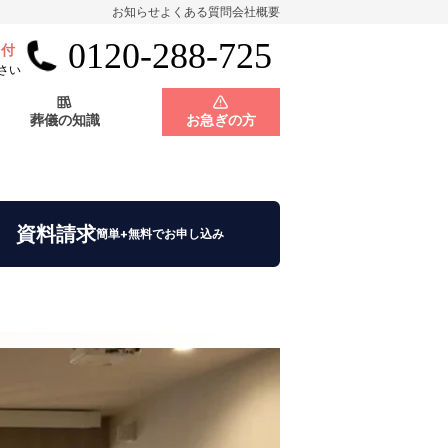
お知らせ
よくある質問
会社概要
0120-288-725
受付
会員制度
神奈川県
さい
葬儀の知識
お急ぎの方
店舗用地募集
会員制度
神奈川県
資料請求
簡単+無料でお申し込み
店舗用地募集