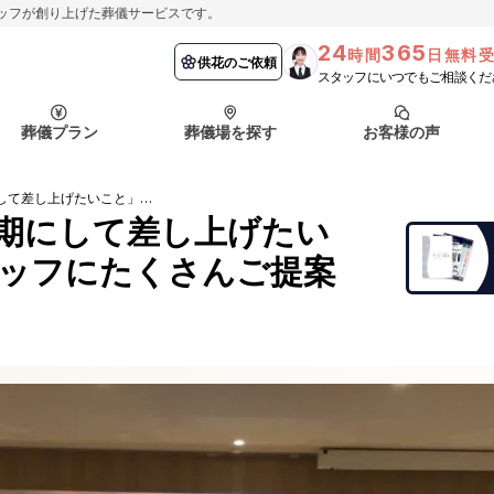
ッフが創り上げた葬儀サービスです。
24
365
時間
日無料
納棺の儀とは？
埼玉県
お客様の声
供花のご依頼
葬儀の流れ
千葉県
よくある質問
供花のご依頼
スタッフにいつでもご相談くだ
ート
葬儀プラン
葬儀場を探す
お客様の声
函館市
採用情報
会社概要
故人様を想い、「最期にして差し上げたいこと」を私どもスタッフにたくさんご提案くださいました。
納棺の儀とは？
埼玉県
お客様の声
供花のご依頼
葬儀の流れ
千葉県
よくある質問
期にして差し上げたい
ッフにたくさんご提案
ート
函館市
採用情報
会社概要