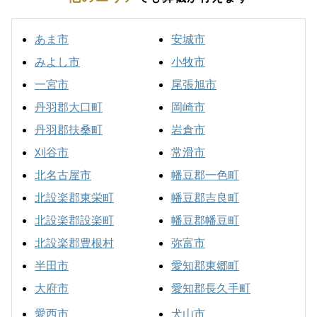
あま市
安城市
みよし市
小牧市
一宮市
尾張旭市
丹羽郡大口町
岡崎市
丹羽郡扶桑町
岩倉市
刈谷市
常滑市
北名古屋市
幡豆郡一色町
北設楽郡東栄町
幡豆郡吉良町
北設楽郡設楽町
幡豆郡幡豆町
北設楽郡豊根村
弥富市
半田市
愛知郡東郷町
大府市
愛知郡長久手町
愛西市
犬山市