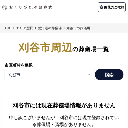
供花のご依頼
TOP
エリア選択
愛知県の葬儀場
刈谷市の葬儀場
初めての方へ
お客様の声
葬儀の知識
関東エリア
刈谷市周辺
初めての方へ
ご葬儀事例
葬儀の知識
納棺の儀とは？
お客様の声
供花のご依頼
の葬儀場一覧
東京都
埼玉県
葬儀の流れ
よくある質問
会員制度
市区町村を選択
アフターサポート
千葉県
神奈川県
検索
刈谷市
北海道エリア
会社を知る
スタッフ一覧
採用情報
札幌市
函館市
刈谷市
には現在葬儀場情報がありません
会社概要
店舗用地募集
申し訳ございませんが、
刈谷市
には現在登録されてい
る葬儀場・斎場がありません。