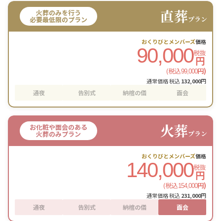
直葬
火葬のみを行う
プラン
必要最低限のプラン
おくりびとメンバーズ
価格
90,000
税抜
円
(税込
円)
99,000
通常価格 税込
132,000
円
通夜
告別式
納棺の儀
面会
火葬
お化粧や面会のある
プラン
火葬のみプラン
おくりびとメンバーズ
価格
140,000
税抜
円
(税込
円)
154,000
通常価格 税込
231,000
円
通夜
告別式
納棺の儀
面会