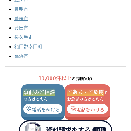
豊明市
豊橋市
豊田市
長久手市
額田郡幸田町
高浜市
10,000件以上
の葬儀実績
事前のご相談
ご逝去・ご危篤
で
の方はこちら
お急ぎの方はこちら
電話をかける
電話をかける
資料請求をする
無料