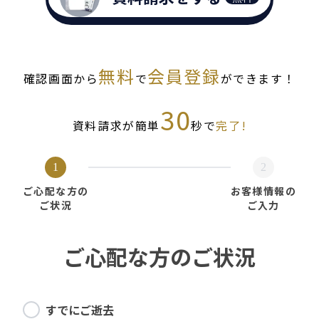
無料
会員登録
確認画面から
で
ができます！
30
資料請求が簡単
秒で
完了!
1
2
ご心配な方の
お客様情報の
ご状況
ご入力
ご心配な方のご状況
すでにご逝去