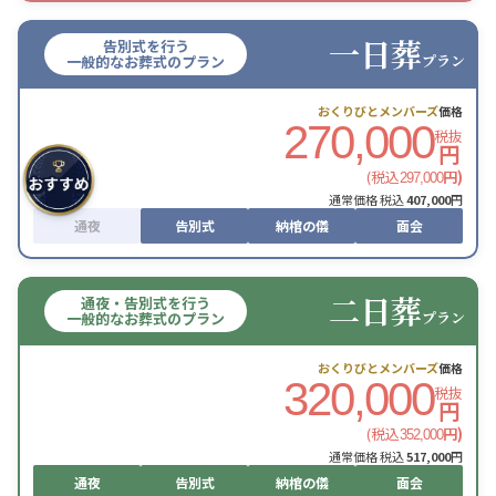
一日葬
告別式を行う
プラン
一般的なお葬式のプラン
おくりびとメンバーズ
価格
270,000
税抜
円
(税込
円)
297,000
通常価格 税込
407,000
円
通夜
告別式
納棺の儀
面会
二日葬
通夜・告別式を行う
プラン
一般的なお葬式のプラン
おくりびとメンバーズ
価格
320,000
税抜
円
(税込
円)
352,000
通常価格 税込
517,000
円
通夜
告別式
納棺の儀
面会