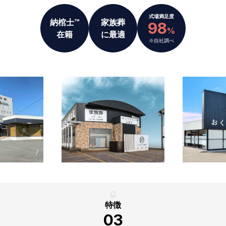
式場満足度
納棺士™
家族葬
98
%
在籍
に最適
※自社調べ
特徴
03