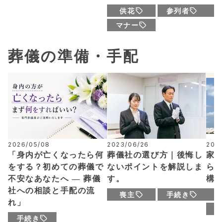
供花
参列者
マナー
葬儀の準備・手配
2026/05/08
2023/06/26
202
「身内が亡くなったら何
葬儀社の選び方｜後悔し
家
をする？初めての葬儀で
ないポイントを解説しま
ら
不安なあなたへ ― 葬儀
す。
構
社への相談と手配の流
喪主
手続き
れ」
手続き