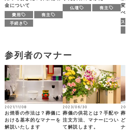
金について
変
仏壇
喪主
べ
費用
喪主
スケ
手続き
参列者のマナー
2021/11/08
2023/06/30
202
お焼香の作法は？葬儀に
葬儀の供花とは？手配や
葬
おける基本的なマナーを
注文方法、マナーについ
ど
解説いたします
て解説します。
ナ