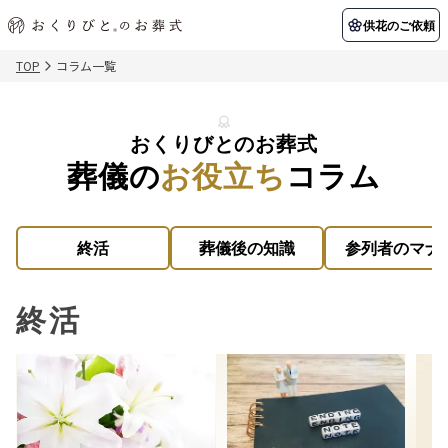
供花のご依頼
TOP
コラム一覧
初めての方へ
お客様の声
葬儀の知識
おくりびとのお葬式
関東エリア
葬儀の
お役立ち
コラム
初めての方へ
ご葬儀事例
葬儀の知識
納棺の儀とは？
お客様の声
供花のご依頼
東京都
埼玉県
葬儀の流れ
よくある質問
会員制度
アフターサポート
終活
葬儀後の知識
参列者のマナ
千葉県
神奈川県
北海道エリア
会社を知る
終活
スタッフ一覧
採用情報
札幌市
函館市
会社概要
店舗用地募集