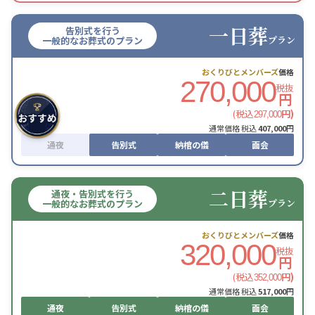
一日葬
告別式を行う
プラン
一般的なお葬式のプラン
おくりびとメンバーズ
価格
270,000
税抜
円
(税込
円)
297,000
通常価格 税込
407,000
円
通夜
告別式
納棺の儀
面会
二日葬
通夜・告別式を行う
プラン
一般的なお葬式のプラン
おくりびとメンバーズ
価格
320,000
税抜
円
(税込
円)
352,000
通常価格 税込
517,000
円
通夜
告別式
納棺の儀
面会