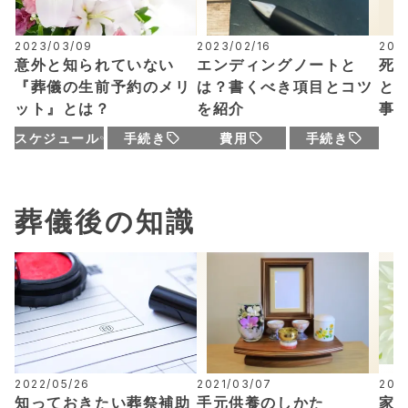
2023/03/09
2023/02/16
2025
意外と知られていない
エンディングノートと
死
『葬儀の生前予約のメリ
は？書くべき項目とコツ
と
ット』とは？
を紹介
事
スケジュール
手続き
費用
手続き
葬儀後の知識
2022/05/26
2021/03/07
202
知っておきたい葬祭補助
手元供養のしかた
家