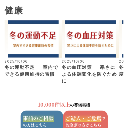
健康
2025/10/06
2025/10/06
202
冬の運動不足 ― 室内で
冬の血圧対策 ― 寒さに
冬の
できる健康維持の習慣
よる体調変化を防ぐため
度
に
10,000件以上
の葬儀実績
事前のご相談
ご逝去・ご危篤
で
の方はこちら
お急ぎの方はこちら