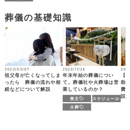
葬儀の基礎知識
2023/03/07
2022/11/24
202
祖父母が亡くなってしま
年末年始の葬儀につい
【
ったら 葬儀の流れや相
て。葬儀社や火葬場は営
助
続などについて解説
業しているのか？
費
説
喪主
スケジュール
火葬