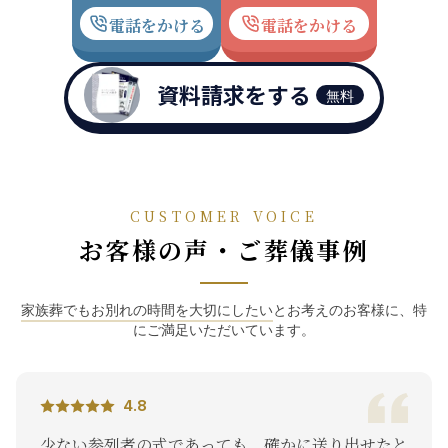
電話をかける
電話をかける
資料請求をする
無料
CUSTOMER VOICE
お客様の声・ご葬儀事例
家族葬でもお別れの時間を大切にしたい
とお考えのお客様に、特
にご満足いただいています。
4.8
ない参列者の式であっても、確かに送り出せたと
夜遅