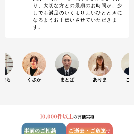
り、大切な方との最期のお時間が、少
しでも満足のいくよりよいひとときに
なるようお手伝いさせていただきま
す。
わむら
くさか
まとば
ありま
こ
10,000件以上
の葬儀実績
事前のご相談
ご逝去・ご危篤
で