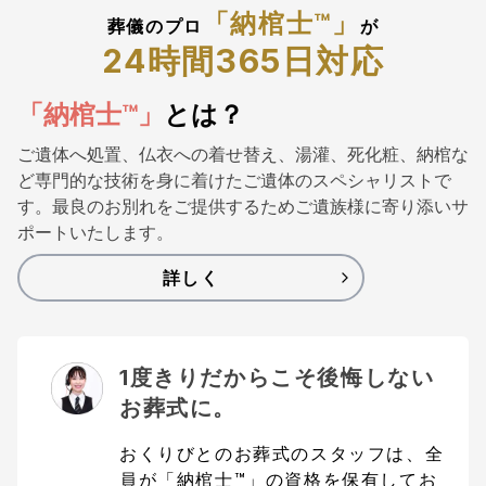
「納棺士™」
葬儀のプロ
が
24時間365日対応
「納棺士™️」
とは？
ご遺体へ処置、仏衣への着せ替え、湯灌、死化粧、納棺な
ど専門的な技術を身に着けたご遺体のスペシャリストで
す。最良のお別れをご提供するためご遺族様に寄り添いサ
ポートいたします。
詳しく
1度きりだからこそ後悔しない
お葬式に。
おくりびとのお葬式のスタッフは、全
員が「納棺士™」の資格を保有してお