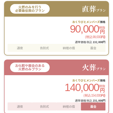
直葬
火葬のみを行う
プラン
必要最低限のプラン
おくりびとメンバーズ
価格
90,000
税抜
円
(税込
円)
99,000
通常価格 税込
132,000
円
通夜
告別式
納棺の儀
面会
火葬
お化粧や面会のある
プラン
火葬のみプラン
おくりびとメンバーズ
価格
140,000
税抜
円
(税込
円)
154,000
通常価格 税込
231,000
円
通夜
告別式
納棺の儀
面会