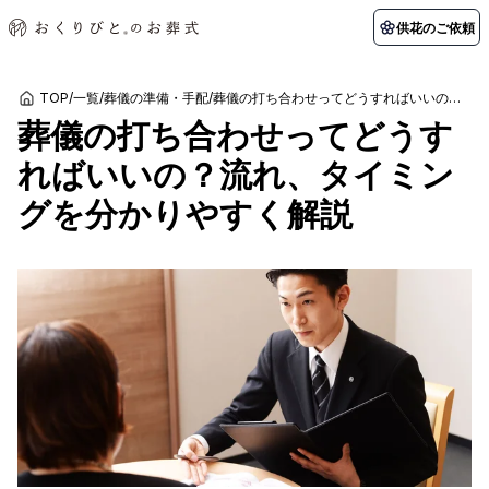
供花のご依頼
TOP
/
一覧
/
葬儀の準備・手配
/
葬儀の打ち合わせってどうすればいいの？流れ、タイミングを分かりやすく解説
葬儀の打ち合わせってどうす
初めての方へ
お客様の声
葬儀の知識
関東エリア
ればいいの？流れ、タイミン
初めての方へ
ご葬儀事例
葬儀の知識
納棺の儀とは？
お客様の声
供花のご依頼
グを分かりやすく解説
東京都
埼玉県
葬儀の流れ
よくある質問
会員制度
アフターサポート
千葉県
神奈川県
北海道エリア
会社を知る
スタッフ一覧
採用情報
札幌市
函館市
会社概要
店舗用地募集