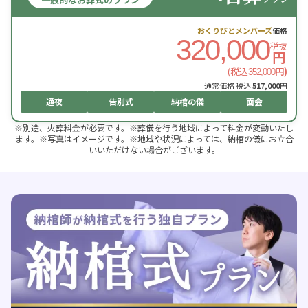
おくりびとメンバーズ
価格
320,000
税抜
円
(税込
円)
352,000
通常価格 税込
517,000
円
通夜
告別式
納棺の儀
面会
※別途、火葬料金が必要です。※葬儀を行う地域によって料金が変動いたし
ます。※写真はイメージです。※地域や状況によっては、納棺の儀にお立合
いいただけない場合がございます。