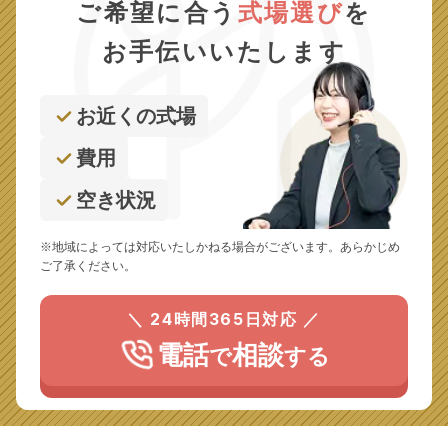
ご希望に合う
式場選び
を
お手伝いいたします
お近くの式場
費用
空き状況
※地域によっては対応いたしかねる場合がございます。あらかじめ
ご了承ください。
＼ 24時間365日対応 ／
電話
相談
で
する