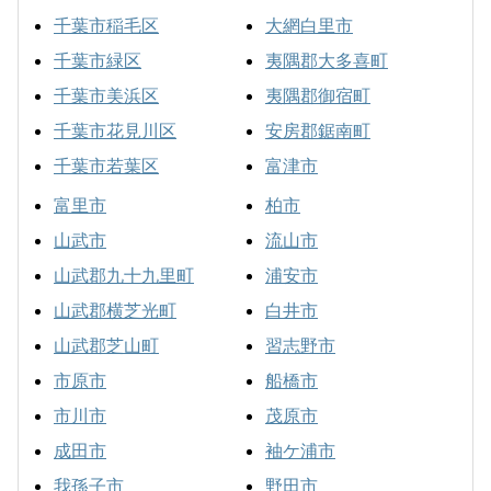
千葉市稲毛区
大網白里市
千葉市緑区
夷隅郡大多喜町
千葉市美浜区
夷隅郡御宿町
千葉市花見川区
安房郡鋸南町
千葉市若葉区
富津市
富里市
柏市
山武市
流山市
山武郡九十九里町
浦安市
山武郡横芝光町
白井市
山武郡芝山町
習志野市
市原市
船橋市
市川市
茂原市
成田市
袖ケ浦市
我孫子市
野田市