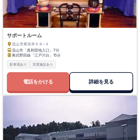
サポートルーム
流山市東深井６８−４
流山市「真和団地入口」
7分
東武野田線「江戸川台」
15分
駐車場あり
安置施設あり
電話をかける
詳細を見る