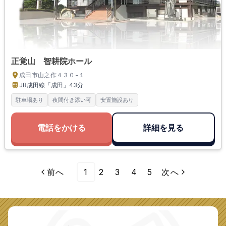
正覚山 智耕院ホール
成田市山之作４３０−１
JR成田線「成田」
43分
駐車場あり
夜間付き添い可
安置施設あり
電話をかける
詳細を見る
前へ
1
2
3
4
5
次へ