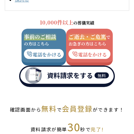
10,000件以上
の葬儀実績
事前のご相談
ご逝去・ご危篤
で
の方はこちら
お急ぎの方はこちら
電話をかける
電話をかける
資料請求をする
無料
無料
会員登録
確認画面から
で
ができます！
30
資料請求が簡単
秒で
完了!