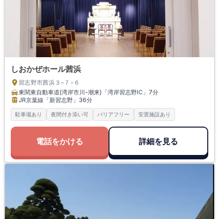
しおかぜホール茜浜
習志野市茜浜３−７−６
東関東自動車道(湾岸市川-潮来)「湾岸習志野IC」
7分
JR京葉線「新習志野」
36分
駐車場あり
夜間付き添い可
バリアフリー
安置施設あり
電話をかける
詳細を見る