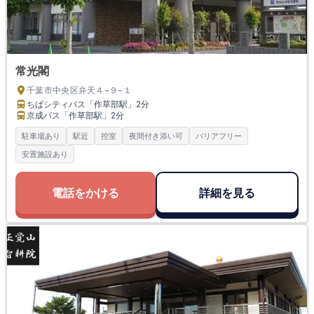
常光閣
千葉市中央区弁天４−９−１
ちばシティバス「作草部駅」
2分
京成バス「作草部駅」
2分
駐車場あり
駅近
控室
夜間付き添い可
バリアフリー
安置施設あり
電話をかける
詳細を見る