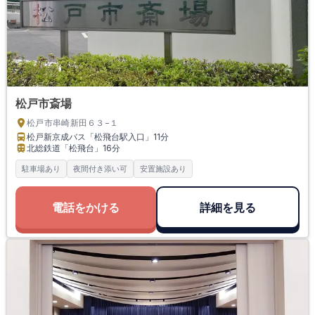
松戸市斎場
松戸市串崎新田６３−１
松戸新京成バス「松飛台駅入口」
11分
北総鉄道「松飛台」
16分
駐車場あり
夜間付き添い可
安置施設あり
電話をかける
詳細を見る