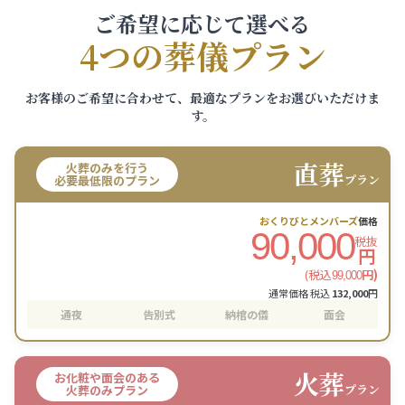
ご希望に応じて選べる
4つの葬儀プラン
お客様のご希望に合わせて、最適なプランをお選びいただけま
す。
直葬
火葬のみを行う
プラン
必要最低限のプラン
おくりびとメンバーズ
価格
90,000
税抜
円
(税込
円)
99,000
通常価格 税込
132,000
円
通夜
告別式
納棺の儀
面会
火葬
お化粧や面会のある
プラン
火葬のみプラン