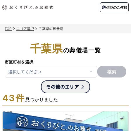
供花のご依頼
TOP
エリア選択
千葉県の葬儀場
初めての方へ
お客様の声
葬儀の知識
関東エリア
千葉県
初めての方へ
ご葬儀事例
葬儀の知識
の葬儀場一覧
納棺の儀とは？
お客様の声
供花のご依頼
東京都
埼玉県
葬儀の流れ
よくある質問
会員制度
市区町村を選択
検索
選択してください
アフターサポート
千葉県
神奈川県
北海道エリア
その他のエリア
会社を知る
43
件
スタッフ一覧
採用情報
札幌市
函館市
見つかりました
会社概要
店舗用地募集