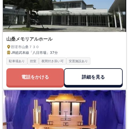
山桑メモリアルホール
匝瑳市山桑７３０
JR総武本線「八日市場」
37分
駐車場あり
控室
夜間付き添い可
安置施設あり
電話をかける
詳細を見る