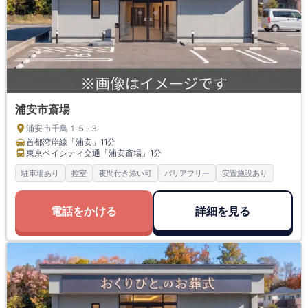
浦安市斎場
浦安市千鳥１５−３
首都湾岸線「浦安」
11分
東京ベイシティ交通「浦安斎場」
1分
駐車場あり
控室
夜間付き添い可
バリアフリー
安置施設あり
電話をかける
詳細を見る