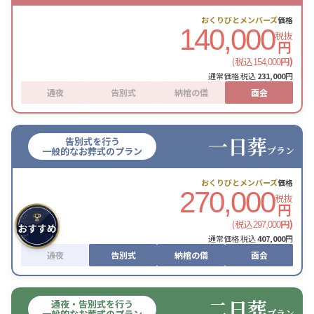
おくりびとメンバーズ
価格
140,000
税抜
円
(税込
円)
154,000
通常価格 税込
231,000
円
通夜
告別式
納棺の儀
面会
一日葬
告別式を行う
プラン
一般的なお葬式のプラン
おくりびとメンバーズ
価格
270,000
税抜
円
(税込
円)
297,000
通常価格 税込
407,000
円
通夜
告別式
納棺の儀
面会
二日葬
通夜・告別式を行う
プラン
一般的なお葬式のプラン