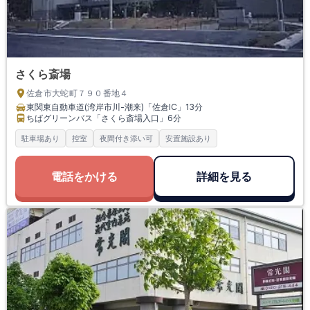
さくら斎場
佐倉市大蛇町７９０番地４
東関東自動車道(湾岸市川-潮来)「佐倉IC」
13分
ちばグリーンバス「さくら斎場入口」
6分
駐車場あり
控室
夜間付き添い可
安置施設あり
電話をかける
詳細を見る