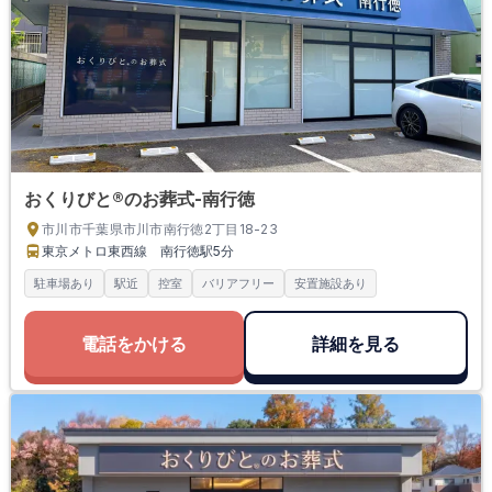
おくりびと®のお葬式-南行徳
市川市千葉県市川市南行徳2丁目18-23
東京メトロ東西線 南行徳駅
5分
駐車場あり
駅近
控室
バリアフリー
安置施設あり
電話をかける
詳細を見る