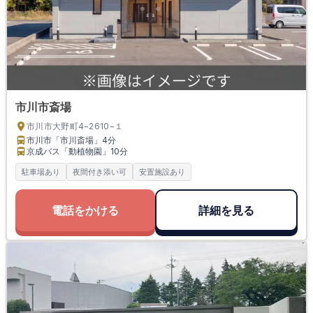
市川市斎場
市川市大野町4−2610−１
市川市「市川斎場」
4分
京成バス「動植物園」
10分
駐車場あり
夜間付き添い可
安置施設あり
電話をかける
詳細を見る