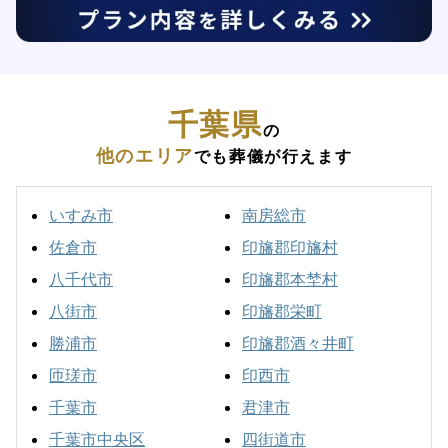
千葉県
の
他のエリア
でも葬儀が行えます
いすみ市
南房総市
佐倉市
印旛郡印旛村
八千代市
印旛郡本埜村
八街市
印旛郡栄町
勝浦市
印旛郡酒々井町
匝瑳市
印西市
千葉市
君津市
千葉市中央区
四街道市