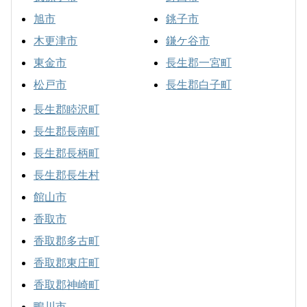
旭市
銚子市
木更津市
鎌ケ谷市
東金市
長生郡一宮町
松戸市
長生郡白子町
長生郡睦沢町
長生郡長南町
長生郡長柄町
長生郡長生村
館山市
香取市
香取郡多古町
香取郡東庄町
香取郡神崎町
鴨川市