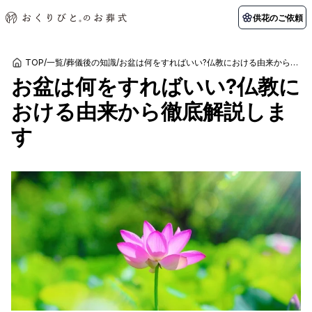
供花のご依頼
TOP
/
一覧
/
葬儀後の知識
/
お盆は何をすればいい?仏教における由来から徹底解説します
お盆は何をすればいい?仏教に
初めての方へ
お客様の声
葬儀の知識
関東エリア
おける由来から徹底解説しま
初めての方へ
ご葬儀事例
葬儀の知識
納棺の儀とは？
お客様の声
供花のご依頼
す
東京都
埼玉県
葬儀の流れ
よくある質問
会員制度
アフターサポート
千葉県
神奈川県
北海道エリア
会社を知る
スタッフ一覧
採用情報
札幌市
函館市
会社概要
店舗用地募集