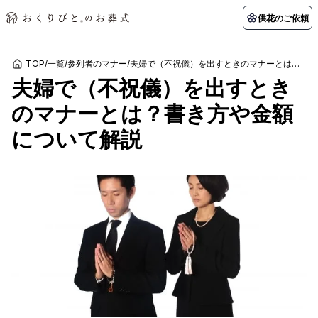
供花のご依頼
TOP
/
一覧
/
参列者のマナー
/
夫婦で（不祝儀）を出すときのマナーとは？書き方や金額について解説
夫婦で（不祝儀）を出すとき
初めての方へ
お客様の声
葬儀の知識
関東エリア
のマナーとは？書き方や金額
初めての方へ
ご葬儀事例
葬儀の知識
納棺の儀とは？
お客様の声
供花のご依頼
について解説
東京都
埼玉県
葬儀の流れ
よくある質問
会員制度
アフターサポート
千葉県
神奈川県
北海道エリア
会社を知る
スタッフ一覧
採用情報
札幌市
函館市
会社概要
店舗用地募集