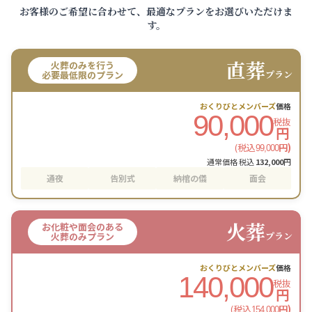
お客様のご希望に合わせて、最適なプランをお選びいただけま
す。
直葬
火葬のみを行う
プラン
必要最低限のプラン
おくりびとメンバーズ
価格
90,000
税抜
円
(税込
円)
99,000
通常価格 税込
132,000
円
通夜
告別式
納棺の儀
面会
火葬
お化粧や面会のある
プラン
火葬のみプラン
おくりびとメンバーズ
価格
140,000
税抜
円
(税込
円)
154,000