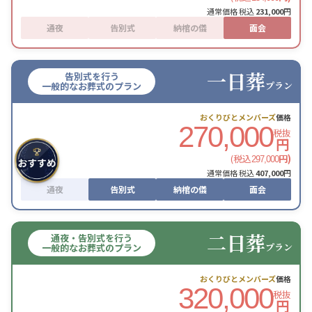
通常価格 税込
231,000
円
通夜
告別式
納棺の儀
面会
一日葬
告別式を行う
プラン
一般的なお葬式のプラン
おくりびとメンバーズ
価格
270,000
税抜
円
(税込
円)
297,000
通常価格 税込
407,000
円
通夜
告別式
納棺の儀
面会
二日葬
通夜・告別式を行う
プラン
一般的なお葬式のプラン
おくりびとメンバーズ
価格
320,000
税抜
円