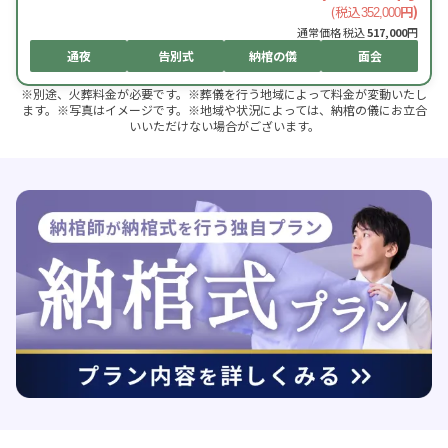
(税込
円)
352,000
通常価格 税込
517,000
円
通夜
告別式
納棺の儀
面会
※別途、火葬料金が必要です。※葬儀を行う地域によって料金が変動いたし
ます。※写真はイメージです。※地域や状況によっては、納棺の儀にお立合
いいただけない場合がございます。