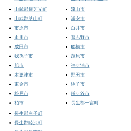
山武郡横芝光町
流山市
山武郡芝山町
浦安市
市原市
白井市
市川市
習志野市
成田市
船橋市
我孫子市
茂原市
旭市
袖ケ浦市
木更津市
野田市
東金市
銚子市
松戸市
鎌ケ谷市
柏市
長生郡一宮町
長生郡白子町
長生郡睦沢町