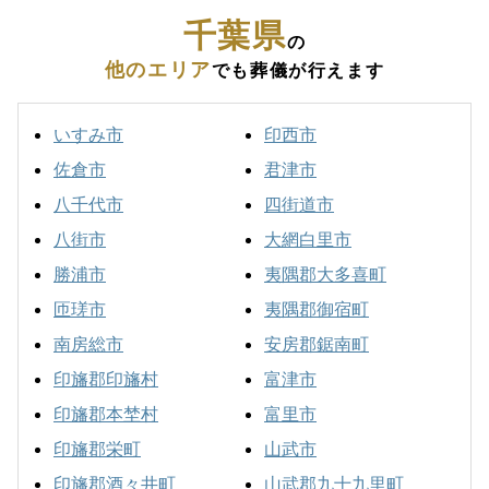
千葉県
の
他のエリア
でも葬儀が行えます
いすみ市
印西市
佐倉市
君津市
八千代市
四街道市
八街市
大網白里市
勝浦市
夷隅郡大多喜町
匝瑳市
夷隅郡御宿町
南房総市
安房郡鋸南町
印旛郡印旛村
富津市
印旛郡本埜村
富里市
印旛郡栄町
山武市
印旛郡酒々井町
山武郡九十九里町