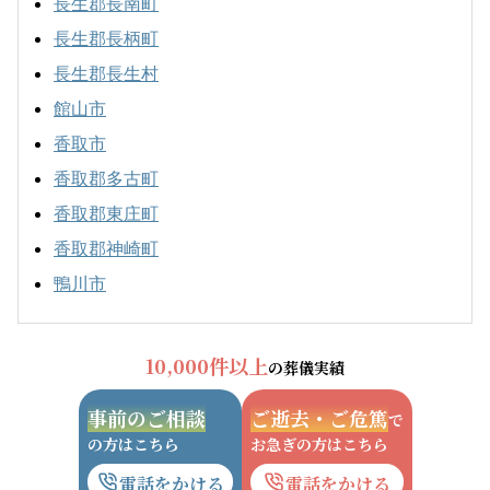
長生郡長南町
長生郡長柄町
長生郡長生村
館山市
香取市
香取郡多古町
香取郡東庄町
香取郡神崎町
鴨川市
10,000件以上
の葬儀実績
事前のご相談
ご逝去・ご危篤
で
の方はこちら
お急ぎの方はこちら
電話をかける
電話をかける