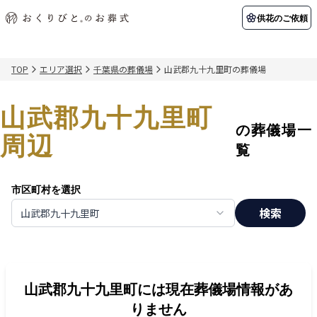
供花のご依頼
TOP
エリア選択
千葉県の葬儀場
山武郡九十九里町の葬儀場
初めての方へ
お客様の声
葬儀の知識
関東エリア
山武郡九十九里町
初めての方へ
ご葬儀事例
葬儀の知識
納棺の儀とは？
お客様の声
供花のご依頼
の葬儀場一
東京都
埼玉県
周辺
葬儀の流れ
よくある質問
会員制度
覧
アフターサポート
千葉県
神奈川県
市区町村を選択
北海道エリア
検索
山武郡九十九里町
会社を知る
スタッフ一覧
採用情報
札幌市
函館市
会社概要
店舗用地募集
山武郡九十九里町
には現在葬儀場情報があ
りません