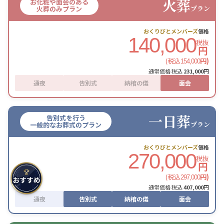
火葬
お化粧や面会のある
プラン
火葬のみプラン
おくりびとメンバーズ
価格
140,000
税抜
円
(税込
円)
154,000
通常価格 税込
231,000
円
通夜
告別式
納棺の儀
面会
一日葬
告別式を行う
プラン
一般的なお葬式のプラン
おくりびとメンバーズ
価格
270,000
税抜
円
(税込
円)
297,000
通常価格 税込
407,000
円
通夜
告別式
納棺の儀
面会