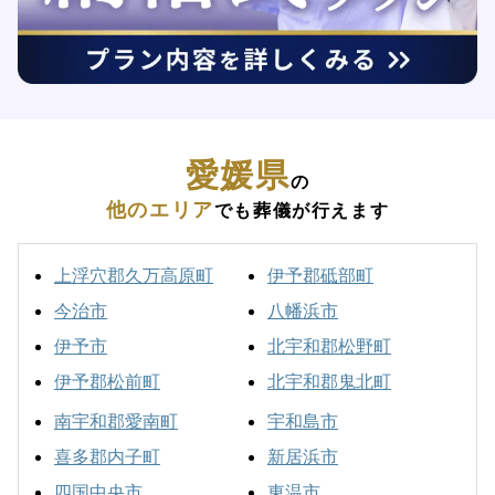
愛媛県
の
他のエリア
でも葬儀が行えます
上浮穴郡久万高原町
伊予郡砥部町
今治市
八幡浜市
伊予市
北宇和郡松野町
伊予郡松前町
北宇和郡鬼北町
南宇和郡愛南町
宇和島市
喜多郡内子町
新居浜市
四国中央市
東温市