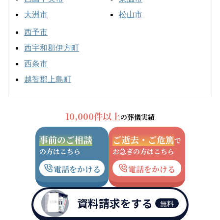
大洲市
松山市
西予市
西宇和郡伊方町
西条市
越智郡上島町
10,000件以上
の葬儀実績
事前のご相談
ご逝去・ご危篤
で
の方はこちら
お急ぎの方はこちら
電話をかける
電話をかける
資料請求をする
無料