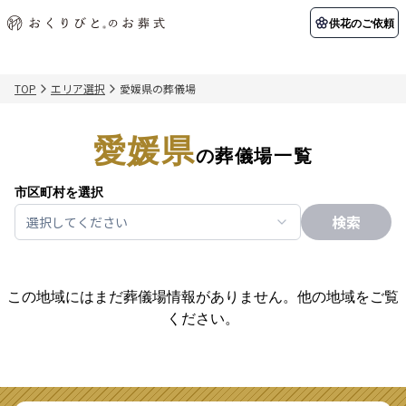
供花のご依頼
TOP
エリア選択
愛媛県の葬儀場
初めての方へ
お客様の声
葬儀の知識
関東エリア
愛媛県
初めての方へ
ご葬儀事例
葬儀の知識
の葬儀場一覧
納棺の儀とは？
お客様の声
供花のご依頼
東京都
埼玉県
葬儀の流れ
よくある質問
会員制度
市区町村を選択
検索
選択してください
アフターサポート
千葉県
神奈川県
北海道エリア
会社を知る
この地域にはまだ葬儀場情報がありません。他の地域をご覧
スタッフ一覧
採用情報
札幌市
函館市
ください。
会社概要
店舗用地募集