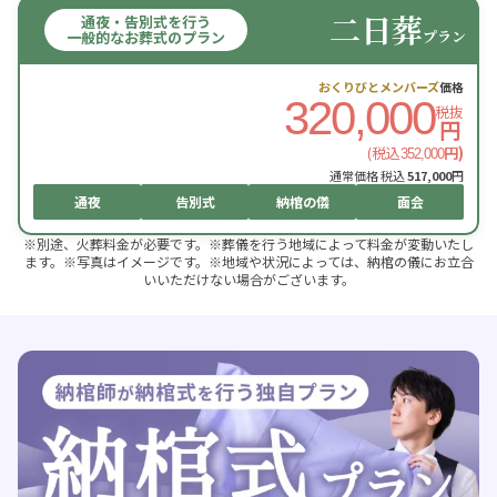
二日葬
通夜・告別式を行う
プラン
一般的なお葬式のプラン
おくりびとメンバーズ
価格
320,000
税抜
円
(税込
円)
352,000
通常価格 税込
517,000
円
通夜
告別式
納棺の儀
面会
※別途、火葬料金が必要です。※葬儀を行う地域によって料金が変動いたし
ます。※写真はイメージです。※地域や状況によっては、納棺の儀にお立合
いいただけない場合がございます。