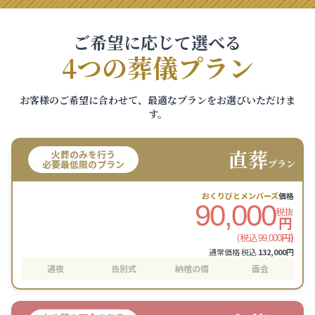
ご希望に応じて選べる
4つの葬儀プラン
お客様のご希望に合わせて、最適なプランをお選びいただけま
す。
直葬
火葬のみを行う
プラン
必要最低限のプラン
おくりびとメンバーズ
価格
90,000
税抜
円
(税込
円)
99,000
通常価格 税込
132,000
円
通夜
告別式
納棺の儀
面会