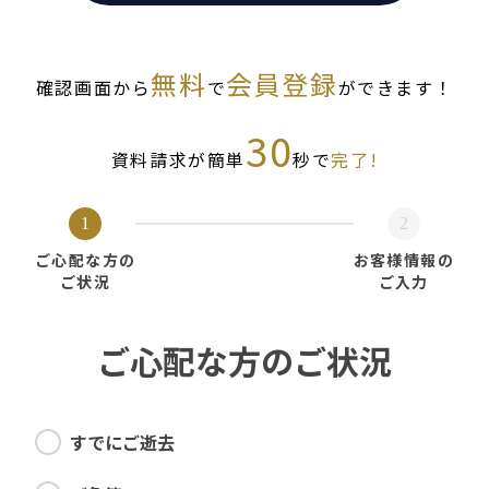
無料
会員登録
確認画面から
で
ができます！
30
資料請求が簡単
秒で
完了!
1
2
ご心配な方の
お客様情報の
ご状況
ご入力
ご心配な方のご状況
すでにご逝去