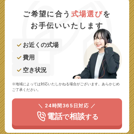
ご希望に合う
式場選び
を
お手伝いいたします
お近くの式場
費用
空き状況
※地域によっては対応いたしかねる場合がございます。あらかじめ
ご了承ください。
＼ 24時間365日対応 ／
電話
相談
で
する