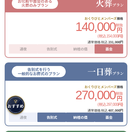
火葬
お化粧や面会のある
プラン
火葬のみプラン
おくりびとメンバーズ
価格
140,000
税抜
円
(税込
円)
154,000
通常価格 税込
231,000
円
通夜
告別式
納棺の儀
面会
一日葬
告別式を行う
プラン
一般的なお葬式のプラン
おくりびとメンバーズ
価格
270,000
税抜
円
(税込
円)
297,000
通常価格 税込
407,000
円
通夜
告別式
納棺の儀
面会