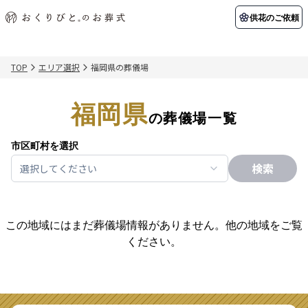
供花のご依頼
TOP
エリア選択
福岡県の葬儀場
初めての方へ
お客様の声
葬儀の知識
関東エリア
福岡県
初めての方へ
ご葬儀事例
葬儀の知識
の葬儀場一覧
納棺の儀とは？
お客様の声
供花のご依頼
東京都
埼玉県
葬儀の流れ
よくある質問
会員制度
市区町村を選択
検索
選択してください
アフターサポート
千葉県
神奈川県
北海道エリア
会社を知る
この地域にはまだ葬儀場情報がありません。他の地域をご覧
スタッフ一覧
採用情報
札幌市
函館市
ください。
会社概要
店舗用地募集