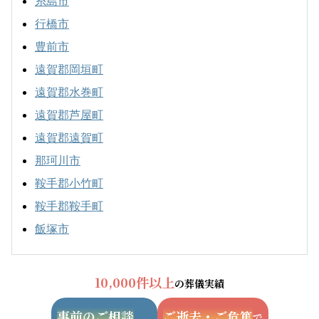
糸島市
行橋市
豊前市
遠賀郡岡垣町
遠賀郡水巻町
遠賀郡芦屋町
遠賀郡遠賀町
那珂川市
鞍手郡小竹町
鞍手郡鞍手町
飯塚市
10,000件以上
の葬儀実績
事前のご相談
ご逝去・ご危篤
で