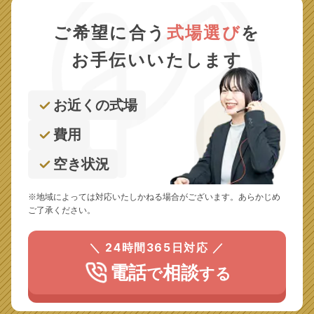
ご希望に合う
式場選び
を
お手伝いいたします
お近くの式場
費用
空き状況
※地域によっては対応いたしかねる場合がございます。あらかじめ
ご了承ください。
＼ 24時間365日対応 ／
電話
相談
で
する