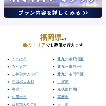
福岡県
の
他のエリア
でも葬儀が行えます
うきは市
北九州市戸畑区
みやま市
北九州市若松区
三井郡大刀洗町
北九州市門司区
三潴郡大木町
古賀市
中間市
嘉穂郡桂川町
久留米市
嘉麻市
京都郡みやこ町
大川市