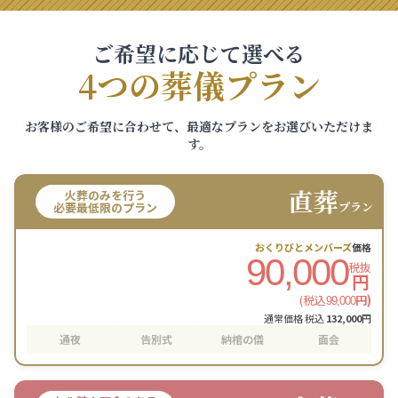
ご希望に応じて選べる
4つの葬儀プラン
お客様のご希望に合わせて、最適なプランをお選びいただけま
す。
直葬
火葬のみを行う
プラン
必要最低限のプラン
おくりびとメンバーズ
価格
90,000
税抜
円
(税込
円)
99,000
通常価格 税込
132,000
円
通夜
告別式
納棺の儀
面会