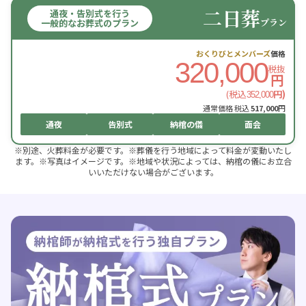
二日葬
通夜・告別式を行う
プラン
一般的なお葬式のプラン
おくりびとメンバーズ
価格
320,000
税抜
円
(税込
円)
352,000
通常価格 税込
517,000
円
通夜
告別式
納棺の儀
面会
※別途、火葬料金が必要です。※葬儀を行う地域によって料金が変動いたし
ます。※写真はイメージです。※地域や状況によっては、納棺の儀にお立合
いいただけない場合がございます。