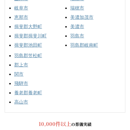
岐阜市
瑞穂市
恵那市
美濃加茂市
揖斐郡大野町
美濃市
揖斐郡揖斐川町
羽島市
揖斐郡池田町
羽島郡岐南町
羽島郡笠松町
郡上市
関市
飛騨市
養老郡養老町
高山市
10,000件以上
の葬儀実績