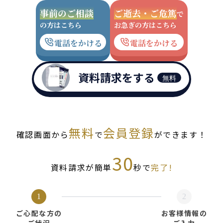
事前のご相談
ご逝去・ご危篤
で
の方はこちら
お急ぎの方はこちら
電話をかける
電話をかける
資料請求をする
無料
無料
会員登録
確認画面から
で
ができます！
30
資料請求が簡単
秒で
完了!
1
2
ご心配な方の
お客様情報の