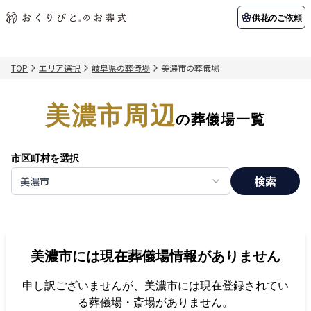
供花のご依頼
TOP
エリア選択
岐阜県の葬儀場
美濃市の葬儀場
初めての方へ
お客様の声
葬儀の知識
関東エリア
美濃市周辺
初めての方へ
ご葬儀事例
葬儀の知識
納棺の儀とは？
お客様の声
供花のご依頼
の葬儀場一覧
東京都
埼玉県
葬儀の流れ
よくある質問
会員制度
市区町村を選択
アフターサポート
千葉県
神奈川県
検索
美濃市
北海道エリア
会社を知る
スタッフ一覧
採用情報
札幌市
函館市
美濃市
には現在葬儀場情報がありません
会社概要
店舗用地募集
申し訳ございませんが、
美濃市
には現在登録されてい
る葬儀場・斎場がありません。