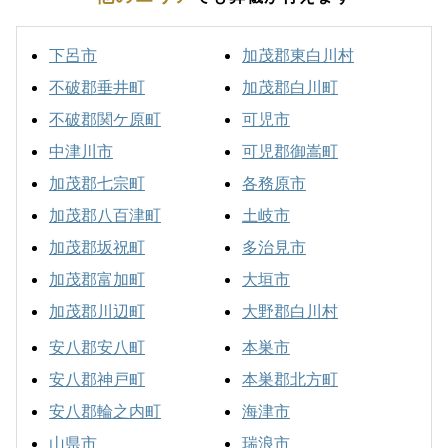
下呂市
加茂郡東白川村
不破郡垂井町
加茂郡白川町
不破郡関ケ原町
可児市
中津川市
可児郡御嵩町
加茂郡七宗町
各務原市
加茂郡八百津町
土岐市
加茂郡坂祝町
多治見市
加茂郡富加町
大垣市
加茂郡川辺町
大野郡白川村
安八郡安八町
本巣市
安八郡神戸町
本巣郡北方町
安八郡輪之内町
海津市
山県市
瑞浪市