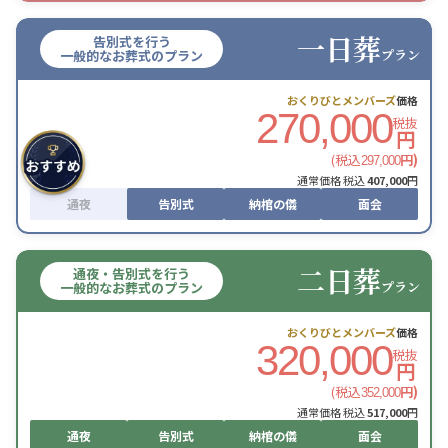
一日葬
告別式を行う
プラン
一般的なお葬式のプラン
おくりびとメンバーズ
価格
270,000
税抜
円
(税込
円)
297,000
通常価格 税込
407,000
円
通夜
告別式
納棺の儀
面会
二日葬
通夜・告別式を行う
プラン
一般的なお葬式のプラン
おくりびとメンバーズ
価格
320,000
税抜
円
(税込
円)
352,000
通常価格 税込
517,000
円
通夜
告別式
納棺の儀
面会