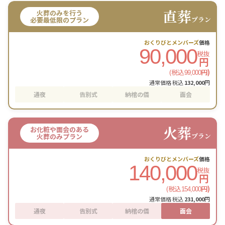
直葬
火葬のみを行う
プラン
必要最低限のプラン
おくりびとメンバーズ
価格
90,000
税抜
円
(税込
円)
99,000
通常価格 税込
132,000
円
通夜
告別式
納棺の儀
面会
火葬
お化粧や面会のある
プラン
火葬のみプラン
おくりびとメンバーズ
価格
140,000
税抜
円
(税込
円)
154,000
通常価格 税込
231,000
円
通夜
告別式
納棺の儀
面会