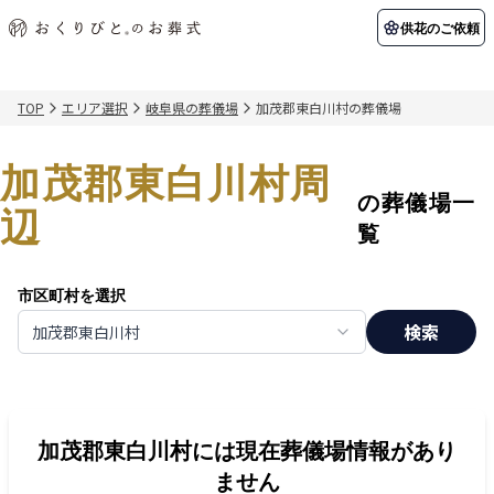
供花のご依頼
TOP
エリア選択
岐阜県の葬儀場
加茂郡東白川村の葬儀場
初めての方へ
お客様の声
葬儀の知識
関東エリア
加茂郡東白川村周
初めての方へ
ご葬儀事例
葬儀の知識
納棺の儀とは？
お客様の声
供花のご依頼
の葬儀場一
東京都
埼玉県
辺
葬儀の流れ
よくある質問
会員制度
覧
アフターサポート
千葉県
神奈川県
市区町村を選択
北海道エリア
検索
加茂郡東白川村
会社を知る
スタッフ一覧
採用情報
札幌市
函館市
会社概要
店舗用地募集
加茂郡東白川村
には現在葬儀場情報があり
ません