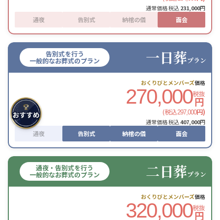
通常価格 税込
231,000
円
通夜
告別式
納棺の儀
面会
一日葬
告別式を行う
プラン
一般的なお葬式のプラン
おくりびとメンバーズ
価格
270,000
税抜
円
(税込
円)
297,000
通常価格 税込
407,000
円
通夜
告別式
納棺の儀
面会
二日葬
通夜・告別式を行う
プラン
一般的なお葬式のプラン
おくりびとメンバーズ
価格
320,000
税抜
円