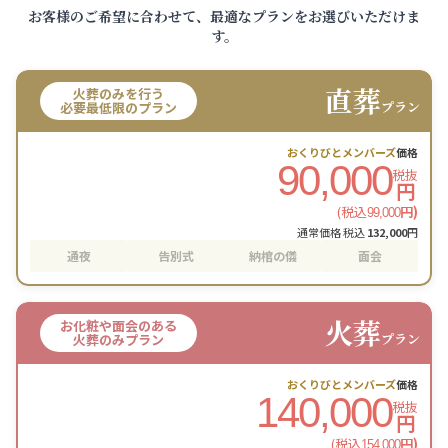
お客様のご希望に合わせて、最適なプランをお選びいただけま
す。
直葬
火葬のみを行う
プラン
必要最低限のプラン
おくりびとメンバーズ
価格
90,000
税抜
円
(税込
円)
99,000
通常価格 税込
132,000
円
通夜
告別式
納棺の儀
面会
火葬
お化粧や面会のある
プラン
火葬のみプラン
おくりびとメンバーズ
価格
140,000
税抜
円
(税込
円)
154,000