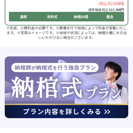
(税込
円)
352,000
通常価格 税込
517,000
円
通夜
告別式
納棺の儀
面会
※別途、火葬料金が必要です。※葬儀を行う地域によって料金が変動いたし
ます。※写真はイメージです。※地域や状況によっては、納棺の儀にお立合
いいただけない場合がございます。