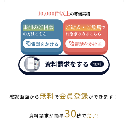
10,000件以上
の葬儀実績
事前のご相談
ご逝去・ご危篤
で
の方はこちら
お急ぎの方はこちら
電話をかける
電話をかける
資料請求をする
無料
無料
会員登録
確認画面から
で
ができます！
30
資料請求が簡単
秒で
完了!