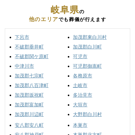
岐阜県
の
他のエリア
でも葬儀が行えます
下呂市
加茂郡東白川村
不破郡垂井町
加茂郡白川町
不破郡関ケ原町
可児市
中津川市
可児郡御嵩町
加茂郡七宗町
各務原市
加茂郡八百津町
土岐市
加茂郡坂祝町
多治見市
加茂郡富加町
大垣市
加茂郡川辺町
大野郡白川村
安八郡安八町
本巣市
安八郡神戸町
本巣郡北方町