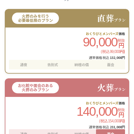
直葬
火葬のみを行う
プラン
必要最低限のプラン
おくりびとメンバーズ
価格
90,000
税抜
円
(税込
円)
99,000
通常価格 税込
132,000
円
通夜
告別式
納棺の儀
面会
火葬
お化粧や面会のある
プラン
火葬のみプラン
おくりびとメンバーズ
価格
140,000
税抜
円
(税込
円)
154,000
通常価格 税込
231,000
円
通夜
告別式
納棺の儀
面会