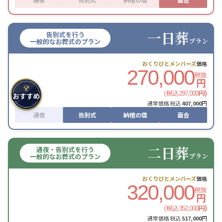
一日葬
告別式を行う
プラン
一般的なお葬式のプラン
おくりびとメンバーズ
価格
270,000
税抜
円
(税込
円)
297,000
通常価格 税込
407,000
円
通夜
告別式
納棺の儀
面会
二日葬
通夜・告別式を行う
プラン
一般的なお葬式のプラン
おくりびとメンバーズ
価格
320,000
税抜
円
(税込
円)
352,000
通常価格 税込
517,000
円