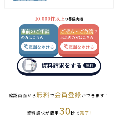
10,000件以上
の葬儀実績
事前のご相談
ご逝去・ご危篤
で
の方はこちら
お急ぎの方はこちら
電話をかける
電話をかける
資料請求をする
無料
無料
会員登録
確認画面から
で
ができます！
30
資料請求が簡単
秒で
完了!