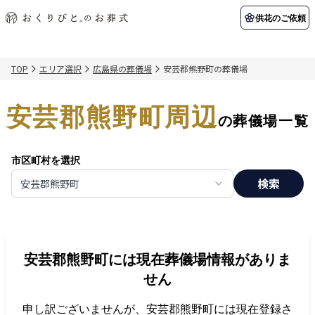
供花のご依頼
TOP
エリア選択
広島県の葬儀場
安芸郡熊野町の葬儀場
初めての方へ
お客様の声
葬儀の知識
関東エリア
安芸郡熊野町周辺
初めての方へ
ご葬儀事例
葬儀の知識
納棺の儀とは？
お客様の声
供花のご依頼
の葬儀場一覧
東京都
埼玉県
葬儀の流れ
よくある質問
会員制度
市区町村を選択
アフターサポート
千葉県
神奈川県
検索
安芸郡熊野町
北海道エリア
会社を知る
スタッフ一覧
採用情報
札幌市
函館市
安芸郡熊野町
には現在葬儀場情報がありま
会社概要
店舗用地募集
せん
申し訳ございませんが、
安芸郡熊野町
には現在登録さ