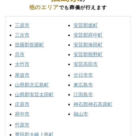
他のエリア
でも葬儀が行えます
三原市
安芸郡坂町
三次市
安芸郡府中町
世羅郡世羅町
安芸郡海田町
呉市
安芸郡熊野町
大竹市
安芸高田市
尾道市
廿日市市
山県郡北広島町
東広島市
山県郡安芸太田町
江田島市
庄原市
神石郡神石高原町
府中市
福山市
竹原市
豊田郡大崎上島町