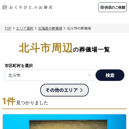
供花のご依頼
TOP
エリア選択
北海道の葬儀場
北斗市の葬儀場
初めての方へ
お客様の声
葬儀の知識
関東エリア
北斗市周辺
初めての方へ
ご葬儀事例
葬儀の知識
納棺の儀とは？
お客様の声
供花のご依頼
の葬儀場一覧
東京都
埼玉県
葬儀の流れ
よくある質問
会員制度
市区町村を選択
アフターサポート
千葉県
神奈川県
検索
北斗市
北海道エリア
会社を知る
その他のエリア
スタッフ一覧
採用情報
札幌市
函館市
1
件
見つかりました
会社概要
店舗用地募集