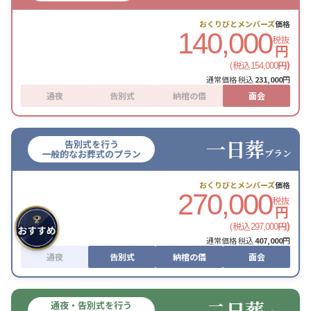
おくりびとメンバーズ
価格
140,000
税抜
円
(税込
円)
154,000
通常価格 税込
231,000
円
通夜
告別式
納棺の儀
面会
一日葬
告別式を行う
プラン
一般的なお葬式のプラン
おくりびとメンバーズ
価格
270,000
税抜
円
(税込
円)
297,000
通常価格 税込
407,000
円
通夜
告別式
納棺の儀
面会
二日葬
通夜・告別式を行う