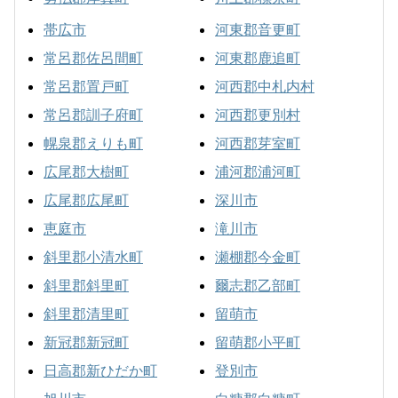
帯広市
河東郡音更町
常呂郡佐呂間町
河東郡鹿追町
常呂郡置戸町
河西郡中札内村
常呂郡訓子府町
河西郡更別村
幌泉郡えりも町
河西郡芽室町
広尾郡大樹町
浦河郡浦河町
広尾郡広尾町
深川市
恵庭市
滝川市
斜里郡小清水町
瀬棚郡今金町
斜里郡斜里町
爾志郡乙部町
斜里郡清里町
留萌市
新冠郡新冠町
留萌郡小平町
日高郡新ひだか町
登別市