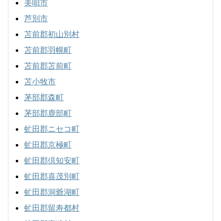
美唄市
芦別市
苫前郡初山別村
苫前郡羽幌町
苫前郡苫前町
苫小牧市
茅部郡森町
茅部郡鹿部町
虻田郡ニセコ町
虻田郡京極町
虻田郡倶知安町
虻田郡喜茂別町
虻田郡洞爺湖町
虻田郡留寿都村