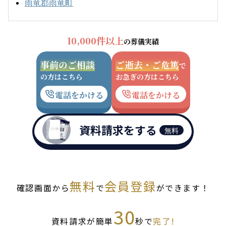
雨竜郡雨竜町
10,000件以上
の葬儀実績
事前のご相談
ご逝去・ご危篤
で
の方はこちら
お急ぎの方はこちら
電話をかける
電話をかける
資料請求をする
無料
無料
会員登録
確認画面から
で
ができます！
30
資料請求が簡単
秒で
完了!