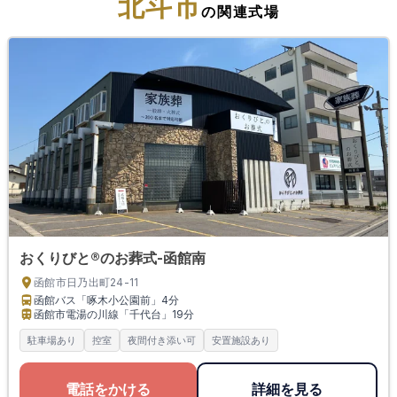
北斗市
の関連式場
おくりびと®のお葬式-函館南
函館市日乃出町24-11
函館バス「啄木小公園前」
4分
函館市電湯の川線「千代台」
19分
駐車場あり
控室
夜間付き添い可
安置施設あり
電話をかける
詳細を見る