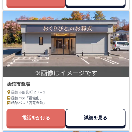
函館市斎場
函館市船見町２７−１
函館バス「函館山」
函館バス「高竜寺前」
電話をかける
詳細を見る