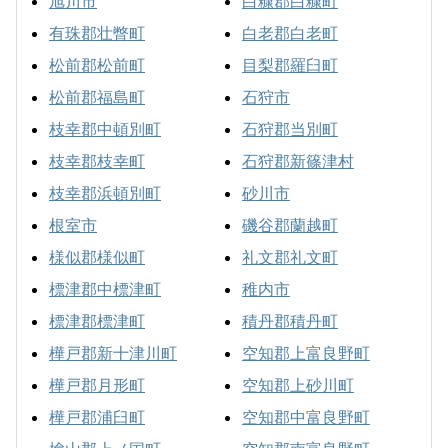
旭川市
白糠郡白糠町
有珠郡壮瞥町
白老郡白老町
松前郡松前町
目梨郡羅臼町
松前郡福島町
石狩市
枝幸郡中頓別町
石狩郡当別町
枝幸郡枝幸町
石狩郡新篠津村
枝幸郡浜頓別町
砂川市
根室市
磯谷郡蘭越町
様似郡様似町
礼文郡礼文町
標津郡中標津町
稚内市
標津郡標津町
積丹郡積丹町
樺戸郡新十津川町
空知郡上富良野町
樺戸郡月形町
空知郡上砂川町
樺戸郡浦臼町
空知郡中富良野町