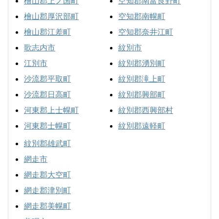
檜山郡上ノ国町
空知郡南富良野町
檜山郡厚沢部町
空知郡南幌町
檜山郡江差町
空知郡奈井江町
歌志内市
紋別市
江別市
紋別郡湧別町
沙流郡平取町
紋別郡滝上町
沙流郡日高町
紋別郡興部町
河東郡上士幌町
紋別郡西興部村
河東郡士幌町
紋別郡遠軽町
紋別郡雄武町
網走市
網走郡大空町
網走郡津別町
網走郡美幌町