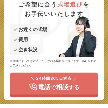
ご希望に合う
式場選び
を
お手伝いいたします
お近くの式場
費用
空き状況
※地域によっては対応いたしかねる場合がございます。あらかじめ
ご了承ください。
＼ 24時間365日対応 ／
電話
相談
で
する