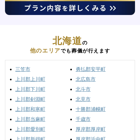
北海道
の
他のエリア
でも葬儀が行えます
三笠市
勇払郡安平町
上川郡上川町
北広島市
上川郡下川町
北斗市
上川郡剣淵町
北見市
上川郡和寒町
十勝郡浦幌町
上川郡当麻町
千歳市
上川郡愛別町
厚岸郡厚岸町
上川郡新得町
厚岸郡浜中町