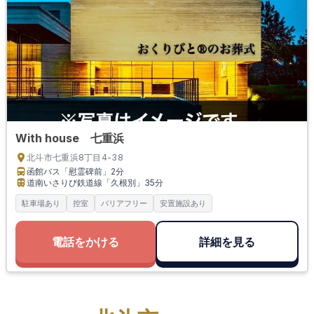
With house 七重浜
北斗市七重浜8丁目4-38
函館バス「慰霊碑前」
2分
道南いさりび鉄道線「久根別」
35分
駐車場あり
控室
バリアフリー
安置施設あり
電話をかける
詳細を見る