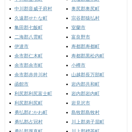
中川郡音威子府村
奥尻郡奥尻町
久遠郡せたな町
宗谷郡猿払村
亀田郡七飯町
室蘭市
二海郡八雲町
富良野市
伊達市
寿都郡寿都町
余市郡仁木町
寿都郡黒松内町
余市郡余市町
小樽市
余市郡赤井川村
山越郡長万部町
函館市
岩内郡共和町
利尻郡利尻富士町
岩内郡岩内町
利尻郡利尻町
岩見沢市
勇払郡むかわ町
島牧郡島牧村
勇払郡占冠村
川上郡弟子屈町
勇払郡厚真町
川上郡標茶町