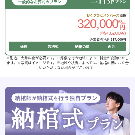
プラン
一般的なお葬式のプラン
おくりびとメンバーズ
価格
320,000
税抜
円
(税込
円)
352,000
通常価格 税込
517,000
円
通夜
告別式
納棺の儀
面会
※別途、火葬料金が必要です。※葬儀を行う地域によって料金が変動いたし
ます。※写真はイメージです。※地域や状況によっては、納棺の儀にお立合
いいただけない場合がございます。