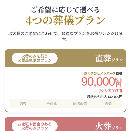
ご希望に応じて選べる
4つの葬儀プラン
お客様のご希望に合わせて、最適なプランをお選びいただけま
す。
直葬
火葬のみを行う
プラン
必要最低限のプラン
おくりびとメンバーズ
価格
90,000
税抜
円
(税込
円)
99,000
通常価格 税込
132,000
円
通夜
告別式
納棺の儀
面会
火葬
お化粧や面会のある
プラン
火葬のみプラン