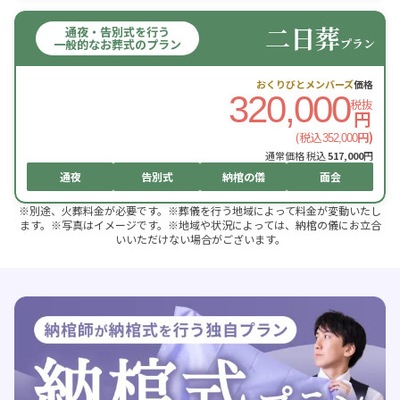
二日葬
通夜・告別式を行う
プラン
一般的なお葬式のプラン
おくりびとメンバーズ
価格
320,000
税抜
円
(税込
円)
352,000
通常価格 税込
517,000
円
通夜
告別式
納棺の儀
面会
※別途、火葬料金が必要です。※葬儀を行う地域によって料金が変動いたし
ます。※写真はイメージです。※地域や状況によっては、納棺の儀にお立合
いいただけない場合がございます。