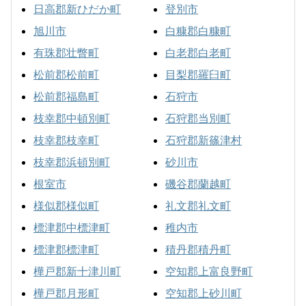
日高郡新ひだか町
登別市
旭川市
白糠郡白糠町
有珠郡壮瞥町
白老郡白老町
松前郡松前町
目梨郡羅臼町
松前郡福島町
石狩市
枝幸郡中頓別町
石狩郡当別町
枝幸郡枝幸町
石狩郡新篠津村
枝幸郡浜頓別町
砂川市
根室市
磯谷郡蘭越町
様似郡様似町
礼文郡礼文町
標津郡中標津町
稚内市
標津郡標津町
積丹郡積丹町
樺戸郡新十津川町
空知郡上富良野町
樺戸郡月形町
空知郡上砂川町