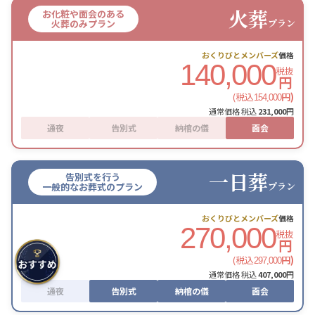
火葬
お化粧や面会のある
プラン
火葬のみプラン
おくりびとメンバーズ
価格
140,000
税抜
円
(税込
円)
154,000
通常価格 税込
231,000
円
通夜
告別式
納棺の儀
面会
一日葬
告別式を行う
プラン
一般的なお葬式のプラン
おくりびとメンバーズ
価格
270,000
税抜
円
(税込
円)
297,000
通常価格 税込
407,000
円
通夜
告別式
納棺の儀
面会