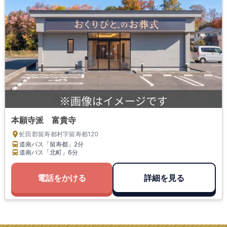
本願寺派 富貴寺
虻田郡留寿都村字留寿都120
道南バス「留寿都」
2分
道南バス「北町」
6分
電話をかける
詳細を見る