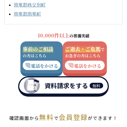
雨竜郡秩父別町
雨竜郡雨竜町
10,000件以上
の葬儀実績
事前のご相談
ご逝去・ご危篤
で
の方はこちら
お急ぎの方はこちら
電話をかける
電話をかける
資料請求をする
無料
無料
会員登録
確認画面から
で
ができます！