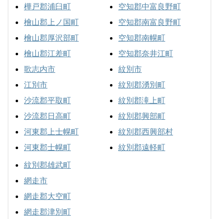
樺戸郡浦臼町
空知郡中富良野町
檜山郡上ノ国町
空知郡南富良野町
檜山郡厚沢部町
空知郡南幌町
檜山郡江差町
空知郡奈井江町
歌志内市
紋別市
江別市
紋別郡湧別町
沙流郡平取町
紋別郡滝上町
沙流郡日高町
紋別郡興部町
河東郡上士幌町
紋別郡西興部村
河東郡士幌町
紋別郡遠軽町
紋別郡雄武町
網走市
網走郡大空町
網走郡津別町