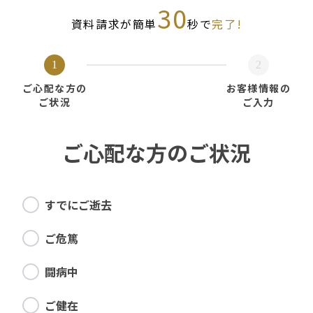
30
資料請求が簡単
秒で
完了!
1
2
ご心配な方の
お客様情報の
ご状況
ご入力
ご心配な方のご状況
すでにご逝去
ご危篤
闘病中
ご健在