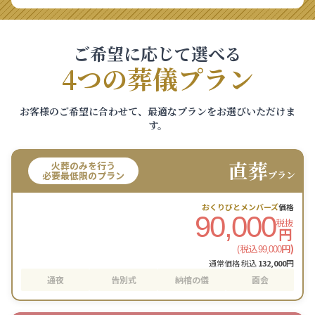
ご希望に応じて選べる
4つの葬儀プラン
お客様のご希望に合わせて、最適なプランをお選びいただけま
す。
直葬
火葬のみを行う
プラン
必要最低限のプラン
おくりびとメンバーズ
価格
90,000
税抜
円
(税込
円)
99,000
通常価格 税込
132,000
円
通夜
告別式
納棺の儀
面会