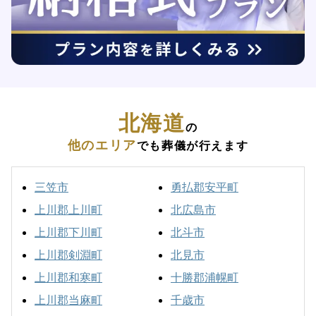
北海道
の
他のエリア
でも葬儀が行えます
三笠市
勇払郡安平町
上川郡上川町
北広島市
上川郡下川町
北斗市
上川郡剣淵町
北見市
上川郡和寒町
十勝郡浦幌町
上川郡当麻町
千歳市