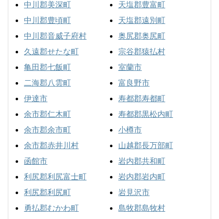
中川郡美深町
天塩郡豊富町
中川郡豊頃町
天塩郡遠別町
中川郡音威子府村
奥尻郡奥尻町
久遠郡せたな町
宗谷郡猿払村
亀田郡七飯町
室蘭市
二海郡八雲町
富良野市
伊達市
寿都郡寿都町
余市郡仁木町
寿都郡黒松内町
余市郡余市町
小樽市
余市郡赤井川村
山越郡長万部町
函館市
岩内郡共和町
利尻郡利尻富士町
岩内郡岩内町
利尻郡利尻町
岩見沢市
勇払郡むかわ町
島牧郡島牧村