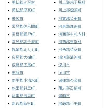
勇払郡占冠村
川上郡弟子屈町
勇払郡厚真町
川上郡標茶町
帯広市
河東郡音更町
常呂郡佐呂間町
河東郡鹿追町
常呂郡置戸町
河西郡中札内村
常呂郡訓子府町
河西郡更別村
幌泉郡えりも町
河西郡芽室町
広尾郡大樹町
浦河郡浦河町
広尾郡広尾町
深川市
恵庭市
滝川市
斜里郡小清水町
瀬棚郡今金町
斜里郡斜里町
爾志郡乙部町
斜里郡清里町
留萌市
新冠郡新冠町
留萌郡小平町