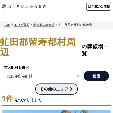
供花のご依頼
TOP
エリア選択
北海道の葬儀場
虻田郡留寿都村の葬儀場
初めての方へ
お客様の声
葬儀の知識
関東エリア
虻田郡留寿都村周
初めての方へ
ご葬儀事例
葬儀の知識
納棺の儀とは？
お客様の声
供花のご依頼
の葬儀場一
東京都
埼玉県
辺
葬儀の流れ
よくある質問
会員制度
覧
アフターサポート
千葉県
神奈川県
市区町村を選択
北海道エリア
検索
虻田郡留寿都村
会社を知る
スタッフ一覧
採用情報
札幌市
函館市
その他のエリア
会社概要
店舗用地募集
1
件
見つかりました