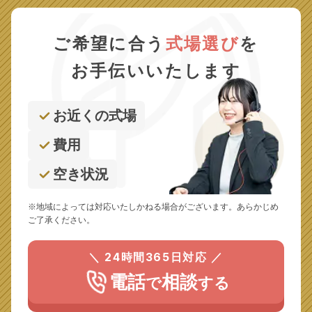
ご希望に合う
式場選び
を
お手伝いいたします
お近くの式場
費用
空き状況
※地域によっては対応いたしかねる場合がございます。あらかじめ
ご了承ください。
＼ 24時間365日対応 ／
電話
相談
で
する