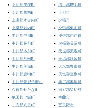
上川郡美瑛町
増毛郡増毛町
上川郡鷹栖町
士別市
上磯郡木古内町
夕張市
上磯郡知内町
夕張郡栗山町
中川郡中川町
夕張郡由仁町
中川郡幕別町
夕張郡長沼町
中川郡本別町
天塩郡天塩町
中川郡池田町
天塩郡幌延町
中川郡美深町
天塩郡豊富町
中川郡豊頃町
天塩郡遠別町
中川郡音威子府村
奥尻郡奥尻町
久遠郡せたな町
宗谷郡猿払村
亀田郡七飯町
室蘭市
二海郡八雲町
富良野市