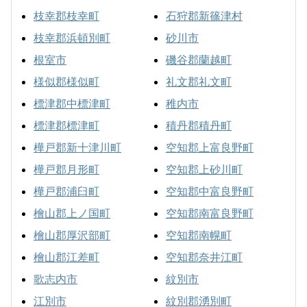
枝幸郡枝幸町
石狩郡新篠津村
枝幸郡浜頓別町
砂川市
根室市
磯谷郡蘭越町
様似郡様似町
礼文郡礼文町
標津郡中標津町
稚内市
標津郡標津町
積丹郡積丹町
樺戸郡新十津川町
空知郡上富良野町
樺戸郡月形町
空知郡上砂川町
樺戸郡浦臼町
空知郡中富良野町
檜山郡上ノ国町
空知郡南富良野町
檜山郡厚沢部町
空知郡南幌町
檜山郡江差町
空知郡奈井江町
歌志内市
紋別市
江別市
紋別郡湧別町