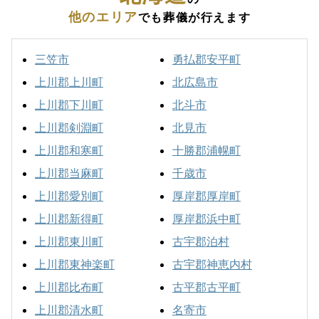
他のエリア
でも葬儀が行えます
三笠市
勇払郡安平町
上川郡上川町
北広島市
上川郡下川町
北斗市
上川郡剣淵町
北見市
上川郡和寒町
十勝郡浦幌町
上川郡当麻町
千歳市
上川郡愛別町
厚岸郡厚岸町
上川郡新得町
厚岸郡浜中町
上川郡東川町
古宇郡泊村
上川郡東神楽町
古宇郡神恵内村
上川郡比布町
古平郡古平町
上川郡清水町
名寄市