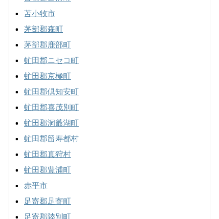
苫小牧市
茅部郡森町
茅部郡鹿部町
虻田郡ニセコ町
虻田郡京極町
虻田郡倶知安町
虻田郡喜茂別町
虻田郡洞爺湖町
虻田郡留寿都村
虻田郡真狩村
虻田郡豊浦町
赤平市
足寄郡足寄町
足寄郡陸別町