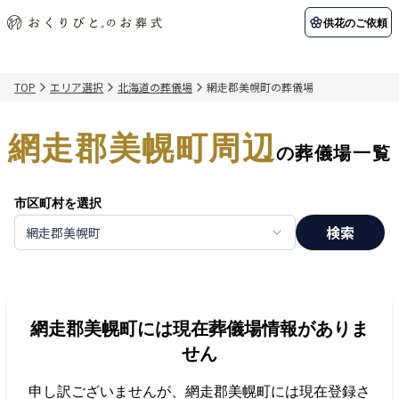
供花のご依頼
TOP
エリア選択
北海道の葬儀場
網走郡美幌町の葬儀場
初めての方へ
お客様の声
葬儀の知識
関東エリア
網走郡美幌町周辺
初めての方へ
ご葬儀事例
葬儀の知識
納棺の儀とは？
お客様の声
供花のご依頼
の葬儀場一覧
東京都
埼玉県
葬儀の流れ
よくある質問
会員制度
市区町村を選択
アフターサポート
千葉県
神奈川県
検索
網走郡美幌町
北海道エリア
会社を知る
スタッフ一覧
採用情報
札幌市
函館市
網走郡美幌町
には現在葬儀場情報がありま
会社概要
店舗用地募集
せん
申し訳ございませんが、
網走郡美幌町
には現在登録さ