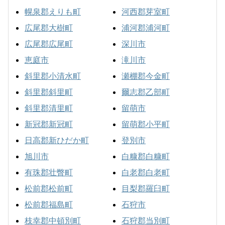
幌泉郡えりも町
河西郡芽室町
広尾郡大樹町
浦河郡浦河町
広尾郡広尾町
深川市
恵庭市
滝川市
斜里郡小清水町
瀬棚郡今金町
斜里郡斜里町
爾志郡乙部町
斜里郡清里町
留萌市
新冠郡新冠町
留萌郡小平町
日高郡新ひだか町
登別市
旭川市
白糠郡白糠町
有珠郡壮瞥町
白老郡白老町
松前郡松前町
目梨郡羅臼町
松前郡福島町
石狩市
枝幸郡中頓別町
石狩郡当別町