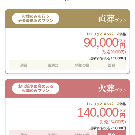
直葬
火葬のみを行う
プラン
必要最低限のプラン
おくりびとメンバーズ
価格
90,000
税抜
円
(税込
円)
99,000
通常価格 税込
132,000
円
通夜
告別式
納棺の儀
面会
火葬
お化粧や面会のある
プラン
火葬のみプラン
おくりびとメンバーズ
価格
140,000
税抜
円
(税込
円)
154,000
通常価格 税込
231,000
円
通夜
告別式
納棺の儀
面会