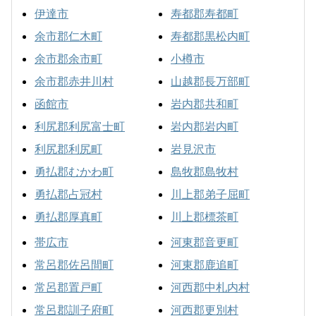
伊達市
寿都郡寿都町
余市郡仁木町
寿都郡黒松内町
余市郡余市町
小樽市
余市郡赤井川村
山越郡長万部町
函館市
岩内郡共和町
利尻郡利尻富士町
岩内郡岩内町
利尻郡利尻町
岩見沢市
勇払郡むかわ町
島牧郡島牧村
勇払郡占冠村
川上郡弟子屈町
勇払郡厚真町
川上郡標茶町
帯広市
河東郡音更町
常呂郡佐呂間町
河東郡鹿追町
常呂郡置戸町
河西郡中札内村
常呂郡訓子府町
河西郡更別村