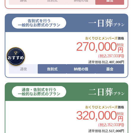
一日葬
告別式を行う
プラン
一般的なお葬式のプラン
おくりびとメンバーズ
価格
270,000
税抜
円
(税込
円)
297,000
通常価格 税込
407,000
円
通夜
告別式
納棺の儀
面会
二日葬
通夜・告別式を行う
プラン
一般的なお葬式のプラン
おくりびとメンバーズ
価格
320,000
税抜
円
(税込
円)
352,000
通常価格 税込
517,000
円