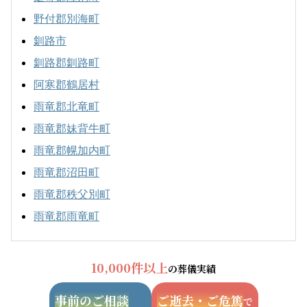
野付郡別海町
釧路市
釧路郡釧路町
阿寒郡鶴居村
雨竜郡北竜町
雨竜郡妹背牛町
雨竜郡幌加内町
雨竜郡沼田町
雨竜郡秩父別町
雨竜郡雨竜町
10,000件以上
の葬儀実績
事前のご相談
ご逝去・ご危篤
で