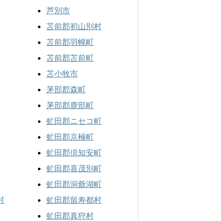
芦別市
苫前郡初山別村
苫前郡羽幌町
苫前郡苫前町
苫小牧市
茅部郡森町
茅部郡鹿部町
虻田郡ニセコ町
虻田郡京極町
虻田郡倶知安町
虻田郡喜茂別町
虻田郡洞爺湖町
村
虻田郡留寿都村
虻田郡真狩村