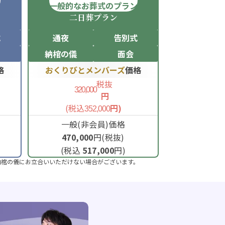
ン
一般的なお葬式のプラン
二日葬
プラン
式
通夜
告別式
納棺の儀
面会
格
おくりびとメンバーズ
価格
税抜
320,000
円
(税込
円)
352,000
一般(非会員)価格
470,000
円(税抜)
(税込
517,000
円)
納棺の儀にお立合いいただけない場合がございます。