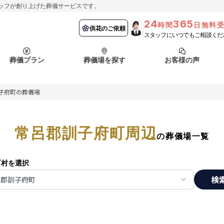
ッフが創り上げた葬儀サービスです。
24
365
時間
日無料
納棺の儀とは？
埼玉県
お客様の声
供花のご依頼
葬儀の流れ
千葉県
よくある質問
供花のご依頼
スタッフにいつでもご相談くだ
ート
葬儀プラン
葬儀場を探す
お客様の声
函館市
採用情報
会社概要
子府町の葬儀場
納棺の儀とは？
埼玉県
お客様の声
供花のご依頼
葬儀の流れ
千葉県
よくある質問
ート
常呂郡訓子府町周辺
函館市
の葬儀場一覧
採用情報
会社概要
町村を選択
検
呂郡訓子府町