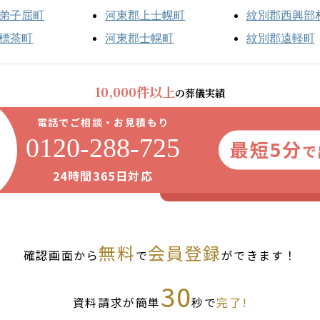
弟子屈町
河東郡上士幌町
紋別郡西興部
標茶町
河東郡士幌町
紋別郡遠軽町
10,000件以上
の葬儀実績
電話でご相談・お見積もり
0120-288-725
最短5分
で
24時間365日対応
無料
会員登録
確認画面から
で
ができます！
30
資料請求が簡単
秒で
完了!