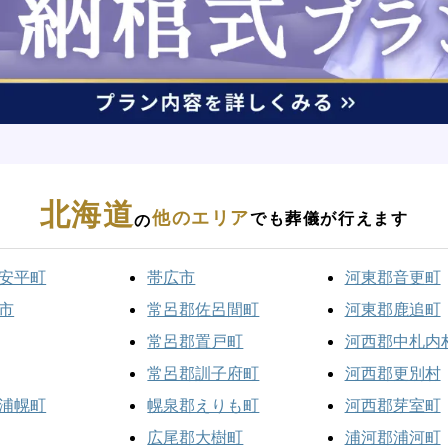
北海道
他のエリア
でも葬儀が行えます
の
安平町
帯広市
河東郡音更町
市
常呂郡佐呂間町
河東郡鹿追町
常呂郡置戸町
河西郡中札内
常呂郡訓子府町
河西郡更別村
浦幌町
幌泉郡えりも町
河西郡芽室町
広尾郡大樹町
浦河郡浦河町