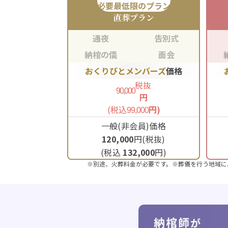
必要最低限のプラン
直葬
プラン
通夜
告別式
納棺の儀
面会
おくりびとメンバーズ
価格
税抜
90,000
円
(税込
円)
99,000
一般(非会員)価格
120,000
円(税抜)
(税込
132,000
円)
※別途、火葬料金が必要です。※葬儀を行う地域に