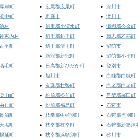
厚岸町
広尾郡広尾町
深川市
浜中町
恵庭市
滝川市
泊村
斜里郡小清水町
瀬棚郡今金町
神恵内村
斜里郡斜里町
爾志郡乙部町
古平町
斜里郡清里町
留萌市
新冠郡新冠町
留萌郡小平町
増毛町
日高郡新ひだか町
登別市
旭川市
白糠郡白糠町
有珠郡壮瞥町
白老郡白老町
栗山町
松前郡松前町
目梨郡羅臼町
由仁町
松前郡福島町
石狩市
長沼町
枝幸郡中頓別町
石狩郡当別町
天塩町
枝幸郡枝幸町
石狩郡新篠津
幌延町
枝幸郡浜頓別町
砂川市