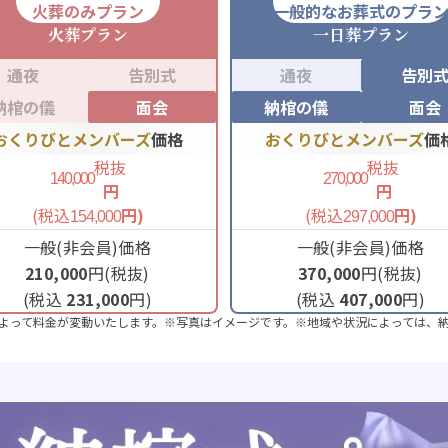
火葬のみプラン
一般的なお葬式のプラ
火葬
プラン
一日葬
プラン
通夜
告別式
通夜
告別
納棺の儀
面会
納棺の儀
面会
おくりびとメンバーズ
価格
おくりびとメンバーズ
価
税抜
税抜
140,000
270,000
円
円
(税込
円)
(税込
円)
154,000
297,000
一般(非会員)価格
一般(非会員)価格
210,000
円(税抜)
370,000
円(税抜)
(税込
231,000
円)
(税込
407,000
円)
よって料金が変動いたします。※写真はイメージです。※地域や状況によっては、