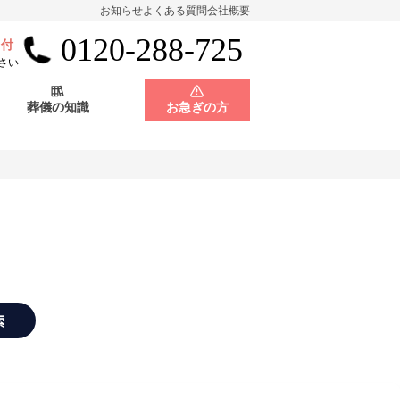
お知らせ
よくある質問
会社概要
0120-288-725
受付
会員制度
神奈川県
さい
葬儀の知識
お急ぎの方
店舗用地募集
会員制度
神奈川県
店舗用地募集
索