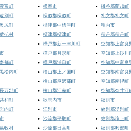
豊富町
根室市
磯谷郡蘭越町
遠別町
様似郡様似町
礼文郡礼文町
奥尻町
標津郡中標津町
稚内市
猿払村
標津郡標津町
積丹郡積丹町
樺戸郡新十津川町
空知郡上富良
市
樺戸郡月形町
空知郡上砂川
寿都町
樺戸郡浦臼町
空知郡中富良
黒松内町
檜山郡上ノ国町
空知郡南富良
檜山郡厚沢部町
空知郡南幌町
長万部町
檜山郡江差町
空知郡奈井江
共和町
歌志内市
紋別市
岩内町
江別市
紋別郡湧別町
市
沙流郡平取町
紋別郡滝上町
島牧村
沙流郡日高町
紋別郡興部町