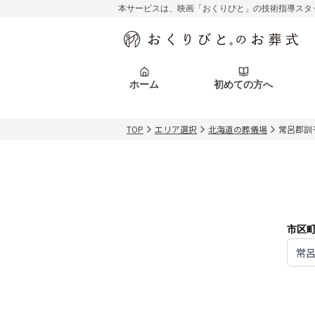
本サービスは、映画「おくりびと」の技術指導スタ
初めての方へ
関東エリア
お客様の声
葬儀の知識
初めての方へ
東京都
ご葬儀事例
葬儀の知識
アフターサポ
ホーム
初めての方へ
北海道エリア
札幌市
会社を知る
スタッフ一覧
TOP
エリア選択
北海道の葬儀場
常呂郡訓
初めての方へ
関東エリア
お客様の声
葬儀の知識
初めての方へ
東京都
ご葬儀事例
葬儀の知識
アフターサポ
北海道エリア
札幌市
会社を知る
スタッフ一覧
市区
常