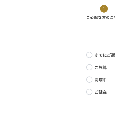
1
ご心配な方の
ご
すでにご逝
ご危篤
闘病中
ご健在