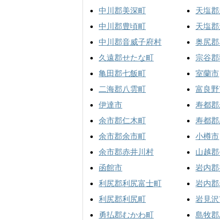
中川郡美深町
天塩郡
中川郡豊頃町
天塩郡
中川郡音威子府村
奥尻郡
久遠郡せたな町
宗谷郡
亀田郡七飯町
室蘭市
二海郡八雲町
富良野
伊達市
寿都郡
余市郡仁木町
寿都郡
余市郡余市町
小樽市
余市郡赤井川村
山越郡
函館市
岩内郡
利尻郡利尻富士町
岩内郡
利尻郡利尻町
岩見沢
勇払郡むかわ町
島牧郡