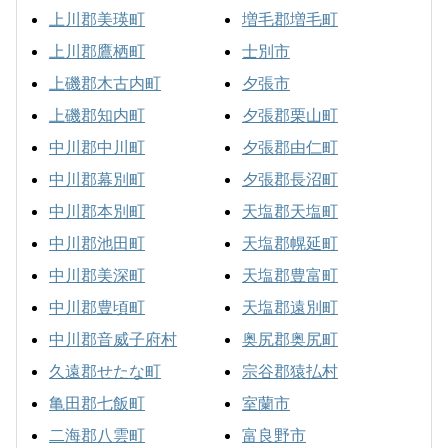
上川郡美瑛町
増毛郡増毛町
上川郡鷹栖町
士別市
上磯郡木古内町
夕張市
上磯郡知内町
夕張郡栗山町
中川郡中川町
夕張郡由仁町
中川郡幕別町
夕張郡長沼町
中川郡本別町
天塩郡天塩町
中川郡池田町
天塩郡幌延町
中川郡美深町
天塩郡豊富町
中川郡豊頃町
天塩郡遠別町
中川郡音威子府村
奥尻郡奥尻町
久遠郡せたな町
宗谷郡猿払村
亀田郡七飯町
室蘭市
二海郡八雲町
富良野市