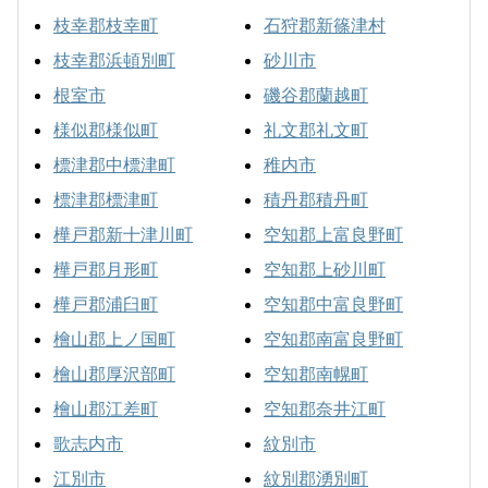
枝幸郡枝幸町
石狩郡新篠津村
枝幸郡浜頓別町
砂川市
根室市
磯谷郡蘭越町
様似郡様似町
礼文郡礼文町
標津郡中標津町
稚内市
標津郡標津町
積丹郡積丹町
樺戸郡新十津川町
空知郡上富良野町
樺戸郡月形町
空知郡上砂川町
樺戸郡浦臼町
空知郡中富良野町
檜山郡上ノ国町
空知郡南富良野町
檜山郡厚沢部町
空知郡南幌町
檜山郡江差町
空知郡奈井江町
歌志内市
紋別市
江別市
紋別郡湧別町