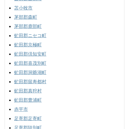
苫小牧市
茅部郡森町
茅部郡鹿部町
虻田郡ニセコ町
虻田郡京極町
虻田郡倶知安町
虻田郡喜茂別町
虻田郡洞爺湖町
虻田郡留寿都村
虻田郡真狩村
虻田郡豊浦町
赤平市
足寄郡足寄町
足寄郡陸別町