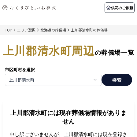
供花のご依頼
TOP
エリア選択
北海道の葬儀場
上川郡清水町の葬儀場
初めての方へ
お客様の声
葬儀の知識
関東エリア
上川郡清水町周辺
初めての方へ
ご葬儀事例
葬儀の知識
納棺の儀とは？
お客様の声
供花のご依頼
の葬儀場一覧
東京都
埼玉県
葬儀の流れ
よくある質問
会員制度
市区町村を選択
アフターサポート
千葉県
神奈川県
検索
上川郡清水町
北海道エリア
会社を知る
スタッフ一覧
採用情報
札幌市
函館市
上川郡清水町
には現在葬儀場情報がありま
会社概要
店舗用地募集
せん
申し訳ございませんが、
上川郡清水町
には現在登録さ