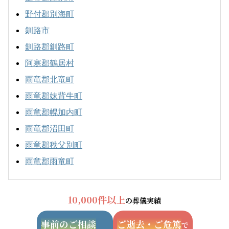
野付郡別海町
釧路市
釧路郡釧路町
阿寒郡鶴居村
雨竜郡北竜町
雨竜郡妹背牛町
雨竜郡幌加内町
雨竜郡沼田町
雨竜郡秩父別町
雨竜郡雨竜町
10,000件以上
の葬儀実績
事前のご相談
ご逝去・ご危篤
で