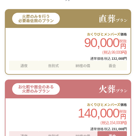
直葬
火葬のみを行う
プラン
必要最低限のプラン
おくりびとメンバーズ
価格
90,000
税抜
円
(税込
円)
99,000
通常価格 税込
132,000
円
通夜
告別式
納棺の儀
面会
火葬
お化粧や面会のある
プラン
火葬のみプラン
おくりびとメンバーズ
価格
140,000
税抜
円
(税込
円)
154,000
通常価格 税込
231,000
円
通夜
告別式
納棺の儀
面会