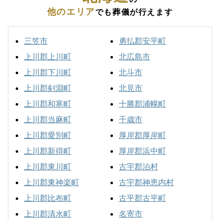
他のエリア
でも葬儀が行えます
三笠市
勇払郡安平町
上川郡上川町
北広島市
上川郡下川町
北斗市
上川郡剣淵町
北見市
上川郡和寒町
十勝郡浦幌町
上川郡当麻町
千歳市
上川郡愛別町
厚岸郡厚岸町
上川郡新得町
厚岸郡浜中町
上川郡東川町
古宇郡泊村
上川郡東神楽町
古宇郡神恵内村
上川郡比布町
古平郡古平町
上川郡清水町
名寄市