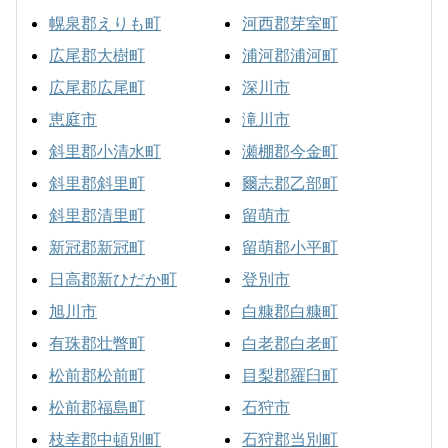
幌泉郡えりも町
河西郡芽室町
広尾郡大樹町
浦河郡浦河町
広尾郡広尾町
深川市
恵庭市
滝川市
斜里郡小清水町
瀬棚郡今金町
斜里郡斜里町
爾志郡乙部町
斜里郡清里町
留萌市
新冠郡新冠町
留萌郡小平町
日高郡新ひだか町
登別市
旭川市
白糠郡白糠町
有珠郡壮瞥町
白老郡白老町
松前郡松前町
目梨郡羅臼町
松前郡福島町
石狩市
枝幸郡中頓別町
石狩郡当別町