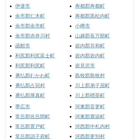
伊達市
寿都郡寿都町
余市郡仁木町
寿都郡黒松内町
余市郡余市町
小樽市
余市郡赤井川村
山越郡長万部町
函館市
岩内郡共和町
利尻郡利尻富士町
岩内郡岩内町
利尻郡利尻町
岩見沢市
勇払郡むかわ町
島牧郡島牧村
勇払郡占冠村
川上郡弟子屈町
勇払郡厚真町
川上郡標茶町
帯広市
河東郡音更町
常呂郡佐呂間町
河東郡鹿追町
常呂郡置戸町
河西郡中札内村
常呂郡訓子府町
河西郡更別村