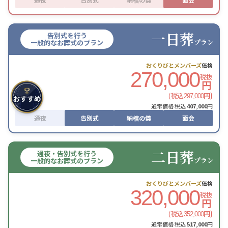
一日葬
告別式を行う
プラン
一般的なお葬式のプラン
おくりびとメンバーズ
価格
270,000
税抜
円
(税込
円)
297,000
通常価格 税込
407,000
円
通夜
告別式
納棺の儀
面会
二日葬
通夜・告別式を行う
プラン
一般的なお葬式のプラン
おくりびとメンバーズ
価格
320,000
税抜
円
(税込
円)
352,000
通常価格 税込
517,000
円