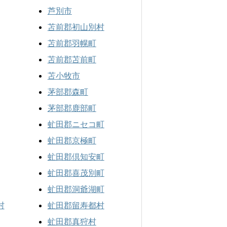
芦別市
苫前郡初山別村
苫前郡羽幌町
苫前郡苫前町
苫小牧市
茅部郡森町
茅部郡鹿部町
虻田郡ニセコ町
虻田郡京極町
虻田郡倶知安町
虻田郡喜茂別町
虻田郡洞爺湖町
村
虻田郡留寿都村
虻田郡真狩村