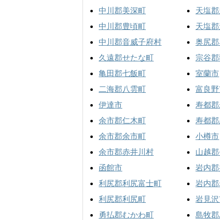
中川郡美深町
天塩郡
中川郡豊頃町
天塩郡
中川郡音威子府村
奥尻郡
久遠郡せたな町
宗谷郡
亀田郡七飯町
室蘭市
二海郡八雲町
富良野
伊達市
寿都郡
余市郡仁木町
寿都郡
余市郡余市町
小樽市
余市郡赤井川村
山越郡
函館市
岩内郡
利尻郡利尻富士町
岩内郡
利尻郡利尻町
岩見沢
勇払郡むかわ町
島牧郡