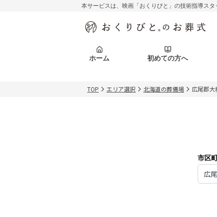
本サービスは、映画「おくりびと」の技術指導スタ
初めての方へ
関東エリア
お客様の声
葬儀の知識
初めての方へ
東京都
ご葬儀事例
葬儀の知識
アフターサポ
ホーム
初めての方へ
北海道エリア
札幌市
会社を知る
スタッフ一覧
TOP
エリア選択
北海道の葬儀場
広尾郡大
初めての方へ
関東エリア
お客様の声
葬儀の知識
初めての方へ
東京都
ご葬儀事例
葬儀の知識
アフターサポ
北海道エリア
札幌市
会社を知る
スタッフ一覧
市区
広