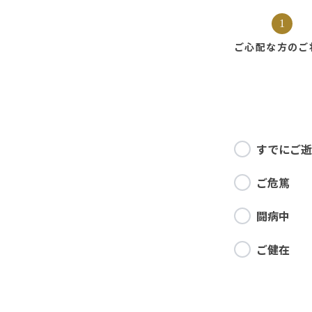
1
ご心配な方の
ご
すでにご逝
ご危篤
闘病中
ご健在