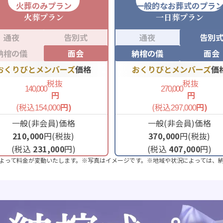
火葬のみプラン
一般的なお葬式のプラ
火葬
プラン
一日葬
プラン
通夜
告別式
通夜
告別
納棺の儀
面会
納棺の儀
面会
おくりびとメンバーズ
価格
おくりびとメンバーズ
価
税抜
税抜
140,000
270,000
円
円
(税込
円)
(税込
円)
154,000
297,000
一般(非会員)価格
一般(非会員)価格
210,000
円(税抜)
370,000
円(税抜)
(税込
231,000
円)
(税込
407,000
円)
よって料金が変動いたします。※写真はイメージです。※地域や状況によっては、