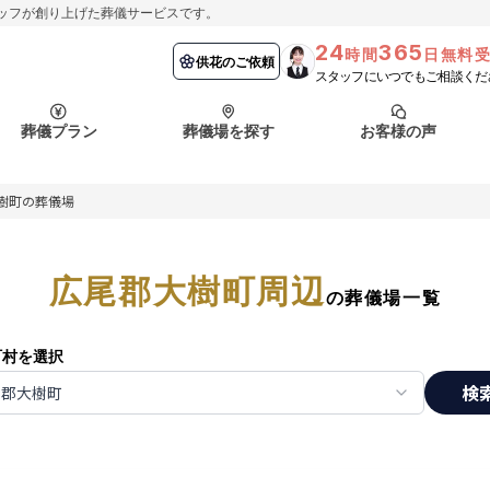
ッフが創り上げた葬儀サービスです。
24
365
時間
日無料
納棺の儀とは？
埼玉県
お客様の声
供花のご依頼
葬儀の流れ
千葉県
よくある質問
供花のご依頼
スタッフにいつでもご相談くだ
ート
葬儀プラン
葬儀場を探す
お客様の声
函館市
採用情報
会社概要
樹町の葬儀場
納棺の儀とは？
埼玉県
お客様の声
供花のご依頼
葬儀の流れ
千葉県
よくある質問
ート
広尾郡大樹町周辺
函館市
の葬儀場一覧
採用情報
会社概要
町村を選択
検
尾郡大樹町