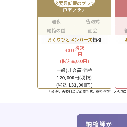
必要最低限のプラン
直葬
プラン
通夜
告別式
納棺の儀
面会
おくりびとメンバーズ
価格
税抜
90,000
円
(税込
円)
99,000
一般(非会員)価格
120,000
円(税抜)
(税込
132,000
円)
※別途、火葬料金が必要です。※葬儀を行う地域に