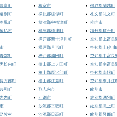
豊富町
根室市
磯谷郡蘭越町
遠別町
様似郡様似町
礼文郡礼文町
奥尻町
標津郡中標津町
稚内市
猿払村
標津郡標津町
積丹郡積丹町
樺戸郡新十津川町
空知郡上富良
市
樺戸郡月形町
空知郡上砂川
寿都町
樺戸郡浦臼町
空知郡中富良
黒松内町
檜山郡上ノ国町
空知郡南富良
檜山郡厚沢部町
空知郡南幌町
長万部町
檜山郡江差町
空知郡奈井江
共和町
歌志内市
紋別市
岩内町
江別市
紋別郡湧別町
市
沙流郡平取町
紋別郡滝上町
島牧村
沙流郡日高町
紋別郡興部町