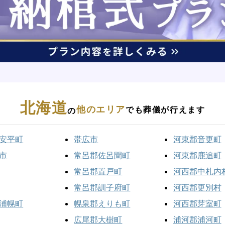
北海道
他のエリア
でも葬儀が行えます
の
安平町
帯広市
河東郡音更町
市
常呂郡佐呂間町
河東郡鹿追町
常呂郡置戸町
河西郡中札内
常呂郡訓子府町
河西郡更別村
浦幌町
幌泉郡えりも町
河西郡芽室町
広尾郡大樹町
浦河郡浦河町