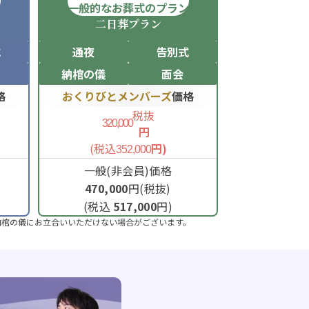
ン
一般的なお葬式のプラン
二日葬
プラン
式
通夜
告別式
納棺の儀
面会
格
おくりびとメンバーズ
価格
税抜
320,000
円
(税込
円)
352,000
一般(非会員)価格
470,000
円(税抜)
(税込
517,000
円)
納棺の儀にお立合いいただけない場合がございます。