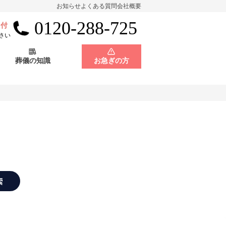
お知らせ
よくある質問
会社概要
0120-288-725
受付
会員制度
神奈川県
さい
葬儀の知識
お急ぎの方
店舗用地募集
会員制度
神奈川県
店舗用地募集
索