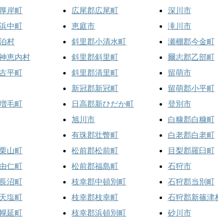
厚岸町
広尾郡広尾町
深川市
浜中町
恵庭市
滝川市
泊村
斜里郡小清水町
瀬棚郡今金町
神恵内村
斜里郡斜里町
爾志郡乙部町
古平町
斜里郡清里町
留萌市
新冠郡新冠町
留萌郡小平町
増毛町
日高郡新ひだか町
登別市
旭川市
白糠郡白糠町
有珠郡壮瞥町
白老郡白老町
栗山町
松前郡松前町
目梨郡羅臼町
由仁町
松前郡福島町
石狩市
長沼町
枝幸郡中頓別町
石狩郡当別町
天塩町
枝幸郡枝幸町
石狩郡新篠津
幌延町
枝幸郡浜頓別町
砂川市