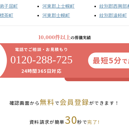
弟子屈町
河東郡上士幌町
紋別郡西興部
標茶町
河東郡士幌町
紋別郡遠軽町
10,000件以上
の葬儀実績
電話でご相談・お見積もり
0120-288-725
最短5分
で
24時間365日対応
無料
会員登録
確認画面から
で
ができます！
30
資料請求が簡単
秒で
完了!