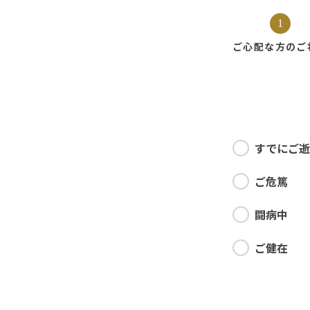
1
ご心配な方の
ご
すでにご逝
ご危篤
闘病中
ご健在