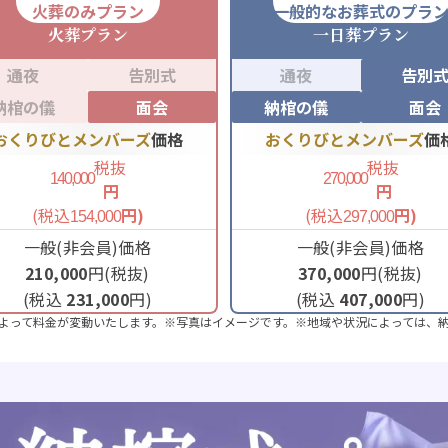
火葬のみプラン
一般的なお葬式のプラ
火葬
プラン
一日葬
プラン
通夜
告別式
通夜
告別
納棺の儀
面会
納棺の儀
面会
おくりびとメンバーズ
価格
おくりびとメンバーズ
価
税抜
税抜
140,000
270,000
円
円
(税込
円)
(税込
円)
154,000
297,000
一般(非会員)価格
一般(非会員)価格
210,000
円(税抜)
370,000
円(税抜)
(税込
231,000
円)
(税込
407,000
円)
よって料金が変動いたします。※写真はイメージです。※地域や状況によっては、