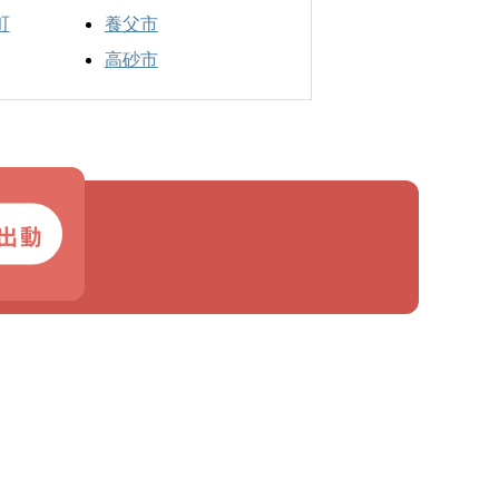
町
養父市
高砂市
出動