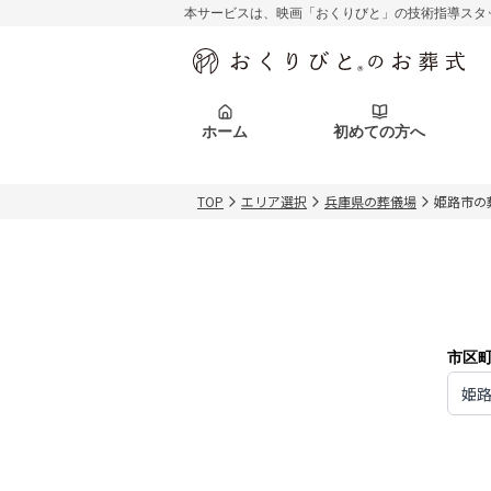
本サービスは、映画「おくりびと」の技術指導スタ
初めての方へ
関東エリア
お客様の声
葬儀の知識
初めての方へ
東京都
ご葬儀事例
葬儀の知識
アフターサポ
ホーム
初めての方へ
北海道エリア
札幌市
会社を知る
スタッフ一覧
TOP
エリア選択
兵庫県の葬儀場
姫路市の
初めての方へ
関東エリア
お客様の声
葬儀の知識
初めての方へ
東京都
ご葬儀事例
葬儀の知識
アフターサポ
北海道エリア
札幌市
会社を知る
スタッフ一覧
市区
姫