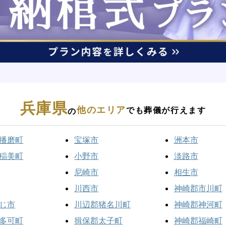
兵庫県
他のエリア
でも葬儀が行えます
の
播磨町
宝塚市
洲本市
稲美町
小野市
淡路市
尼崎市
相生市
川西市
神崎郡市川町
じ市
川辺郡猪名川町
神崎郡神河町
多可町
揖保郡太子町
神崎郡福崎町