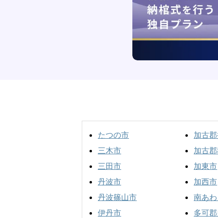
たつの市
加古郡
三木市
加古郡
三田市
加東市
丹波市
加西市
丹波篠山市
南あわ
伊丹市
多可郡