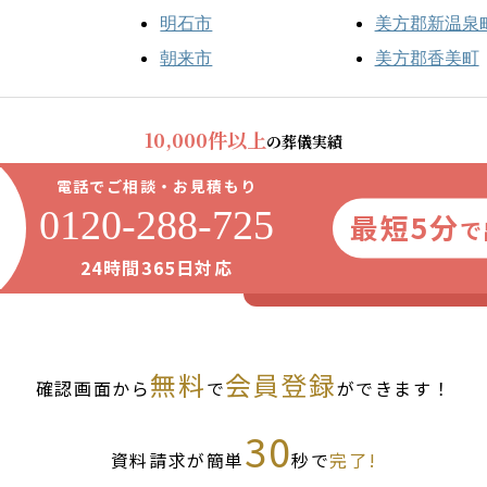
明石市
美方郡新温泉
朝来市
美方郡香美町
10,000件以上
の葬儀実績
電話でご相談・お見積もり
0120-288-725
最短5分
で
24時間365日対応
無料
会員登録
確認画面から
で
ができます！
30
資料請求が簡単
秒で
完了!