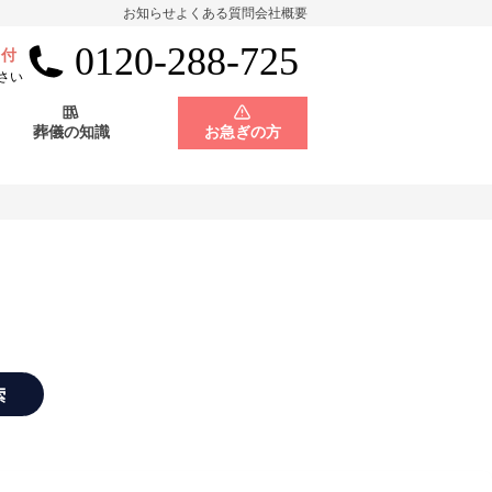
お知らせ
よくある質問
会社概要
0120-288-725
受付
会員制度
神奈川県
さい
葬儀の知識
お急ぎの方
店舗用地募集
会員制度
神奈川県
店舗用地募集
索