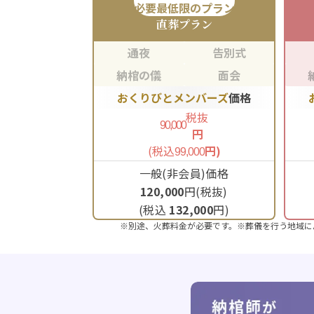
必要最低限のプラン
直葬
プラン
通夜
告別式
納棺の儀
面会
おくりびとメンバーズ
価格
税抜
90,000
円
(税込
円)
99,000
一般(非会員)価格
120,000
円(税抜)
(税込
132,000
円)
※別途、火葬料金が必要です。※葬儀を行う地域に