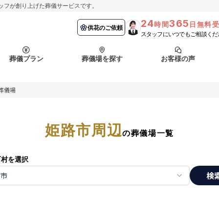
ッフが創り上げた葬儀サービスです。
24
365
時間
日無料
納棺の儀とは？
埼玉県
お客様の声
供花のご依頼
葬儀の流れ
千葉県
よくある質問
供花のご依頼
スタッフにいつでもご相談くだ
ート
葬儀プラン
葬儀場を探す
お客様の声
函館市
採用情報
会社概要
葬儀場
納棺の儀とは？
埼玉県
お客様の声
供花のご依頼
葬儀の流れ
千葉県
よくある質問
ート
姫路市周辺
函館市
の葬儀場一覧
採用情報
会社概要
町村を選択
検
路市