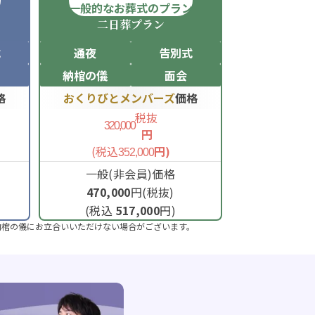
ン
一般的なお葬式のプラン
二日葬
プラン
式
通夜
告別式
納棺の儀
面会
格
おくりびとメンバーズ
価格
税抜
320,000
円
(税込
円)
352,000
一般(非会員)価格
470,000
円(税抜)
(税込
517,000
円)
納棺の儀にお立合いいただけない場合がございます。