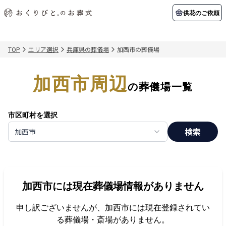
供花のご依頼
TOP
エリア選択
兵庫県の葬儀場
加西市の葬儀場
初めての方へ
お客様の声
葬儀の知識
関東エリア
加西市周辺
初めての方へ
ご葬儀事例
葬儀の知識
納棺の儀とは？
お客様の声
供花のご依頼
の葬儀場一覧
東京都
埼玉県
葬儀の流れ
よくある質問
会員制度
市区町村を選択
アフターサポート
千葉県
神奈川県
検索
加西市
北海道エリア
会社を知る
スタッフ一覧
採用情報
札幌市
函館市
加西市
には現在葬儀場情報がありません
会社概要
店舗用地募集
申し訳ございませんが、
加西市
には現在登録されてい
る葬儀場・斎場がありません。