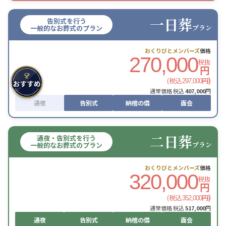
一日葬
告別式を行う
プラン
一般的なお葬式のプラン
おくりびとメンバーズ
価格
270,000
税抜
円
(税込
円)
297,000
通常価格 税込
407,000
円
通夜
告別式
納棺の儀
面会
二日葬
通夜・告別式を行う
プラン
一般的なお葬式のプラン
おくりびとメンバーズ
価格
320,000
税抜
円
(税込
円)
352,000
通常価格 税込
517,000
円
通夜
告別式
納棺の儀
面会