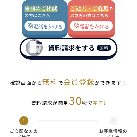
事前のご相談
ご逝去・ご危篤
で
の方はこちら
お急ぎの方はこちら
電話をかける
電話をかける
資料請求をする
無料
無料
会員登録
確認画面から
で
ができます！
30
資料請求が簡単
秒で
完了!
1
2
ご心配な方の
お客様情報の