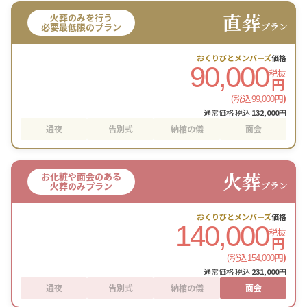
直葬
火葬のみを行う
プラン
必要最低限のプラン
おくりびとメンバーズ
価格
90,000
税抜
円
(税込
円)
99,000
通常価格 税込
132,000
円
通夜
告別式
納棺の儀
面会
火葬
お化粧や面会のある
プラン
火葬のみプラン
おくりびとメンバーズ
価格
140,000
税抜
円
(税込
円)
154,000
通常価格 税込
231,000
円
通夜
告別式
納棺の儀
面会