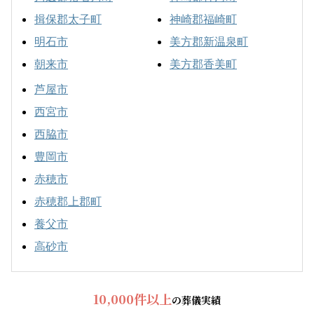
揖保郡太子町
神崎郡福崎町
明石市
美方郡新温泉町
朝来市
美方郡香美町
芦屋市
西宮市
西脇市
豊岡市
赤穂市
赤穂郡上郡町
養父市
高砂市
10,000件以上
の葬儀実績