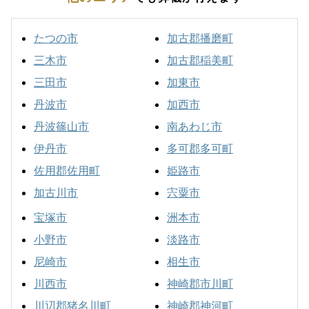
たつの市
加古郡播磨町
三木市
加古郡稲美町
三田市
加東市
丹波市
加西市
丹波篠山市
南あわじ市
伊丹市
多可郡多可町
佐用郡佐用町
姫路市
加古川市
宍粟市
宝塚市
洲本市
小野市
淡路市
尼崎市
相生市
川西市
神崎郡市川町
川辺郡猪名川町
神崎郡神河町