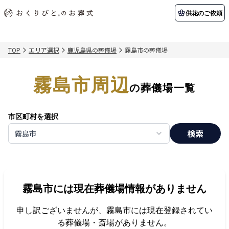
供花のご依頼
TOP
エリア選択
鹿児島県の葬儀場
霧島市の葬儀場
初めての方へ
お客様の声
葬儀の知識
関東エリア
霧島市周辺
初めての方へ
ご葬儀事例
葬儀の知識
納棺の儀とは？
お客様の声
供花のご依頼
の葬儀場一覧
東京都
埼玉県
葬儀の流れ
よくある質問
会員制度
市区町村を選択
アフターサポート
千葉県
神奈川県
検索
霧島市
北海道エリア
会社を知る
スタッフ一覧
採用情報
札幌市
函館市
霧島市
には現在葬儀場情報がありません
会社概要
店舗用地募集
申し訳ございませんが、
霧島市
には現在登録されてい
る葬儀場・斎場がありません。