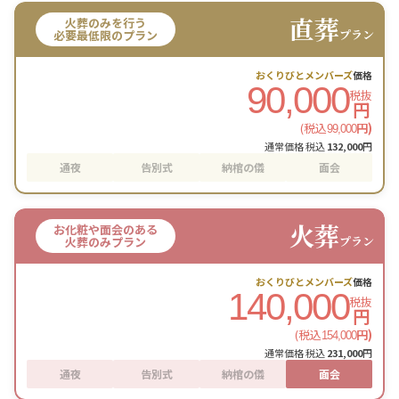
直葬
火葬のみを行う
プラン
必要最低限のプラン
おくりびとメンバーズ
価格
90,000
税抜
円
(税込
円)
99,000
通常価格 税込
132,000
円
通夜
告別式
納棺の儀
面会
火葬
お化粧や面会のある
プラン
火葬のみプラン
おくりびとメンバーズ
価格
140,000
税抜
円
(税込
円)
154,000
通常価格 税込
231,000
円
通夜
告別式
納棺の儀
面会