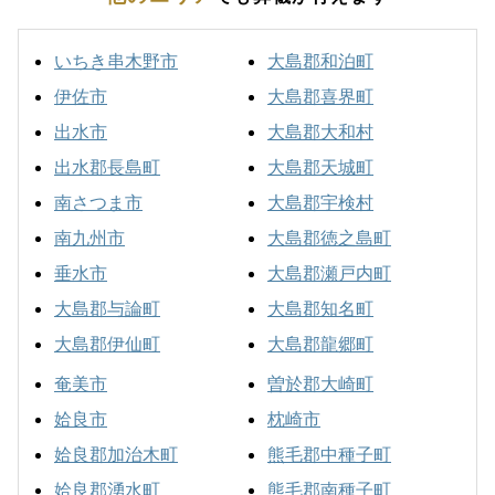
いちき串木野市
大島郡和泊町
伊佐市
大島郡喜界町
出水市
大島郡大和村
出水郡長島町
大島郡天城町
南さつま市
大島郡宇検村
南九州市
大島郡徳之島町
垂水市
大島郡瀬戸内町
大島郡与論町
大島郡知名町
大島郡伊仙町
大島郡龍郷町
奄美市
曽於郡大崎町
姶良市
枕崎市
姶良郡加治木町
熊毛郡中種子町
姶良郡湧水町
熊毛郡南種子町