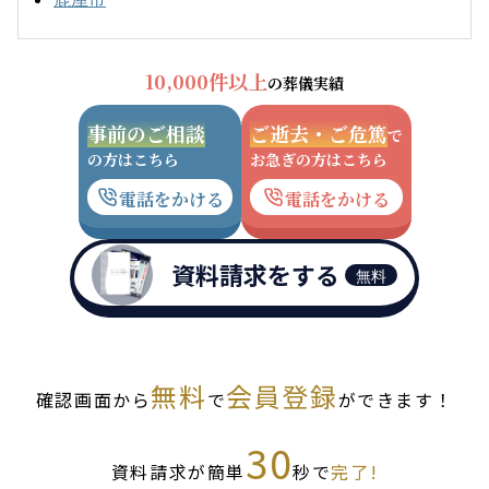
10,000件以上
の葬儀実績
事前のご相談
ご逝去・ご危篤
で
の方はこちら
お急ぎの方はこちら
電話をかける
電話をかける
資料請求をする
無料
無料
会員登録
確認画面から
で
ができます！
30
資料請求が簡単
秒で
完了!