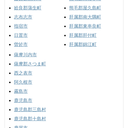
姶良郡蒲生町
熊毛郡屋久島町
志布志市
肝属郡南大隅町
指宿市
肝属郡東串良町
日置市
肝属郡肝付町
曽於市
肝属郡錦江町
薩摩川内市
薩摩郡さつま町
西之表市
阿久根市
霧島市
鹿児島市
鹿児島郡三島村
鹿児島郡十島村
鹿屋市