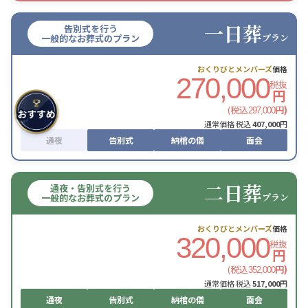
一日葬
告別式を行う
プラン
一般的なお葬式のプラン
おくりびとメンバーズ
価格
270,000
税抜
円
(税込
円)
297,000
通常価格 税込
407,000
円
通夜
告別式
納棺の儀
面会
二日葬
通夜・告別式を行う
プラン
一般的なお葬式のプラン
おくりびとメンバーズ
価格
320,000
税抜
円
(税込
円)
352,000
通常価格 税込
517,000
円
通夜
告別式
納棺の儀
面会