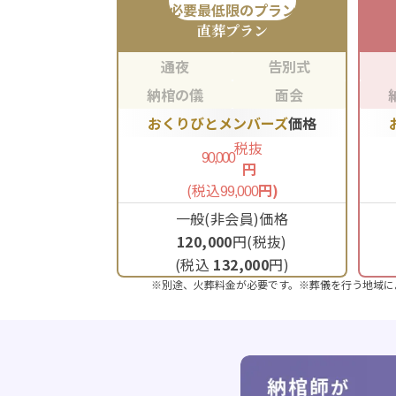
必要最低限のプラン
直葬
プラン
通夜
告別式
納棺の儀
面会
おくりびとメンバーズ
価格
税抜
90,000
円
(税込
円)
99,000
一般(非会員)価格
120,000
円(税抜)
(税込
132,000
円)
※別途、火葬料金が必要です。※葬儀を行う地域に