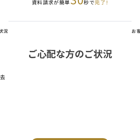
資料請求が簡単
秒で
完了!
状況
お
ご心配な方のご状況
去