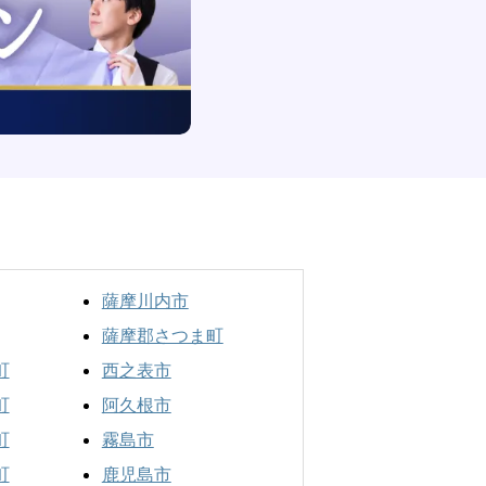
薩摩川内市
薩摩郡さつま町
町
西之表市
町
阿久根市
町
霧島市
町
鹿児島市