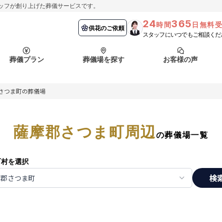
ッフが創り上げた葬儀サービスです。
24
365
時間
日無料
納棺の儀とは？
埼玉県
お客様の声
供花のご依頼
葬儀の流れ
千葉県
よくある質問
供花のご依頼
スタッフにいつでもご相談くだ
ート
葬儀プラン
葬儀場を探す
お客様の声
函館市
採用情報
会社概要
さつま町の葬儀場
納棺の儀とは？
埼玉県
お客様の声
供花のご依頼
葬儀の流れ
千葉県
よくある質問
ート
薩摩郡さつま町周辺
函館市
の葬儀場一覧
採用情報
会社概要
町村を選択
検
摩郡さつま町