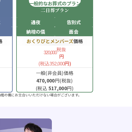
ン
一般的なお葬式のプラン
二日葬
プラン
式
通夜
告別式
納棺の儀
面会
格
おくりびとメンバーズ
価格
税抜
320,000
円
(税込
円)
352,000
一般(非会員)価格
470,000
円(税抜)
(税込
517,000
円)
納棺の儀にお立合いいただけない場合がございます。