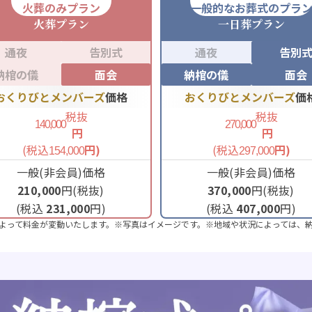
火葬のみプラン
一般的なお葬式のプラ
火葬
プラン
一日葬
プラン
通夜
告別式
通夜
告別
納棺の儀
面会
納棺の儀
面会
おくりびとメンバーズ
価格
おくりびとメンバーズ
価
税抜
税抜
140,000
270,000
円
円
(税込
円)
(税込
円)
154,000
297,000
一般(非会員)価格
一般(非会員)価格
210,000
円(税抜)
370,000
円(税抜)
(税込
231,000
円)
(税込
407,000
円)
よって料金が変動いたします。※写真はイメージです。※地域や状況によっては、