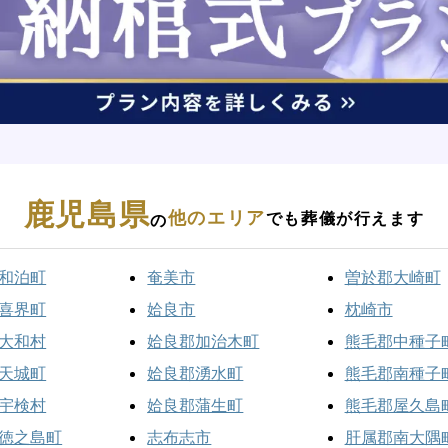
鹿児島県
他のエリア
でも葬儀が行えます
の
和泊町
奄美市
曽於郡大崎町
喜界町
姶良市
枕崎市
大和村
姶良郡加治木町
熊毛郡中種子
天城町
姶良郡湧水町
熊毛郡南種子
宇検村
姶良郡蒲生町
熊毛郡屋久島
徳之島町
志布志市
肝属郡南大隅