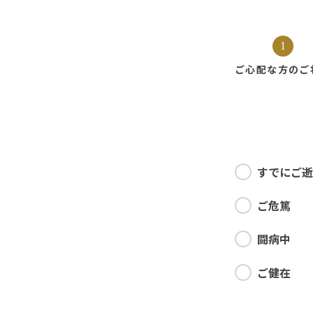
1
ご心配な方の
ご
すでにご逝
ご危篤
闘病中
ご健在