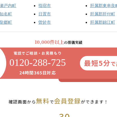
瀬戸内町
指宿市
肝属郡東串良
知名町
日置市
肝属郡肝付町
龍郷町
曽於市
肝属郡錦江町
10,000件以上
の葬儀実績
電話でご相談・お見積もり
0120-288-725
最短5分
で
24時間365日対応
無料
会員登録
確認画面から
で
ができます！
30