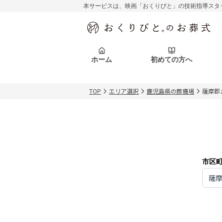
本サービスは、映画「おくりびと」の技術指導スタ
初めての方へ
関東エリア
お客様の声
葬儀の知識
初めての方へ
東京都
ご葬儀事例
葬儀の知識
アフターサポ
ホーム
初めての方へ
北海道エリア
札幌市
会社を知る
スタッフ一覧
TOP
エリア選択
鹿児島県の葬儀場
薩摩郡
初めての方へ
関東エリア
お客様の声
葬儀の知識
初めての方へ
東京都
ご葬儀事例
葬儀の知識
アフターサポ
北海道エリア
札幌市
会社を知る
スタッフ一覧
市区
薩