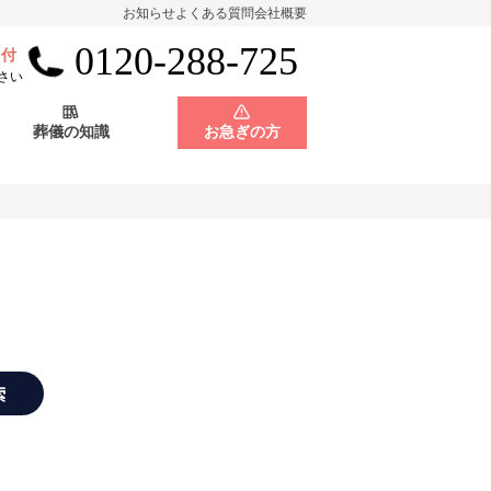
お知らせ
よくある質問
会社概要
0120-288-725
受付
会員制度
神奈川県
さい
葬儀の知識
お急ぎの方
店舗用地募集
会員制度
神奈川県
店舗用地募集
索