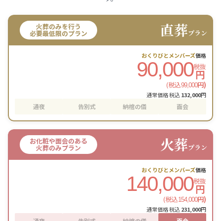
直葬
火葬のみを行う
プラン
必要最低限のプラン
おくりびとメンバーズ
価格
90,000
税抜
円
(税込
円)
99,000
通常価格 税込
132,000
円
通夜
告別式
納棺の儀
面会
火葬
お化粧や面会のある
プラン
火葬のみプラン
おくりびとメンバーズ
価格
140,000
税抜
円
(税込
円)
154,000
通常価格 税込
231,000
円
通夜
告別式
納棺の儀
面会