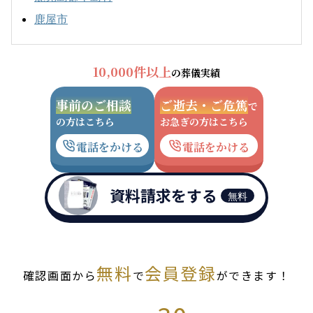
鹿屋市
10,000件以上
の葬儀実績
事前のご相談
ご逝去・ご危篤
で
の方はこちら
お急ぎの方はこちら
電話をかける
電話をかける
資料請求をする
無料
無料
会員登録
確認画面から
で
ができます！