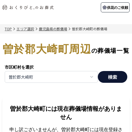
供花のご依頼
TOP
エリア選択
鹿児島県の葬儀場
曽於郡大崎町の葬儀場
初めての方へ
お客様の声
葬儀の知識
関東エリア
曽於郡大崎町周辺
初めての方へ
ご葬儀事例
葬儀の知識
納棺の儀とは？
お客様の声
供花のご依頼
の葬儀場一覧
東京都
埼玉県
葬儀の流れ
よくある質問
会員制度
市区町村を選択
アフターサポート
千葉県
神奈川県
検索
曽於郡大崎町
北海道エリア
会社を知る
スタッフ一覧
採用情報
札幌市
函館市
曽於郡大崎町
には現在葬儀場情報がありま
会社概要
店舗用地募集
せん
申し訳ございませんが、
曽於郡大崎町
には現在登録さ