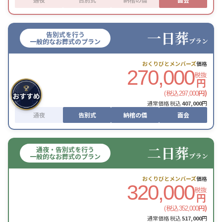
一日葬
告別式を行う
プラン
一般的なお葬式のプラン
おくりびとメンバーズ
価格
270,000
税抜
円
(税込
円)
297,000
通常価格 税込
407,000
円
通夜
告別式
納棺の儀
面会
二日葬
通夜・告別式を行う
プラン
一般的なお葬式のプラン
おくりびとメンバーズ
価格
320,000
税抜
円
(税込
円)
352,000
通常価格 税込
517,000
円