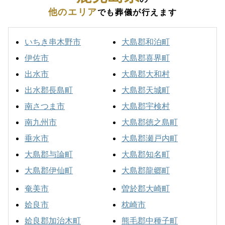
他のエリア
でも葬儀が行えます
いちき串木野市
大島郡和泊町
伊佐市
大島郡喜界町
出水市
大島郡大和村
出水郡長島町
大島郡天城町
南さつま市
大島郡宇検村
南九州市
大島郡徳之島町
垂水市
大島郡瀬戸内町
大島郡与論町
大島郡知名町
大島郡伊仙町
大島郡龍郷町
奄美市
曽於郡大崎町
姶良市
枕崎市
姶良郡加治木町
熊毛郡中種子町