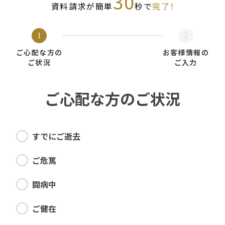
30
資料請求が簡単
秒で
完了!
1
2
ご心配な方の
お客様情報の
ご状況
ご入力
ご心配な方のご状況
すでにご逝去
ご危篤
闘病中
ご健在