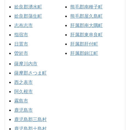
姶良郡湧水町
熊毛郡南種子町
姶良郡蒲生町
熊毛郡屋久島町
志布志市
肝属郡南大隅町
指宿市
肝属郡東串良町
日置市
肝属郡肝付町
曽於市
肝属郡錦江町
薩摩川内市
薩摩郡さつま町
西之表市
阿久根市
霧島市
鹿児島市
鹿児島郡三島村
鹿児島郡十島村