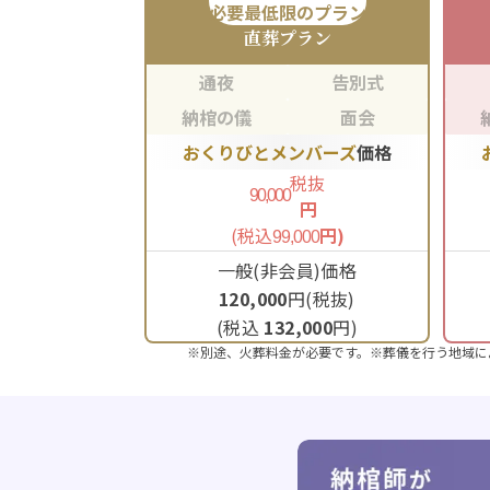
必要最低限のプラン
直葬
プラン
通夜
告別式
納棺の儀
面会
おくりびとメンバーズ
価格
税抜
90,000
円
(税込
円)
99,000
一般(非会員)価格
120,000
円(税抜)
(税込
132,000
円)
※別途、火葬料金が必要です。※葬儀を行う地域に