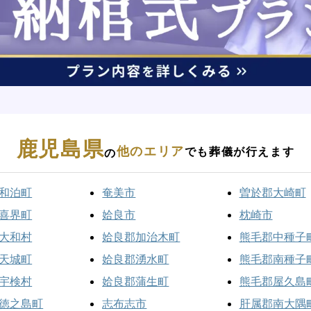
鹿児島県
他のエリア
でも葬儀が行えます
の
和泊町
奄美市
曽於郡大崎町
喜界町
姶良市
枕崎市
大和村
姶良郡加治木町
熊毛郡中種子
天城町
姶良郡湧水町
熊毛郡南種子
宇検村
姶良郡蒲生町
熊毛郡屋久島
徳之島町
志布志市
肝属郡南大隅