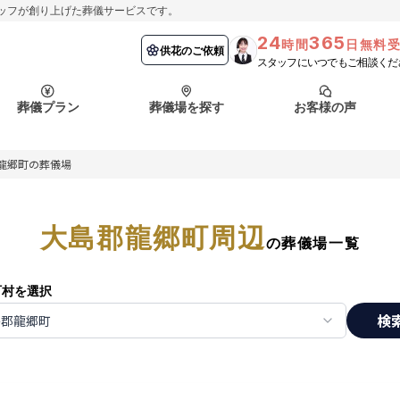
ッフが創り上げた葬儀サービスです。
24
365
時間
日無料
納棺の儀とは？
埼玉県
お客様の声
供花のご依頼
葬儀の流れ
千葉県
よくある質問
供花のご依頼
スタッフにいつでもご相談くだ
ート
葬儀プラン
葬儀場を探す
お客様の声
函館市
採用情報
会社概要
龍郷町の葬儀場
納棺の儀とは？
埼玉県
お客様の声
供花のご依頼
葬儀の流れ
千葉県
よくある質問
ート
大島郡龍郷町周辺
函館市
の葬儀場一覧
採用情報
会社概要
町村を選択
検
島郡龍郷町