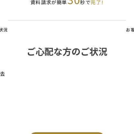
資料請求が簡単
秒で
完了!
状況
お
ご心配な方のご状況
去