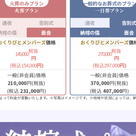
火葬のみプラン
一般的なお葬式のプラ
火葬
プラン
一日葬
プラン
通夜
告別式
通夜
告別
納棺の儀
面会
納棺の儀
面会
おくりびとメンバーズ
価格
おくりびとメンバーズ
価
税抜
税抜
140,000
270,000
円
円
(税込
円)
(税込
円)
154,000
297,000
一般(非会員)価格
一般(非会員)価格
210,000
円(税抜)
370,000
円(税抜)
(税込
231,000
円)
(税込
407,000
円)
よって料金が変動いたします。※写真はイメージです。※地域や状況によっては、