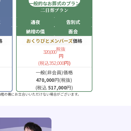
ン
一般的なお葬式のプラン
二日葬
プラン
式
通夜
告別式
納棺の儀
面会
格
おくりびとメンバーズ
価格
税抜
320,000
円
(税込
円)
352,000
一般(非会員)価格
470,000
円(税抜)
(税込
517,000
円)
納棺の儀にお立合いいただけない場合がございます。