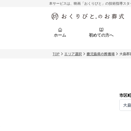
本サービスは、映画「おくりびと」の技術指導スタ
初めての方へ
関東エリア
お客様の声
葬儀の知識
初めての方へ
東京都
ご葬儀事例
葬儀の知識
アフターサポ
ホーム
初めての方へ
北海道エリア
札幌市
会社を知る
スタッフ一覧
TOP
エリア選択
鹿児島県の葬儀場
大島郡
初めての方へ
関東エリア
お客様の声
葬儀の知識
初めての方へ
東京都
ご葬儀事例
葬儀の知識
アフターサポ
北海道エリア
札幌市
会社を知る
スタッフ一覧
市区
大