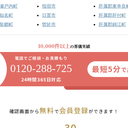
瀬戸内町
指宿市
肝属郡東串良
知名町
日置市
肝属郡肝付町
龍郷町
曽於市
肝属郡錦江町
10,000件以上
の葬儀実績
電話でご相談・お見積もり
0120-288-725
最短5分
で
24時間365日対応
無料
会員登録
確認画面から
で
ができます！
30