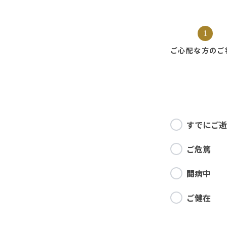
1
ご心配な方の
ご
すでにご逝
ご危篤
闘病中
ご健在