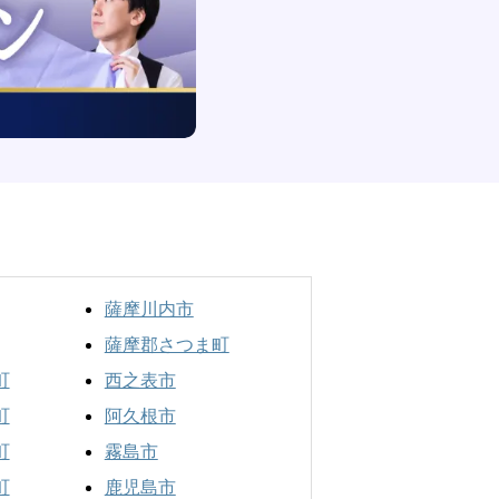
薩摩川内市
薩摩郡さつま町
町
西之表市
町
阿久根市
町
霧島市
町
鹿児島市