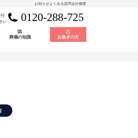
お知らせ
よくある質問
会社概要
0120-288-725
受付
会員制度
神奈川県
さい
葬儀の知識
お急ぎの方
店舗用地募集
会員制度
神奈川県
店舗用地募集
索