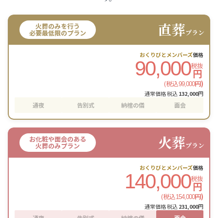
直葬
火葬のみを行う
プラン
必要最低限のプラン
おくりびとメンバーズ
価格
90,000
税抜
円
(税込
円)
99,000
通常価格 税込
132,000
円
通夜
告別式
納棺の儀
面会
火葬
お化粧や面会のある
プラン
火葬のみプラン
おくりびとメンバーズ
価格
140,000
税抜
円
(税込
円)
154,000
通常価格 税込
231,000
円
通夜
告別式
納棺の儀
面会