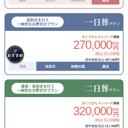
一日葬
告別式を行う
プラン
一般的なお葬式のプラン
おくりびとメンバーズ
価格
270,000
税抜
円
(税込
円)
297,000
通常価格 税込
407,000
円
通夜
告別式
納棺の儀
面会
二日葬
通夜・告別式を行う
プラン
一般的なお葬式のプラン
おくりびとメンバーズ
価格
320,000
税抜
円
(税込
円)
352,000
通常価格 税込
517,000
円