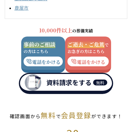
鹿屋市
10,000件以上
の葬儀実績
事前のご相談
ご逝去・ご危篤
で
の方はこちら
お急ぎの方はこちら
電話をかける
電話をかける
資料請求をする
無料
無料
会員登録
確認画面から
で
ができます！