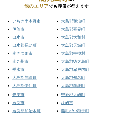
他のエリア
でも葬儀が行えます
いちき串木野市
大島郡和泊町
伊佐市
大島郡喜界町
出水市
大島郡大和村
出水郡長島町
大島郡天城町
南さつま市
大島郡宇検村
南九州市
大島郡徳之島町
垂水市
大島郡瀬戸内町
大島郡与論町
大島郡知名町
大島郡伊仙町
大島郡龍郷町
奄美市
曽於郡大崎町
姶良市
枕崎市
姶良郡加治木町
熊毛郡中種子町