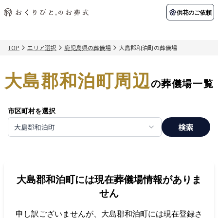
供花のご依頼
TOP
エリア選択
鹿児島県の葬儀場
大島郡和泊町の葬儀場
初めての方へ
お客様の声
葬儀の知識
関東エリア
大島郡和泊町周辺
初めての方へ
ご葬儀事例
葬儀の知識
納棺の儀とは？
お客様の声
供花のご依頼
の葬儀場一覧
東京都
埼玉県
葬儀の流れ
よくある質問
会員制度
市区町村を選択
アフターサポート
千葉県
神奈川県
検索
大島郡和泊町
北海道エリア
会社を知る
スタッフ一覧
採用情報
札幌市
函館市
大島郡和泊町
には現在葬儀場情報がありま
会社概要
店舗用地募集
せん
申し訳ございませんが、
大島郡和泊町
には現在登録さ