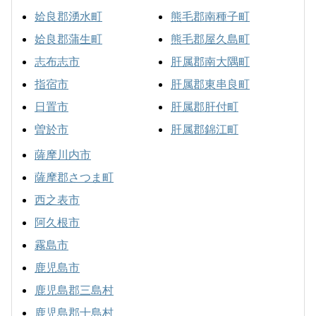
姶良郡湧水町
熊毛郡南種子町
姶良郡蒲生町
熊毛郡屋久島町
志布志市
肝属郡南大隅町
指宿市
肝属郡東串良町
日置市
肝属郡肝付町
曽於市
肝属郡錦江町
薩摩川内市
薩摩郡さつま町
西之表市
阿久根市
霧島市
鹿児島市
鹿児島郡三島村
鹿児島郡十島村