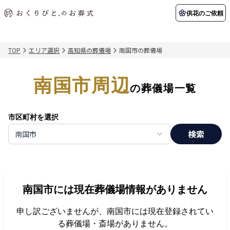
供花のご依頼
TOP
エリア選択
高知県の葬儀場
南国市の葬儀場
初めての方へ
お客様の声
葬儀の知識
関東エリア
南国市周辺
初めての方へ
ご葬儀事例
葬儀の知識
納棺の儀とは？
お客様の声
供花のご依頼
の葬儀場一覧
東京都
埼玉県
葬儀の流れ
よくある質問
会員制度
市区町村を選択
アフターサポート
千葉県
神奈川県
検索
南国市
北海道エリア
会社を知る
スタッフ一覧
採用情報
札幌市
函館市
南国市
には現在葬儀場情報がありません
会社概要
店舗用地募集
申し訳ございませんが、
南国市
には現在登録されてい
る葬儀場・斎場がありません。