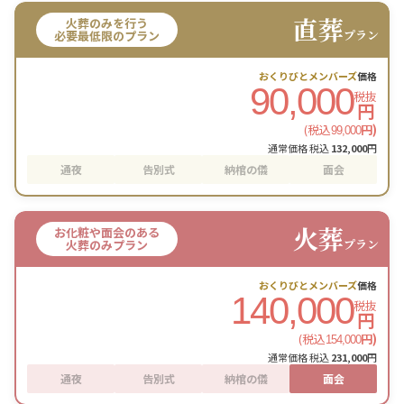
直葬
火葬のみを行う
プラン
必要最低限のプラン
おくりびとメンバーズ
価格
90,000
税抜
円
(税込
円)
99,000
通常価格 税込
132,000
円
通夜
告別式
納棺の儀
面会
火葬
お化粧や面会のある
プラン
火葬のみプラン
おくりびとメンバーズ
価格
140,000
税抜
円
(税込
円)
154,000
通常価格 税込
231,000
円
通夜
告別式
納棺の儀
面会