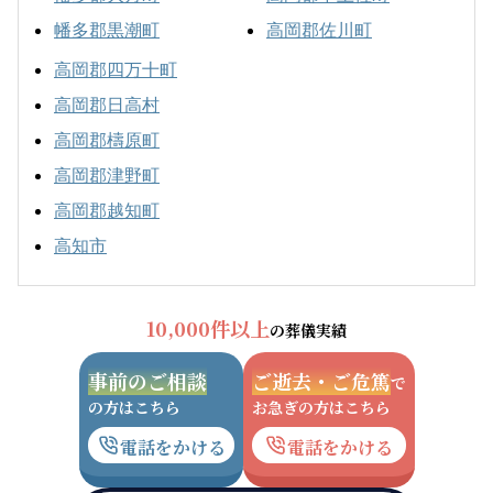
幡多郡黒潮町
高岡郡佐川町
高岡郡四万十町
高岡郡日高村
高岡郡檮原町
高岡郡津野町
高岡郡越知町
高知市
10,000件以上
の葬儀実績
事前のご相談
ご逝去・ご危篤
で
の方はこちら
お急ぎの方はこちら
電話をかける
電話をかける