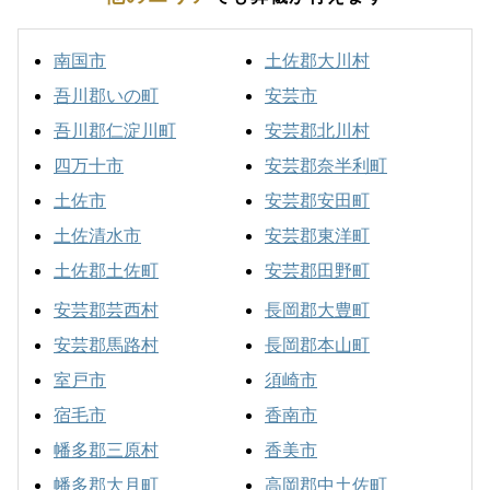
南国市
土佐郡大川村
吾川郡いの町
安芸市
吾川郡仁淀川町
安芸郡北川村
四万十市
安芸郡奈半利町
土佐市
安芸郡安田町
土佐清水市
安芸郡東洋町
土佐郡土佐町
安芸郡田野町
安芸郡芸西村
長岡郡大豊町
安芸郡馬路村
長岡郡本山町
室戸市
須崎市
宿毛市
香南市
幡多郡三原村
香美市
幡多郡大月町
高岡郡中土佐町