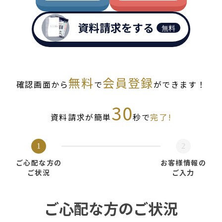
資料請求をする
無料
無料
会員登録
確認画面から
で
ができます！
30
資料請求が簡単
秒で
完了!
1
2
ご心配な方の
お客様情報の
ご状況
ご入力
ご心配な方のご状況