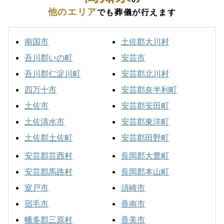
他のエリア
でも葬儀が行えます
南国市
土佐郡大川村
吾川郡いの町
安芸市
吾川郡仁淀川町
安芸郡北川村
四万十市
安芸郡奈半利町
土佐市
安芸郡安田町
土佐清水市
安芸郡東洋町
土佐郡土佐町
安芸郡田野町
安芸郡芸西村
長岡郡大豊町
安芸郡馬路村
長岡郡本山町
室戸市
須崎市
宿毛市
香南市
幡多郡三原村
香美市