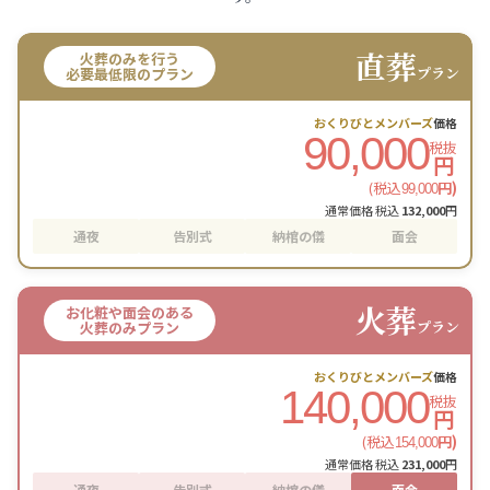
直葬
火葬のみを行う
プラン
必要最低限のプラン
おくりびとメンバーズ
価格
90,000
税抜
円
(税込
円)
99,000
通常価格 税込
132,000
円
通夜
告別式
納棺の儀
面会
火葬
お化粧や面会のある
プラン
火葬のみプラン
おくりびとメンバーズ
価格
140,000
税抜
円
(税込
円)
154,000
通常価格 税込
231,000
円
通夜
告別式
納棺の儀
面会