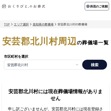
供花のご依頼
TOP
エリア選択
高知県の葬儀場
安芸郡北川村の葬儀場
初めての方へ
お客様の声
葬儀の知識
関東エリア
安芸郡北川村周辺
初めての方へ
ご葬儀事例
葬儀の知識
納棺の儀とは？
お客様の声
供花のご依頼
の葬儀場一覧
東京都
埼玉県
葬儀の流れ
よくある質問
会員制度
市区町村を選択
アフターサポート
千葉県
神奈川県
検索
安芸郡北川村
北海道エリア
会社を知る
スタッフ一覧
採用情報
札幌市
函館市
安芸郡北川村
には現在葬儀場情報がありま
会社概要
店舗用地募集
せん
申し訳ございませんが、
安芸郡北川村
には現在登録さ