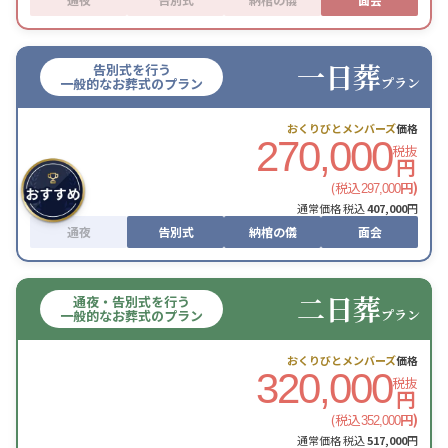
一日葬
告別式を行う
プラン
一般的なお葬式のプラン
おくりびとメンバーズ
価格
270,000
税抜
円
(税込
円)
297,000
通常価格 税込
407,000
円
通夜
告別式
納棺の儀
面会
二日葬
通夜・告別式を行う
プラン
一般的なお葬式のプラン
おくりびとメンバーズ
価格
320,000
税抜
円
(税込
円)
352,000
通常価格 税込
517,000
円