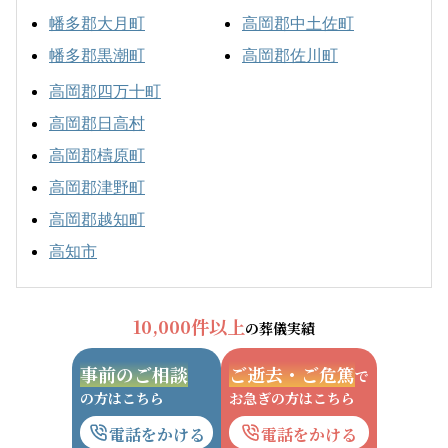
幡多郡大月町
高岡郡中土佐町
幡多郡黒潮町
高岡郡佐川町
高岡郡四万十町
高岡郡日高村
高岡郡檮原町
高岡郡津野町
高岡郡越知町
高知市
10,000件以上
の葬儀実績
事前のご相談
ご逝去・ご危篤
で
の方はこちら
お急ぎの方はこちら
電話をかける
電話をかける