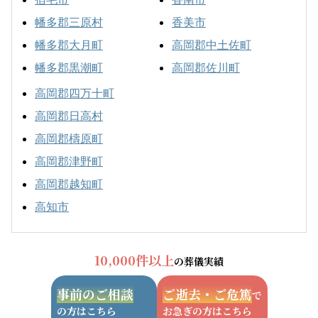
幡多郡三原村
香美市
幡多郡大月町
高岡郡中土佐町
幡多郡黒潮町
高岡郡佐川町
高岡郡四万十町
高岡郡日高村
高岡郡檮原町
高岡郡津野町
高岡郡越知町
高知市
10,000件以上
の葬儀実績
事前のご相談
ご逝去・ご危篤
で
の方はこちら
お急ぎの方はこちら