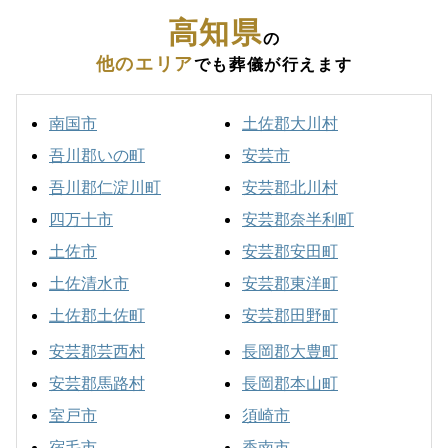
高知県
の
他のエリア
でも葬儀が行えます
南国市
土佐郡大川村
吾川郡いの町
安芸市
吾川郡仁淀川町
安芸郡北川村
四万十市
安芸郡奈半利町
土佐市
安芸郡安田町
土佐清水市
安芸郡東洋町
土佐郡土佐町
安芸郡田野町
安芸郡芸西村
長岡郡大豊町
安芸郡馬路村
長岡郡本山町
室戸市
須崎市
宿毛市
香南市