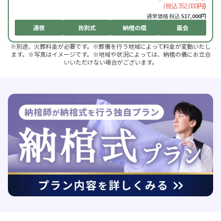
(税込
円)
352,000
通常価格 税込
517,000
円
通夜
告別式
納棺の儀
面会
※別途、火葬料金が必要です。※葬儀を行う地域によって料金が変動いたし
ます。※写真はイメージです。※地域や状況によっては、納棺の儀にお立合
いいただけない場合がございます。