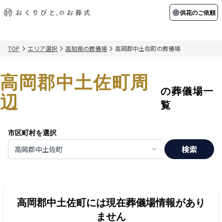
供花のご依頼
TOP
エリア選択
高知県の葬儀場
高岡郡中土佐町の葬儀場
初めての方へ
お客様の声
葬儀の知識
関東エリア
高岡郡中土佐町周
初めての方へ
ご葬儀事例
葬儀の知識
納棺の儀とは？
お客様の声
供花のご依頼
の葬儀場一
東京都
埼玉県
辺
葬儀の流れ
よくある質問
会員制度
覧
アフターサポート
千葉県
神奈川県
市区町村を選択
北海道エリア
検索
高岡郡中土佐町
会社を知る
スタッフ一覧
採用情報
札幌市
函館市
会社概要
店舗用地募集
高岡郡中土佐町
には現在葬儀場情報があり
ません