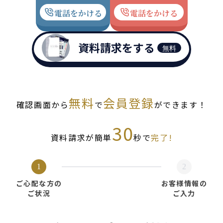
電話をかける
電話をかける
資料請求をする
無料
無料
会員登録
確認画面から
で
ができます！
30
資料請求が簡単
秒で
完了!
1
2
ご心配な方の
お客様情報の
ご状況
ご入力