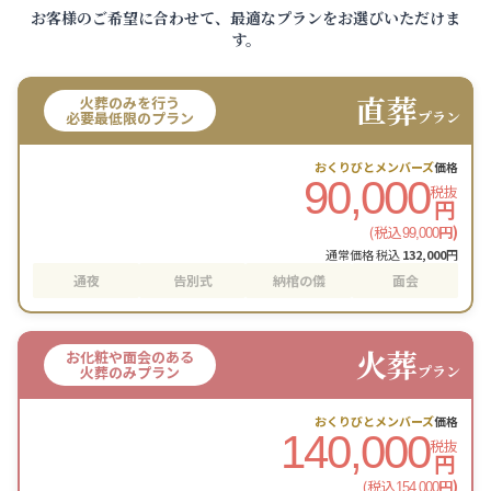
お客様のご希望に合わせて、最適なプランをお選びいただけま
す。
直葬
火葬のみを行う
プラン
必要最低限のプラン
おくりびとメンバーズ
価格
90,000
税抜
円
(税込
円)
99,000
通常価格 税込
132,000
円
通夜
告別式
納棺の儀
面会
火葬
お化粧や面会のある
プラン
火葬のみプラン
おくりびとメンバーズ
価格
140,000
税抜
円
(税込
円)
154,000