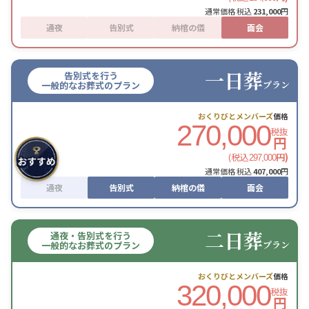
通常価格 税込
231,000
円
通夜
告別式
納棺の儀
面会
一日葬
告別式を行う
プラン
一般的なお葬式のプラン
おくりびとメンバーズ
価格
270,000
税抜
円
(税込
円)
297,000
通常価格 税込
407,000
円
通夜
告別式
納棺の儀
面会
二日葬
通夜・告別式を行う
プラン
一般的なお葬式のプラン
おくりびとメンバーズ
価格
320,000
税抜
円