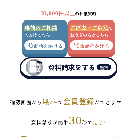
10,000件以上
の葬儀実績
事前のご相談
ご逝去・ご危篤
で
の方はこちら
お急ぎの方はこちら
電話をかける
電話をかける
資料請求をする
無料
無料
会員登録
確認画面から
で
ができます！
30
資料請求が簡単
秒で
完了!