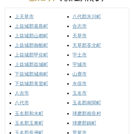
上天草市
八代郡氷川町
上益城郡嘉島町
合志市
上益城郡山都町
天草市
上益城郡御船町
天草郡苓北町
上益城郡甲佐町
宇土市
上益城郡益城町
宇城市
下益城郡城南町
山鹿市
下益城郡美里町
水俣市
人吉市
玉名市
八代市
玉名郡南関町
玉名郡和水町
球磨郡相良村
玉名郡玉東町
球磨郡錦町
玉名郡長洲町
荒尾市