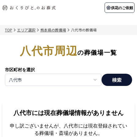
供花のご依頼
TOP
エリア選択
熊本県の葬儀場
八代市の葬儀場
初めての方へ
お客様の声
葬儀の知識
関東エリア
八代市周辺
初めての方へ
ご葬儀事例
葬儀の知識
納棺の儀とは？
お客様の声
供花のご依頼
の葬儀場一覧
東京都
埼玉県
葬儀の流れ
よくある質問
会員制度
市区町村を選択
アフターサポート
千葉県
神奈川県
検索
八代市
北海道エリア
会社を知る
スタッフ一覧
採用情報
札幌市
函館市
八代市
には現在葬儀場情報がありません
会社概要
店舗用地募集
申し訳ございませんが、
八代市
には現在登録されてい
る葬儀場・斎場がありません。