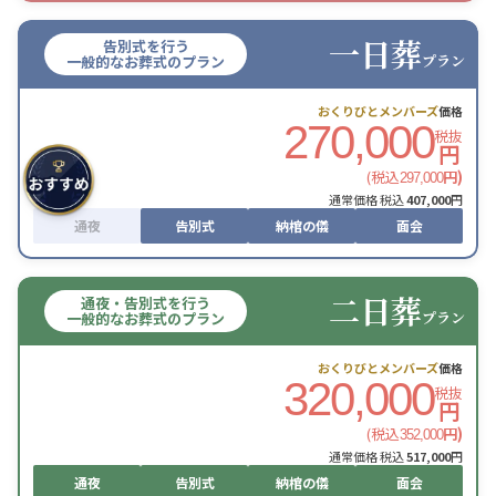
一日葬
告別式を行う
プラン
一般的なお葬式のプラン
おくりびとメンバーズ
価格
270,000
税抜
円
(税込
円)
297,000
通常価格 税込
407,000
円
通夜
告別式
納棺の儀
面会
二日葬
通夜・告別式を行う
プラン
一般的なお葬式のプラン
おくりびとメンバーズ
価格
320,000
税抜
円
(税込
円)
352,000
通常価格 税込
517,000
円
通夜
告別式
納棺の儀
面会