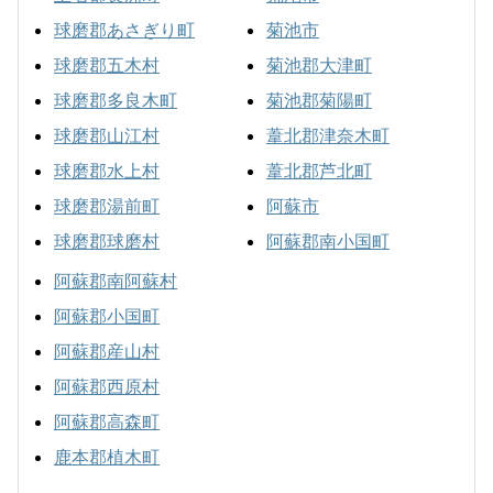
球磨郡あさぎり町
菊池市
球磨郡五木村
菊池郡大津町
球磨郡多良木町
菊池郡菊陽町
球磨郡山江村
葦北郡津奈木町
球磨郡水上村
葦北郡芦北町
球磨郡湯前町
阿蘇市
球磨郡球磨村
阿蘇郡南小国町
阿蘇郡南阿蘇村
阿蘇郡小国町
阿蘇郡産山村
阿蘇郡西原村
阿蘇郡高森町
鹿本郡植木町