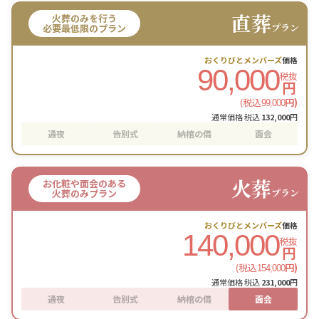
直葬
火葬のみを行う
プラン
必要最低限のプラン
おくりびとメンバーズ
価格
90,000
税抜
円
(税込
円)
99,000
通常価格 税込
132,000
円
通夜
告別式
納棺の儀
面会
火葬
お化粧や面会のある
プラン
火葬のみプラン
おくりびとメンバーズ
価格
140,000
税抜
円
(税込
円)
154,000
通常価格 税込
231,000
円
通夜
告別式
納棺の儀
面会