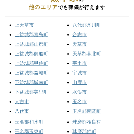
他のエリア
でも葬儀が行えます
上天草市
八代郡氷川町
上益城郡嘉島町
合志市
上益城郡山都町
天草市
上益城郡御船町
天草郡苓北町
上益城郡甲佐町
宇土市
上益城郡益城町
宇城市
下益城郡城南町
山鹿市
下益城郡美里町
水俣市
人吉市
玉名市
八代市
玉名郡南関町
玉名郡和水町
球磨郡相良村
玉名郡玉東町
球磨郡錦町