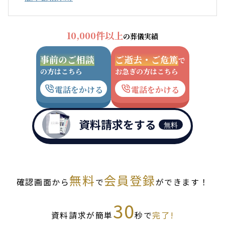
10,000件以上
の葬儀実績
事前のご相談
ご逝去・ご危篤
で
の方はこちら
お急ぎの方はこちら
電話をかける
電話をかける
資料請求をする
無料
無料
会員登録
確認画面から
で
ができます！
30
資料請求が簡単
秒で
完了!