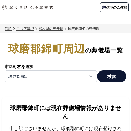
供花のご依頼
TOP
エリア選択
熊本県の葬儀場
球磨郡錦町の葬儀場
初めての方へ
お客様の声
葬儀の知識
関東エリア
球磨郡錦町周辺
初めての方へ
ご葬儀事例
葬儀の知識
納棺の儀とは？
お客様の声
供花のご依頼
の葬儀場一覧
東京都
埼玉県
葬儀の流れ
よくある質問
会員制度
市区町村を選択
アフターサポート
千葉県
神奈川県
検索
球磨郡錦町
北海道エリア
会社を知る
スタッフ一覧
採用情報
札幌市
函館市
球磨郡錦町
には現在葬儀場情報がありませ
会社概要
店舗用地募集
ん
申し訳ございませんが、
球磨郡錦町
には現在登録され