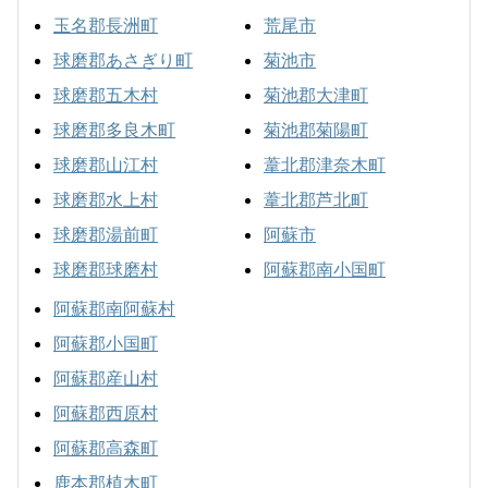
玉名郡長洲町
荒尾市
球磨郡あさぎり町
菊池市
球磨郡五木村
菊池郡大津町
球磨郡多良木町
菊池郡菊陽町
球磨郡山江村
葦北郡津奈木町
球磨郡水上村
葦北郡芦北町
球磨郡湯前町
阿蘇市
球磨郡球磨村
阿蘇郡南小国町
阿蘇郡南阿蘇村
阿蘇郡小国町
阿蘇郡産山村
阿蘇郡西原村
阿蘇郡高森町
鹿本郡植木町