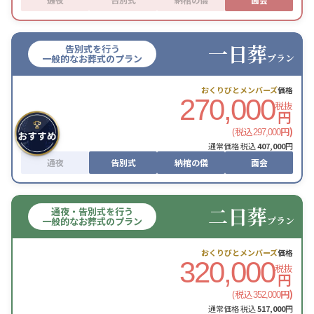
一日葬
告別式を行う
プラン
一般的なお葬式のプラン
おくりびとメンバーズ
価格
270,000
税抜
円
(税込
円)
297,000
通常価格 税込
407,000
円
通夜
告別式
納棺の儀
面会
二日葬
通夜・告別式を行う
プラン
一般的なお葬式のプラン
おくりびとメンバーズ
価格
320,000
税抜
円
(税込
円)
352,000
通常価格 税込
517,000
円