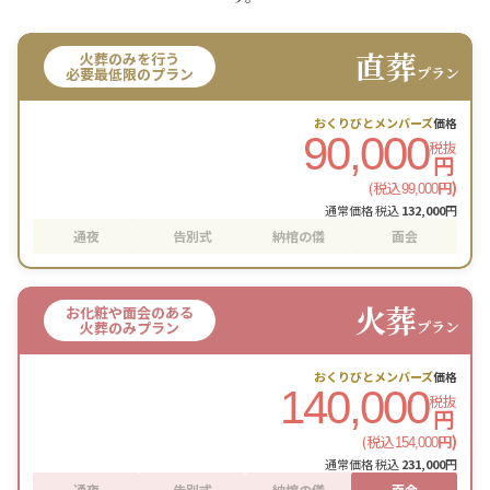
直葬
火葬のみを行う
プラン
必要最低限のプラン
おくりびとメンバーズ
価格
90,000
税抜
円
(税込
円)
99,000
通常価格 税込
132,000
円
通夜
告別式
納棺の儀
面会
火葬
お化粧や面会のある
プラン
火葬のみプラン
おくりびとメンバーズ
価格
140,000
税抜
円
(税込
円)
154,000
通常価格 税込
231,000
円
通夜
告別式
納棺の儀
面会