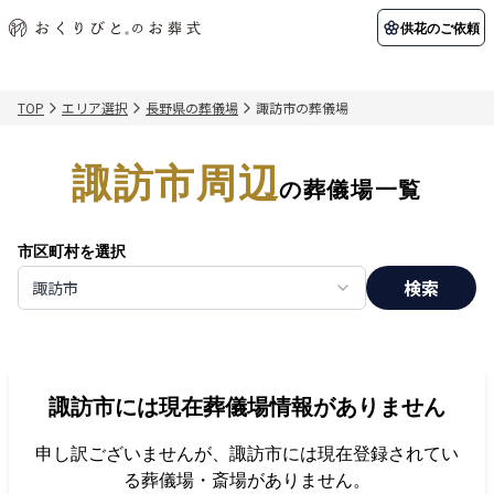
供花のご依頼
TOP
エリア選択
長野県の葬儀場
諏訪市の葬儀場
初めての方へ
お客様の声
葬儀の知識
関東エリア
諏訪市周辺
初めての方へ
ご葬儀事例
葬儀の知識
納棺の儀とは？
お客様の声
供花のご依頼
の葬儀場一覧
東京都
埼玉県
葬儀の流れ
よくある質問
会員制度
市区町村を選択
アフターサポート
千葉県
神奈川県
検索
諏訪市
北海道エリア
会社を知る
スタッフ一覧
採用情報
札幌市
函館市
諏訪市
には現在葬儀場情報がありません
会社概要
店舗用地募集
申し訳ございませんが、
諏訪市
には現在登録されてい
る葬儀場・斎場がありません。