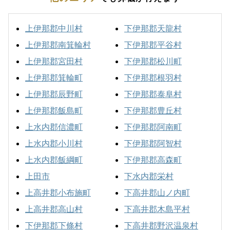
上伊那郡中川村
下伊那郡天龍村
上伊那郡南箕輪村
下伊那郡平谷村
上伊那郡宮田村
下伊那郡松川町
上伊那郡箕輪町
下伊那郡根羽村
上伊那郡辰野町
下伊那郡泰阜村
上伊那郡飯島町
下伊那郡豊丘村
上水内郡信濃町
下伊那郡阿南町
上水内郡小川村
下伊那郡阿智村
上水内郡飯綱町
下伊那郡高森町
上田市
下水内郡栄村
上高井郡小布施町
下高井郡山ノ内町
上高井郡高山村
下高井郡木島平村
下伊那郡下條村
下高井郡野沢温泉村