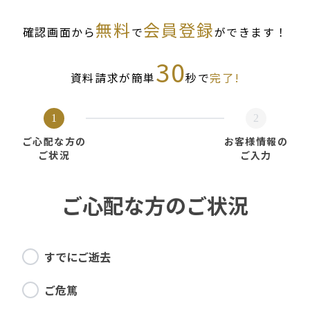
無料
会員登録
確認画面から
で
ができます！
30
資料請求が簡単
秒で
完了!
1
2
ご心配な方の
お客様情報の
ご状況
ご入力
ご心配な方のご状況
すでにご逝去
ご危篤