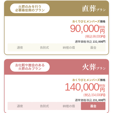
直葬
火葬のみを行う
プラン
必要最低限のプラン
おくりびとメンバーズ
価格
90,000
税抜
円
(税込
円)
99,000
通常価格 税込
132,000
円
通夜
告別式
納棺の儀
面会
火葬
お化粧や面会のある
プラン
火葬のみプラン
おくりびとメンバーズ
価格
140,000
税抜
円
(税込
円)
154,000
通常価格 税込
231,000
円
通夜
告別式
納棺の儀
面会