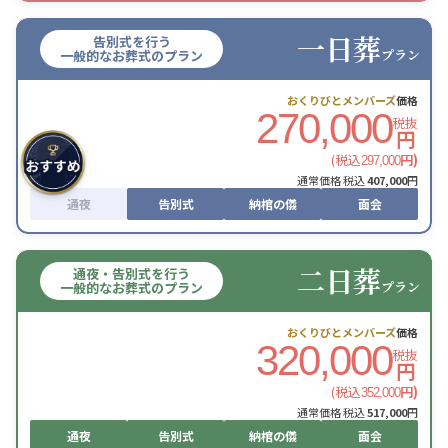
一日葬
告別式を行う
プラン
一般的なお葬式のプラン
おくりびとメンバーズ
価格
270,000
税抜
円
(税込
円)
297,000
通常価格 税込
407,000
円
通夜
告別式
納棺の儀
面会
二日葬
通夜・告別式を行う
プラン
一般的なお葬式のプラン
おくりびとメンバーズ
価格
320,000
税抜
円
(税込
円)
352,000
通常価格 税込
517,000
円
通夜
告別式
納棺の儀
面会