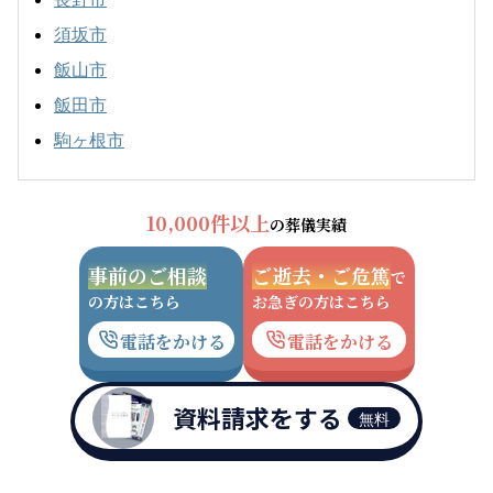
須坂市
飯山市
飯田市
駒ヶ根市
10,000件以上
の葬儀実績
事前のご相談
ご逝去・ご危篤
で
の方はこちら
お急ぎの方はこちら
電話をかける
電話をかける
資料請求をする
無料