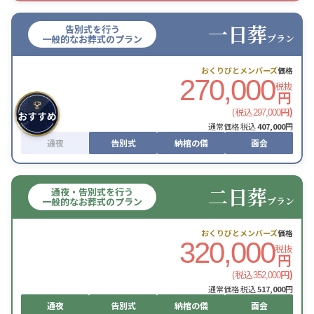
一日葬
告別式を行う
プラン
一般的なお葬式のプラン
おくりびとメンバーズ
価格
270,000
税抜
円
(税込
円)
297,000
通常価格 税込
407,000
円
通夜
告別式
納棺の儀
面会
二日葬
通夜・告別式を行う
プラン
一般的なお葬式のプラン
おくりびとメンバーズ
価格
320,000
税抜
円
(税込
円)
352,000
通常価格 税込
517,000
円
通夜
告別式
納棺の儀
面会