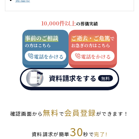
10,000件以上
の葬儀実績
事前のご相談
ご逝去・ご危篤
で
の方はこちら
お急ぎの方はこちら
電話をかける
電話をかける
資料請求をする
無料
無料
会員登録
確認画面から
で
ができます！
30
資料請求が簡単
秒で
完了!