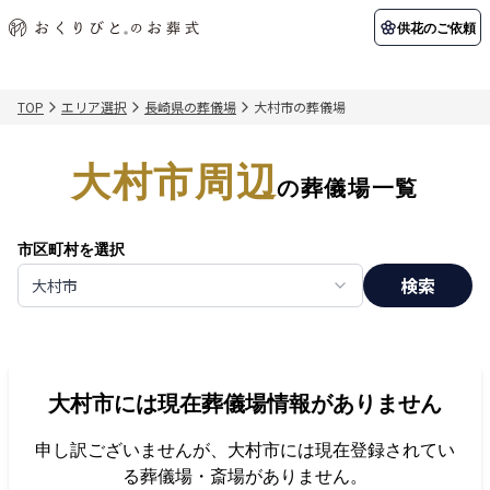
供花のご依頼
TOP
エリア選択
長崎県の葬儀場
大村市の葬儀場
初めての方へ
お客様の声
葬儀の知識
関東エリア
大村市周辺
初めての方へ
ご葬儀事例
葬儀の知識
納棺の儀とは？
お客様の声
供花のご依頼
の葬儀場一覧
東京都
埼玉県
葬儀の流れ
よくある質問
会員制度
市区町村を選択
アフターサポート
千葉県
神奈川県
検索
大村市
北海道エリア
会社を知る
スタッフ一覧
採用情報
札幌市
函館市
大村市
には現在葬儀場情報がありません
会社概要
店舗用地募集
申し訳ございませんが、
大村市
には現在登録されてい
る葬儀場・斎場がありません。