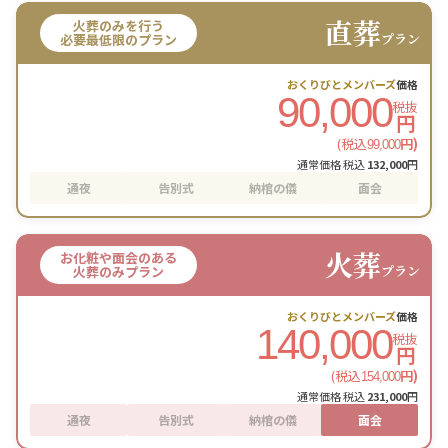
直葬
火葬のみを行う
プラン
必要最低限のプラン
おくりびとメンバーズ
価格
90,000
税抜
円
(税込
円)
99,000
通常価格 税込
132,000
円
通夜
告別式
納棺の儀
面会
火葬
お化粧や面会のある
プラン
火葬のみプラン
おくりびとメンバーズ
価格
140,000
税抜
円
(税込
円)
154,000
通常価格 税込
231,000
円
通夜
告別式
納棺の儀
面会