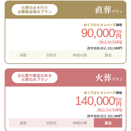
直葬
火葬のみを行う
プラン
必要最低限のプラン
おくりびとメンバーズ
価格
90,000
税抜
円
(税込
円)
99,000
通常価格 税込
132,000
円
通夜
告別式
納棺の儀
面会
火葬
お化粧や面会のある
プラン
火葬のみプラン
おくりびとメンバーズ
価格
140,000
税抜
円
(税込
円)
154,000
通常価格 税込
231,000
円
通夜
告別式
納棺の儀
面会