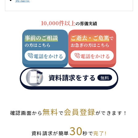
10,000件以上
の葬儀実績
事前のご相談
ご逝去・ご危篤
で
の方はこちら
お急ぎの方はこちら
電話をかける
電話をかける
資料請求をする
無料
無料
会員登録
確認画面から
で
ができます！
30
資料請求が簡単
秒で
完了!