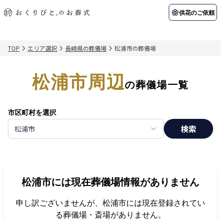
供花のご依頼
TOP
エリア選択
長崎県の葬儀場
松浦市の葬儀場
初めての方へ
お客様の声
葬儀の知識
関東エリア
松浦市周辺
初めての方へ
ご葬儀事例
葬儀の知識
納棺の儀とは？
お客様の声
供花のご依頼
の葬儀場一覧
東京都
埼玉県
葬儀の流れ
よくある質問
会員制度
市区町村を選択
アフターサポート
千葉県
神奈川県
検索
松浦市
北海道エリア
会社を知る
スタッフ一覧
採用情報
札幌市
函館市
松浦市
には現在葬儀場情報がありません
会社概要
店舗用地募集
申し訳ございませんが、
松浦市
には現在登録されてい
る葬儀場・斎場がありません。