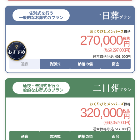
一日葬
告別式を行う
プラン
一般的なお葬式のプラン
おくりびとメンバーズ
価格
270,000
税抜
円
(税込
円)
297,000
通常価格 税込
407,000
円
通夜
告別式
納棺の儀
面会
二日葬
通夜・告別式を行う
プラン
一般的なお葬式のプラン
おくりびとメンバーズ
価格
320,000
税抜
円
(税込
円)
352,000
通常価格 税込
517,000
円
通夜
告別式
納棺の儀
面会