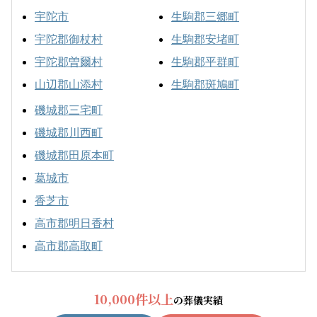
宇陀市
生駒郡三郷町
宇陀郡御杖村
生駒郡安堵町
宇陀郡曽爾村
生駒郡平群町
山辺郡山添村
生駒郡斑鳩町
磯城郡三宅町
磯城郡川西町
磯城郡田原本町
葛城市
香芝市
高市郡明日香村
高市郡高取町
10,000件以上
の葬儀実績