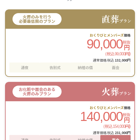
直葬
火葬のみを行う
プラン
必要最低限のプラン
おくりびとメンバーズ
価格
90,000
税抜
円
(税込
円)
99,000
通常価格 税込
132,000
円
通夜
告別式
納棺の儀
面会
火葬
お化粧や面会のある
プラン
火葬のみプラン
おくりびとメンバーズ
価格
140,000
税抜
円
(税込
円)
154,000
通常価格 税込
231,000
円
通夜
告別式
納棺の儀
面会