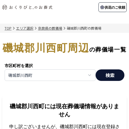
供花のご依頼
TOP
エリア選択
奈良県の葬儀場
磯城郡川西町の葬儀場
初めての方へ
お客様の声
葬儀の知識
関東エリア
磯城郡川西町周辺
初めての方へ
ご葬儀事例
葬儀の知識
納棺の儀とは？
お客様の声
供花のご依頼
の葬儀場一覧
東京都
埼玉県
葬儀の流れ
よくある質問
会員制度
市区町村を選択
アフターサポート
千葉県
神奈川県
検索
磯城郡川西町
北海道エリア
会社を知る
スタッフ一覧
採用情報
札幌市
函館市
磯城郡川西町
には現在葬儀場情報がありま
会社概要
店舗用地募集
せん
申し訳ございませんが、
磯城郡川西町
には現在登録さ