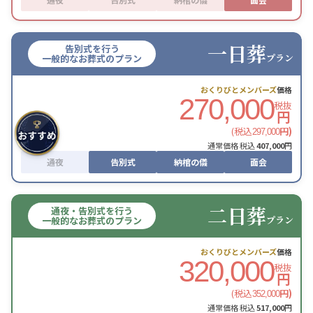
一日葬
告別式を行う
プラン
一般的なお葬式のプラン
おくりびとメンバーズ
価格
270,000
税抜
円
(税込
円)
297,000
通常価格 税込
407,000
円
通夜
告別式
納棺の儀
面会
二日葬
通夜・告別式を行う
プラン
一般的なお葬式のプラン
おくりびとメンバーズ
価格
320,000
税抜
円
(税込
円)
352,000
通常価格 税込
517,000
円