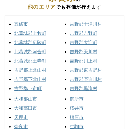
他のエリア
でも葬儀が行えます
五條市
吉野郡十津川村
北葛城郡上牧町
吉野郡吉野町
北葛城郡広陵町
吉野郡大淀町
北葛城郡河合町
吉野郡天川村
北葛城郡王寺町
吉野郡川上村
吉野郡上北山村
吉野郡東吉野村
吉野郡下北山村
吉野郡野迫川村
吉野郡下市町
吉野郡黒滝村
大和郡山市
御所市
大和高田市
桜井市
天理市
橿原市
奈良市
生駒市