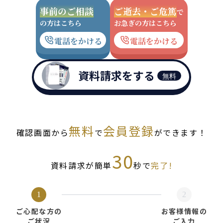
事前のご相談
ご逝去・ご危篤
で
の方はこちら
お急ぎの方はこちら
電話をかける
電話をかける
資料請求をする
無料
無料
会員登録
確認画面から
で
ができます！
30
資料請求が簡単
秒で
完了!
1
2
ご心配な方の
お客様情報の
ご状況
ご入力