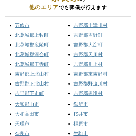
他のエリア
でも葬儀が行えます
五條市
吉野郡十津川村
北葛城郡上牧町
吉野郡吉野町
北葛城郡広陵町
吉野郡大淀町
北葛城郡河合町
吉野郡天川村
北葛城郡王寺町
吉野郡川上村
吉野郡上北山村
吉野郡東吉野村
吉野郡下北山村
吉野郡野迫川村
吉野郡下市町
吉野郡黒滝村
大和郡山市
御所市
大和高田市
桜井市
天理市
橿原市
奈良市
生駒市