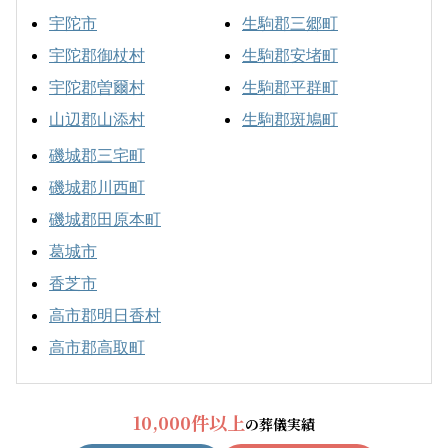
宇陀市
生駒郡三郷町
宇陀郡御杖村
生駒郡安堵町
宇陀郡曽爾村
生駒郡平群町
山辺郡山添村
生駒郡斑鳩町
磯城郡三宅町
磯城郡川西町
磯城郡田原本町
葛城市
香芝市
高市郡明日香村
高市郡高取町
10,000件以上
の葬儀実績