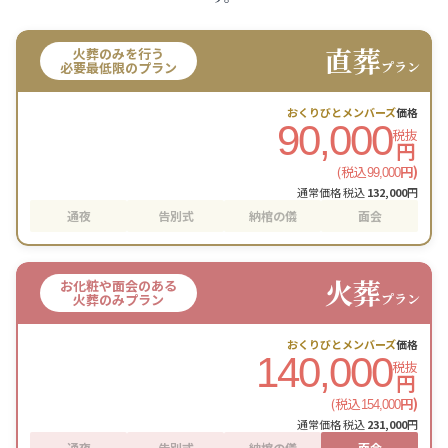
直葬
火葬のみを行う
プラン
必要最低限のプラン
おくりびとメンバーズ
価格
90,000
税抜
円
(税込
円)
99,000
通常価格 税込
132,000
円
通夜
告別式
納棺の儀
面会
火葬
お化粧や面会のある
プラン
火葬のみプラン
おくりびとメンバーズ
価格
140,000
税抜
円
(税込
円)
154,000
通常価格 税込
231,000
円
通夜
告別式
納棺の儀
面会