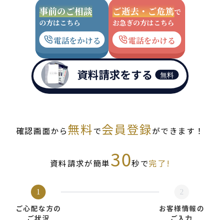
事前のご相談
ご逝去・ご危篤
で
の方はこちら
お急ぎの方はこちら
電話をかける
電話をかける
資料請求をする
無料
無料
会員登録
確認画面から
で
ができます！
30
資料請求が簡単
秒で
完了!
1
2
ご心配な方の
お客様情報の
ご状況
ご入力