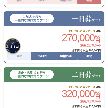
一日葬
告別式を行う
プラン
一般的なお葬式のプラン
おくりびとメンバーズ
価格
270,000
税抜
円
(税込
円)
297,000
通常価格 税込
407,000
円
通夜
告別式
納棺の儀
面会
二日葬
通夜・告別式を行う
プラン
一般的なお葬式のプラン
おくりびとメンバーズ
価格
320,000
税抜
円
(税込
円)
352,000
通常価格 税込
517,000
円