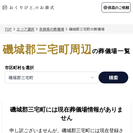
供花のご依頼
TOP
エリア選択
奈良県の葬儀場
磯城郡三宅町の葬儀場
初めての方へ
お客様の声
葬儀の知識
関東エリア
磯城郡三宅町周辺
初めての方へ
ご葬儀事例
葬儀の知識
納棺の儀とは？
お客様の声
供花のご依頼
の葬儀場一覧
東京都
埼玉県
葬儀の流れ
よくある質問
会員制度
市区町村を選択
アフターサポート
千葉県
神奈川県
検索
磯城郡三宅町
北海道エリア
会社を知る
スタッフ一覧
採用情報
札幌市
函館市
磯城郡三宅町
には現在葬儀場情報がありま
会社概要
店舗用地募集
せん
申し訳ございませんが、
磯城郡三宅町
には現在登録さ