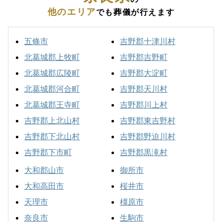
他のエリア
でも葬儀が行えます
五條市
吉野郡十津川村
北葛城郡上牧町
吉野郡吉野町
北葛城郡広陵町
吉野郡大淀町
北葛城郡河合町
吉野郡天川村
北葛城郡王寺町
吉野郡川上村
吉野郡上北山村
吉野郡東吉野村
吉野郡下北山村
吉野郡野迫川村
吉野郡下市町
吉野郡黒滝村
大和郡山市
御所市
大和高田市
桜井市
天理市
橿原市
奈良市
生駒市