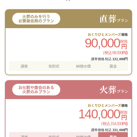
直葬
火葬のみを行う
プラン
必要最低限のプラン
おくりびとメンバーズ
価格
90,000
税抜
円
(税込
円)
99,000
通常価格 税込
132,000
円
通夜
告別式
納棺の儀
面会
火葬
お化粧や面会のある
プラン
火葬のみプラン
おくりびとメンバーズ
価格
140,000
税抜
円
(税込
円)
154,000
通常価格 税込
231,000
円
通夜
告別式
納棺の儀
面会