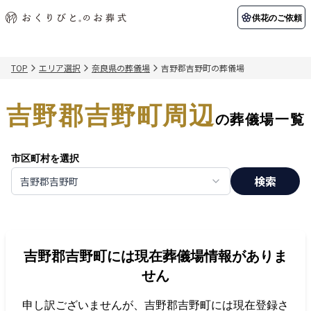
供花のご依頼
TOP
エリア選択
奈良県の葬儀場
吉野郡吉野町の葬儀場
初めての方へ
お客様の声
葬儀の知識
関東エリア
吉野郡吉野町周辺
初めての方へ
ご葬儀事例
葬儀の知識
納棺の儀とは？
お客様の声
供花のご依頼
の葬儀場一覧
東京都
埼玉県
葬儀の流れ
よくある質問
会員制度
市区町村を選択
アフターサポート
千葉県
神奈川県
検索
吉野郡吉野町
北海道エリア
会社を知る
スタッフ一覧
採用情報
札幌市
函館市
吉野郡吉野町
には現在葬儀場情報がありま
会社概要
店舗用地募集
せん
申し訳ございませんが、
吉野郡吉野町
には現在登録さ