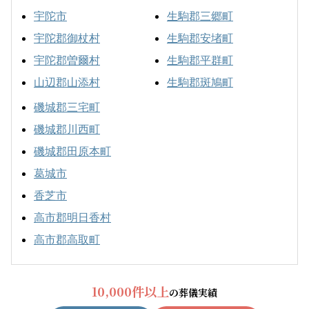
宇陀市
生駒郡三郷町
宇陀郡御杖村
生駒郡安堵町
宇陀郡曽爾村
生駒郡平群町
山辺郡山添村
生駒郡斑鳩町
磯城郡三宅町
磯城郡川西町
磯城郡田原本町
葛城市
香芝市
高市郡明日香村
高市郡高取町
10,000件以上
の葬儀実績