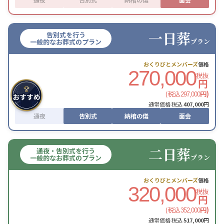
一日葬
告別式を行う
プラン
一般的なお葬式のプラン
おくりびとメンバーズ
価格
270,000
税抜
円
(税込
円)
297,000
通常価格 税込
407,000
円
通夜
告別式
納棺の儀
面会
二日葬
通夜・告別式を行う
プラン
一般的なお葬式のプラン
おくりびとメンバーズ
価格
320,000
税抜
円
(税込
円)
352,000
通常価格 税込
517,000
円