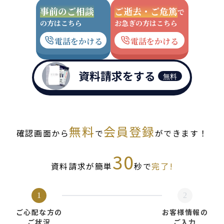
事前のご相談
ご逝去・ご危篤
で
の方はこちら
お急ぎの方はこちら
電話をかける
電話をかける
資料請求をする
無料
無料
会員登録
確認画面から
で
ができます！
30
資料請求が簡単
秒で
完了!
1
2
ご心配な方の
お客様情報の
ご状況
ご入力