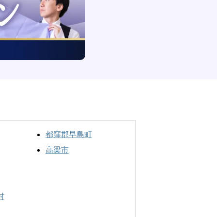
都窪郡早島町
高梁市
村