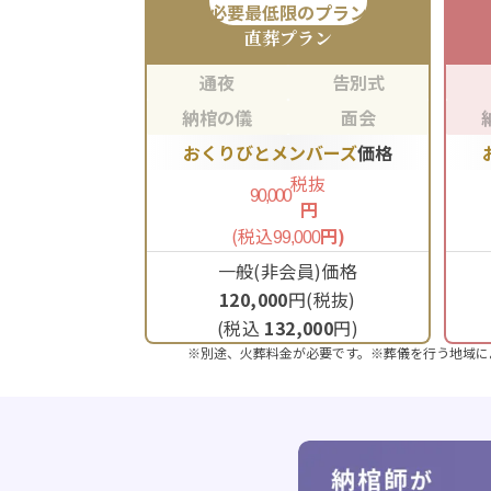
必要最低限のプラン
直葬
プラン
通夜
告別式
納棺の儀
面会
おくりびとメンバーズ
価格
税抜
90,000
円
(税込
円)
99,000
一般(非会員)価格
120,000
円(税抜)
(税込
132,000
円)
※別途、火葬料金が必要です。※葬儀を行う地域に