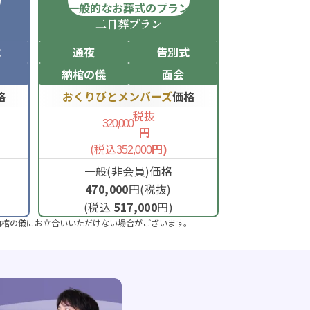
ン
一般的なお葬式のプラン
二日葬
プラン
式
通夜
告別式
納棺の儀
面会
格
おくりびとメンバーズ
価格
税抜
320,000
円
(税込
円)
352,000
一般(非会員)価格
470,000
円(税抜)
(税込
517,000
円)
納棺の儀にお立合いいただけない場合がございます。