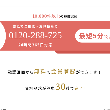
10,000件以上
の葬儀実績
電話でご相談・お見積もり
0120-288-725
最短5分
で
24時間365日対応
無料
会員登録
確認画面から
で
ができます！
30
資料請求が簡単
秒で
完了!