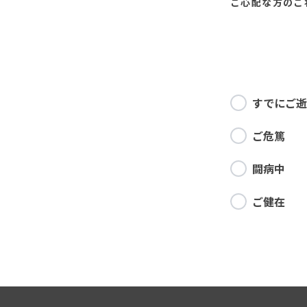
ご心配な方の
ご
すでにご逝
ご危篤
闘病中
ご健在