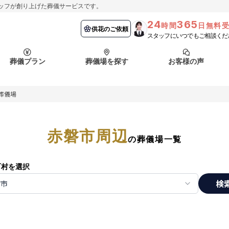
ッフが創り上げた葬儀サービスです。
24
365
時間
日無料
納棺の儀とは？
埼玉県
お客様の声
供花のご依頼
葬儀の流れ
千葉県
よくある質問
供花のご依頼
スタッフにいつでもご相談くだ
ート
葬儀プラン
葬儀場を探す
お客様の声
函館市
採用情報
会社概要
葬儀場
納棺の儀とは？
埼玉県
お客様の声
供花のご依頼
葬儀の流れ
千葉県
よくある質問
ート
赤磐市周辺
函館市
の葬儀場一覧
採用情報
会社概要
町村を選択
検
磐市