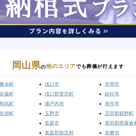
岡山県
他のエリア
でも葬儀が行えます
の
勝央町
浅口市
笠岡市
奈義町
浅口郡里庄町
総社市
和気町
瀬戸内市
美作市
矢掛町
玉野市
苫田郡鏡野町
真庭市
英田郡西粟倉
真庭郡新庄村
赤磐市