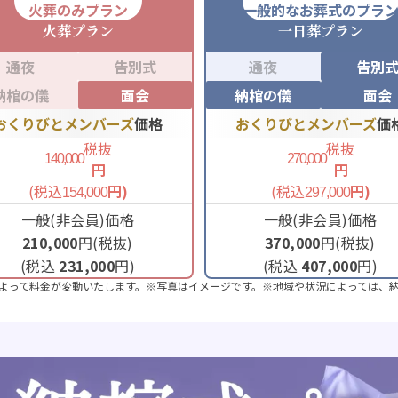
火葬のみプラン
一般的なお葬式のプラ
火葬
プラン
一日葬
プラン
通夜
告別式
通夜
告別
納棺の儀
面会
納棺の儀
面会
おくりびとメンバーズ
価格
おくりびとメンバーズ
価
税抜
税抜
140,000
270,000
円
円
(税込
円)
(税込
円)
154,000
297,000
一般(非会員)価格
一般(非会員)価格
210,000
円(税抜)
370,000
円(税抜)
(税込
231,000
円)
(税込
407,000
円)
よって料金が変動いたします。※写真はイメージです。※地域や状況によっては、