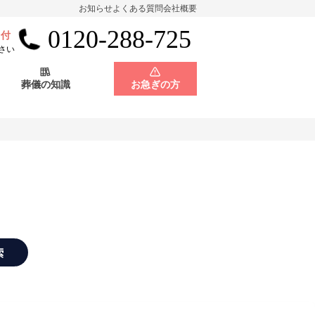
お知らせ
よくある質問
会社概要
0120-288-725
受付
会員制度
神奈川県
さい
葬儀の知識
お急ぎの方
店舗用地募集
会員制度
神奈川県
店舗用地募集
索