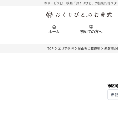
本サービスは、映画「おくりびと」の技術指導スタ
初めての方へ
関東エリア
お客様の声
葬儀の知識
初めての方へ
東京都
ご葬儀事例
葬儀の知識
アフターサポ
ホーム
初めての方へ
北海道エリア
札幌市
会社を知る
スタッフ一覧
TOP
エリア選択
岡山県の葬儀場
赤磐市の
初めての方へ
関東エリア
お客様の声
葬儀の知識
初めての方へ
東京都
ご葬儀事例
葬儀の知識
アフターサポ
北海道エリア
札幌市
会社を知る
スタッフ一覧
市区
赤