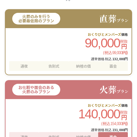
直葬
火葬のみを行う
プラン
必要最低限のプラン
おくりびとメンバーズ
価格
90,000
税抜
円
(税込
円)
99,000
通常価格 税込
132,000
円
通夜
告別式
納棺の儀
面会
火葬
お化粧や面会のある
プラン
火葬のみプラン
おくりびとメンバーズ
価格
140,000
税抜
円
(税込
円)
154,000
通常価格 税込
231,000
円
通夜
告別式
納棺の儀
面会