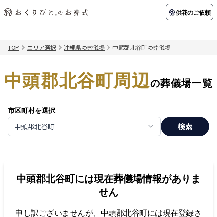
供花のご依頼
TOP
エリア選択
沖縄県の葬儀場
中頭郡北谷町の葬儀場
初めての方へ
お客様の声
葬儀の知識
関東エリア
中頭郡北谷町周辺
初めての方へ
ご葬儀事例
葬儀の知識
納棺の儀とは？
お客様の声
供花のご依頼
の葬儀場一覧
東京都
埼玉県
葬儀の流れ
よくある質問
会員制度
市区町村を選択
アフターサポート
千葉県
神奈川県
検索
中頭郡北谷町
北海道エリア
会社を知る
スタッフ一覧
採用情報
札幌市
函館市
中頭郡北谷町
には現在葬儀場情報がありま
会社概要
店舗用地募集
せん
申し訳ございませんが、
中頭郡北谷町
には現在登録さ