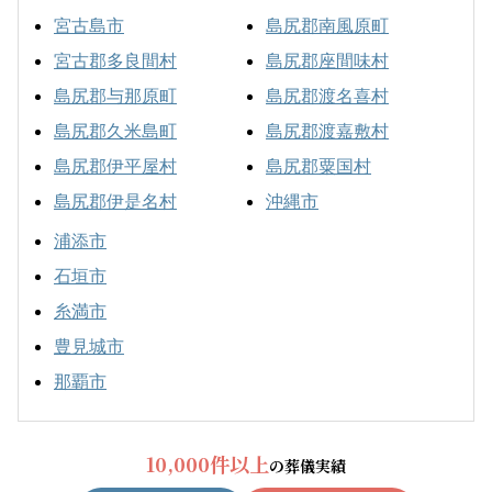
宮古島市
島尻郡南風原町
宮古郡多良間村
島尻郡座間味村
島尻郡与那原町
島尻郡渡名喜村
島尻郡久米島町
島尻郡渡嘉敷村
島尻郡伊平屋村
島尻郡粟国村
島尻郡伊是名村
沖縄市
浦添市
石垣市
糸満市
豊見城市
那覇市
10,000件以上
の葬儀実績