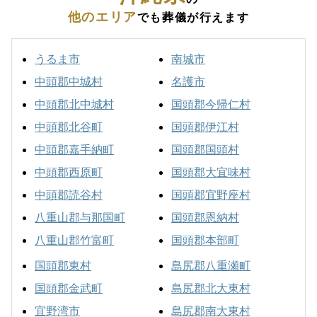
他のエリア
でも葬儀が行えます
うるま市
南城市
中頭郡中城村
名護市
中頭郡北中城村
国頭郡今帰仁村
中頭郡北谷町
国頭郡伊江村
中頭郡嘉手納町
国頭郡国頭村
中頭郡西原町
国頭郡大宜味村
中頭郡読谷村
国頭郡宜野座村
八重山郡与那国町
国頭郡恩納村
八重山郡竹富町
国頭郡本部町
国頭郡東村
島尻郡八重瀬町
国頭郡金武町
島尻郡北大東村
宜野湾市
島尻郡南大東村