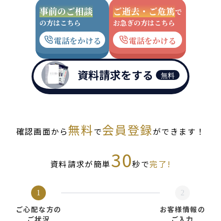
事前のご相談
ご逝去・ご危篤
で
の方はこちら
お急ぎの方はこちら
電話をかける
電話をかける
資料請求をする
無料
無料
会員登録
確認画面から
で
ができます！
30
資料請求が簡単
秒で
完了!
1
2
ご心配な方の
お客様情報の
ご状況
ご入力