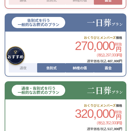
一日葬
告別式を行う
プラン
一般的なお葬式のプラン
おくりびとメンバーズ
価格
270,000
税抜
円
(税込
円)
297,000
通常価格 税込
407,000
円
通夜
告別式
納棺の儀
面会
二日葬
通夜・告別式を行う
プラン
一般的なお葬式のプラン
おくりびとメンバーズ
価格
320,000
税抜
円
(税込
円)
352,000
通常価格 税込
517,000
円