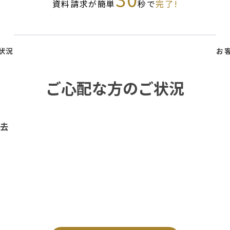
資料請求が簡単
秒で
完了!
状況
お
ご心配な方のご状況
去