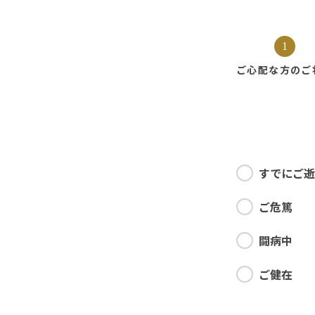
1
ご心配な方の
ご
すでにご逝
ご危篤
闘病中
ご健在