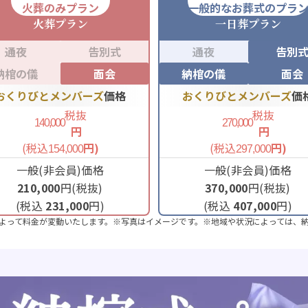
火葬のみプラン
一般的なお葬式のプラ
火葬
プラン
一日葬
プラン
通夜
告別式
通夜
告別
納棺の儀
面会
納棺の儀
面会
おくりびとメンバーズ
価格
おくりびとメンバーズ
価
税抜
税抜
140,000
270,000
円
円
(税込
円)
(税込
円)
154,000
297,000
一般(非会員)価格
一般(非会員)価格
210,000
円(税抜)
370,000
円(税抜)
(税込
231,000
円)
(税込
407,000
円)
よって料金が変動いたします。※写真はイメージです。※地域や状況によっては、