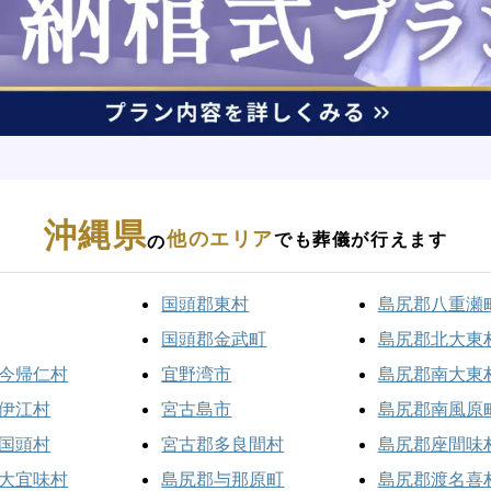
沖縄県
他のエリア
でも葬儀が行えます
の
国頭郡東村
島尻郡八重瀬
国頭郡金武町
島尻郡北大東
今帰仁村
宜野湾市
島尻郡南大東
伊江村
宮古島市
島尻郡南風原
国頭村
宮古郡多良間村
島尻郡座間味
大宜味村
島尻郡与那原町
島尻郡渡名喜