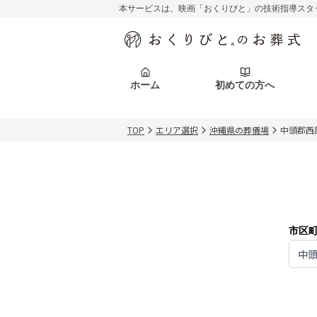
本サービスは、映画「おくりびと」の技術指導スタ
初めての方へ
関東エリア
お客様の声
葬儀の知識
初めての方へ
東京都
ご葬儀事例
葬儀の知識
アフターサポ
ホーム
初めての方へ
北海道エリア
札幌市
会社を知る
スタッフ一覧
TOP
エリア選択
沖縄県の葬儀場
中頭郡西
初めての方へ
関東エリア
お客様の声
葬儀の知識
初めての方へ
東京都
ご葬儀事例
葬儀の知識
アフターサポ
北海道エリア
札幌市
会社を知る
スタッフ一覧
市区
中