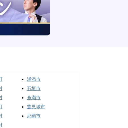
町
浦添市
村
石垣市
村
糸満市
町
豊見城市
村
那覇市
村