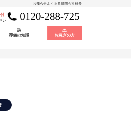
お知らせ
よくある質問
会社概要
0120-288-725
受付
会員制度
神奈川県
さい
葬儀の知識
お急ぎの方
店舗用地募集
会員制度
神奈川県
店舗用地募集
索