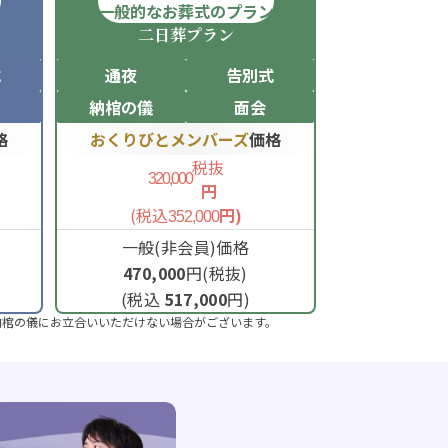
ン
一般的なお葬式のプラン
二日葬
プラン
式
通夜
告別式
納棺の儀
面会
格
おくりびとメンバーズ
価格
税抜
320,000
円
(税込
円)
352,000
一般(非会員)価格
470,000
円(税抜)
(税込
517,000
円)
納棺の儀にお立合いいただけない場合がございます。