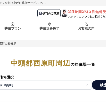
ッフが創り上げた葬儀サービスです。
24
365
時間
日無料
納棺の儀とは？
埼玉県
お客様の声
供花のご依頼
葬儀の流れ
千葉県
よくある質問
供花のご依頼
スタッフにいつでもご相談くだ
ート
葬儀プラン
葬儀場を探す
お客様の声
函館市
採用情報
会社概要
原町の葬儀場
納棺の儀とは？
埼玉県
お客様の声
供花のご依頼
葬儀の流れ
千葉県
よくある質問
ート
中頭郡西原町周辺
函館市
の葬儀場一覧
採用情報
会社概要
町村を選択
検
頭郡西原町