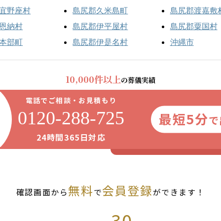
宜野座村
島尻郡久米島町
島尻郡渡嘉敷
恩納村
島尻郡伊平屋村
島尻郡粟国村
本部町
島尻郡伊是名村
沖縄市
10,000件以上
の葬儀実績
電話でご相談・お見積もり
0120-288-725
最短5分
で
24時間365日対応
無料
会員登録
確認画面から
で
ができます！
30