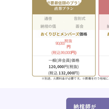
必要最低限のプラン
直葬
プラン
通夜
告別式
納棺の儀
面会
おくりびとメンバーズ
価格
税抜
90,000
円
(税込
円)
99,000
一般(非会員)価格
120,000
円(税抜)
(税込
132,000
円)
※別途、火葬料金が必要です。※葬儀を行う地域に