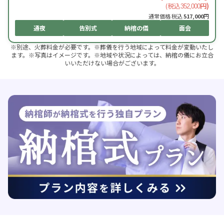
(税込
円)
352,000
通常価格 税込
517,000
円
通夜
告別式
納棺の儀
面会
※別途、火葬料金が必要です。※葬儀を行う地域によって料金が変動いたし
ます。※写真はイメージです。※地域や状況によっては、納棺の儀にお立合
いいただけない場合がございます。