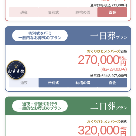
通常価格 税込
231,000
円
通夜
告別式
納棺の儀
面会
一日葬
告別式を行う
プラン
一般的なお葬式のプラン
おくりびとメンバーズ
価格
270,000
税抜
円
(税込
円)
297,000
通常価格 税込
407,000
円
通夜
告別式
納棺の儀
面会
二日葬
通夜・告別式を行う
プラン
一般的なお葬式のプラン
おくりびとメンバーズ
価格
320,000
税抜
円