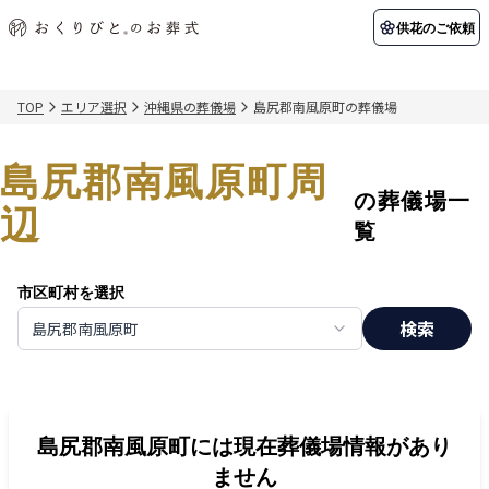
供花のご依頼
TOP
エリア選択
沖縄県の葬儀場
島尻郡南風原町の葬儀場
初めての方へ
お客様の声
葬儀の知識
関東エリア
島尻郡南風原町周
初めての方へ
ご葬儀事例
葬儀の知識
納棺の儀とは？
お客様の声
供花のご依頼
の葬儀場一
東京都
埼玉県
辺
葬儀の流れ
よくある質問
会員制度
覧
アフターサポート
千葉県
神奈川県
市区町村を選択
北海道エリア
検索
島尻郡南風原町
会社を知る
スタッフ一覧
採用情報
札幌市
函館市
会社概要
店舗用地募集
島尻郡南風原町
には現在葬儀場情報があり
ません