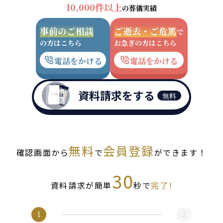
10,000件以上
の葬儀実績
事前のご相談
ご逝去・ご危篤
で
の方はこちら
お急ぎの方はこちら
電話をかける
電話をかける
資料請求をする
無料
無料
会員登録
確認画面から
で
ができます！
30
資料請求が簡単
秒で
完了!
1
2