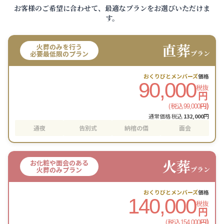
お客様のご希望に合わせて、最適なプランをお選びいただけま
す。
直葬
火葬のみを行う
プラン
必要最低限のプラン
おくりびとメンバーズ
価格
90,000
税抜
円
(税込
円)
99,000
通常価格 税込
132,000
円
通夜
告別式
納棺の儀
面会
火葬
お化粧や面会のある
プラン
火葬のみプラン
おくりびとメンバーズ
価格
140,000
税抜
円
(税込
円)
154,000