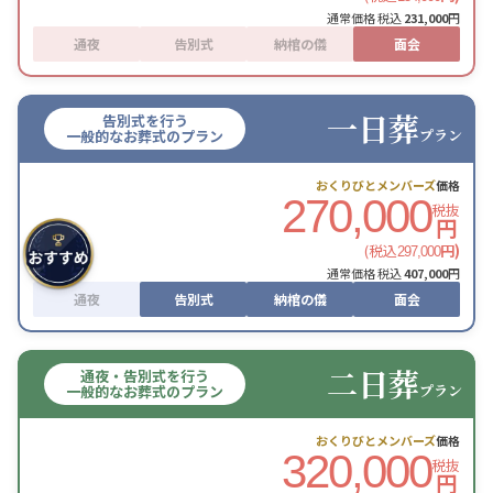
通常価格 税込
231,000
円
通夜
告別式
納棺の儀
面会
一日葬
告別式を行う
プラン
一般的なお葬式のプラン
おくりびとメンバーズ
価格
270,000
税抜
円
(税込
円)
297,000
通常価格 税込
407,000
円
通夜
告別式
納棺の儀
面会
二日葬
通夜・告別式を行う
プラン
一般的なお葬式のプラン
おくりびとメンバーズ
価格
320,000
税抜
円