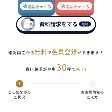
電話をかける
電話をかける
資料請求をする
無料
無料
会員登録
確認画面から
で
ができます！
30
資料請求が簡単
秒で
完了!
1
2
ご心配な方の
お客様情報の
ご状況
ご入力