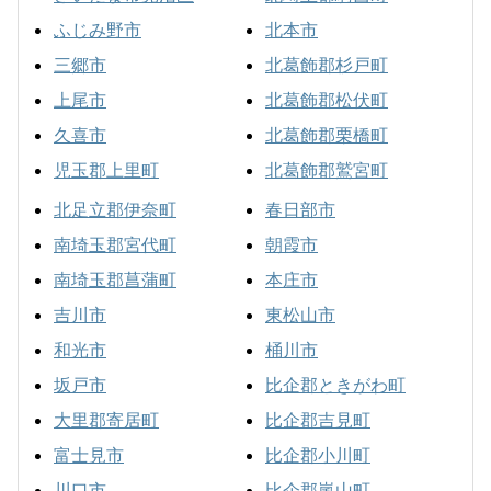
ふじみ野市
北本市
三郷市
北葛飾郡杉戸町
上尾市
北葛飾郡松伏町
久喜市
北葛飾郡栗橋町
児玉郡上里町
北葛飾郡鷲宮町
北足立郡伊奈町
春日部市
南埼玉郡宮代町
朝霞市
南埼玉郡菖蒲町
本庄市
吉川市
東松山市
和光市
桶川市
坂戸市
比企郡ときがわ町
大里郡寄居町
比企郡吉見町
富士見市
比企郡小川町
川口市
比企郡嵐山町