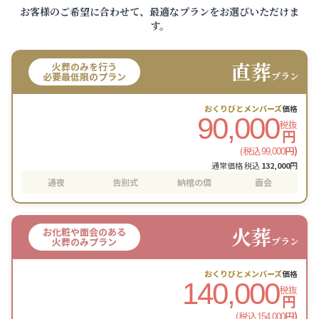
お客様のご希望に合わせて、最適なプランをお選びいただけま
す。
直葬
火葬のみを行う
プラン
必要最低限のプラン
おくりびとメンバーズ
価格
90,000
税抜
円
(税込
円)
99,000
通常価格 税込
132,000
円
通夜
告別式
納棺の儀
面会
火葬
お化粧や面会のある
プラン
火葬のみプラン
おくりびとメンバーズ
価格
140,000
税抜
円
(税込
円)
154,000