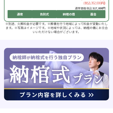
(税込
円)
352,000
通常価格 税込
517,000
円
通夜
告別式
納棺の儀
面会
※別途、火葬料金が必要です。※葬儀を行う地域によって料金が変動いたし
ます。※写真はイメージです。※地域や状況によっては、納棺の儀にお立合
いいただけない場合がございます。