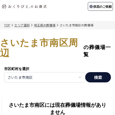
供花のご依頼
TOP
エリア選択
埼玉県の葬儀場
さいたま市南区の葬儀場
初めての方へ
お客様の声
葬儀の知識
関東エリア
さいたま市南区周
初めての方へ
ご葬儀事例
葬儀の知識
納棺の儀とは？
お客様の声
供花のご依頼
の葬儀場一
東京都
埼玉県
辺
葬儀の流れ
よくある質問
会員制度
覧
アフターサポート
千葉県
神奈川県
市区町村を選択
北海道エリア
検索
さいたま市南区
会社を知る
スタッフ一覧
採用情報
札幌市
函館市
会社概要
店舗用地募集
さいたま市南区
には現在葬儀場情報があり
ません