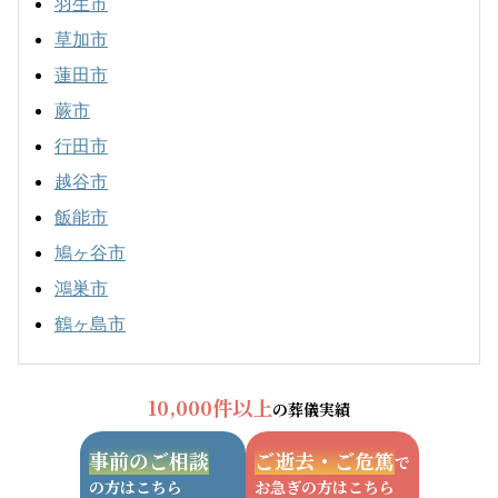
羽生市
草加市
蓮田市
蕨市
行田市
越谷市
飯能市
鳩ヶ谷市
鴻巣市
鶴ヶ島市
10,000件以上
の葬儀実績
事前のご相談
ご逝去・ご危篤
で
の方はこちら
お急ぎの方はこちら